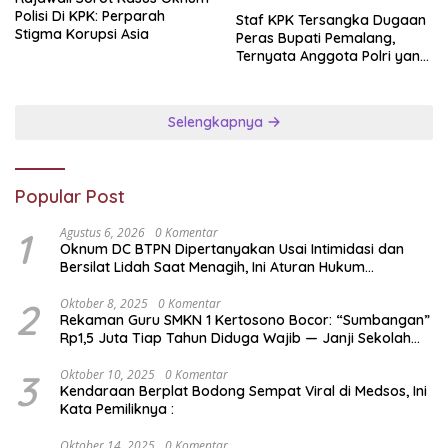
Polisi Di KPK: Perparah
Staf KPK Tersangka Dugaan
Stigma Korupsi Asia
Peras Bupati Pemalang,
Ternyata Anggota Polri yang
Diperbantukan
Selengkapnya
Popular Post
1
Agustus 6, 2026
0 Komentar
Oknum DC BTPN Dipertanyakan Usai Intimidasi dan
Bersilat Lidah Saat Menagih, Ini Aturan Hukum
Penagihan Hutang di Indonesia
2
Oktober 8, 2025
0 Komentar
Rekaman Guru SMKN 1 Kertosono Bocor: “Sumbangan”
Rp1,5 Juta Tiap Tahun Diduga Wajib — Janji Sekolah
Bebas Pungli di Jatim Dipertanyakan
3
Oktober 10, 2025
0 Komentar
Kendaraan Berplat Bodong Sempat Viral di Medsos, Ini
Kata Pemiliknya :
Oktober 14, 2025
0 Komentar