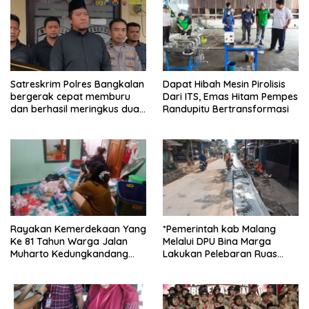
Satreskrim Polres Bangkalan
Dapat Hibah Mesin Pirolisis
bergerak cepat memburu
Dari ITS, Emas Hitam Pempes
dan berhasil meringkus dua
Randupitu Bertransformasi
pelaku spesialis curanmor
berinisial FAW (16) warga
Sidoarjo dan HP (25) warga
Tulungagung.
Rayakan Kemerdekaan Yang
*Pemerintah kab Malang
Ke 81 Tahun Warga Jalan
Melalui DPU Bina Marga
Muharto Kedungkandang
Lakukan Pelebaran Ruas
siapkan hadiah jalan sehat
Jalan Desa Adi Wijaya
Kepanjen