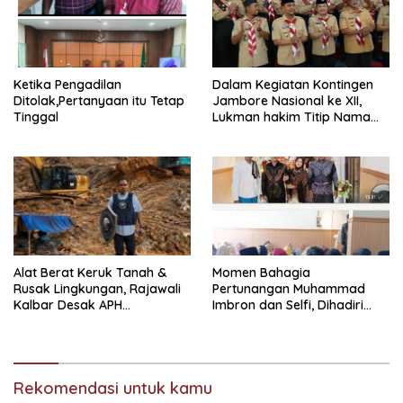
Ketika Pengadilan
Dalam Kegiatan Kontingen
Ditolak,Pertanyaan itu Tetap
Jambore Nasional ke XII,
Tinggal
Lukman hakim Titip Nama
Baik Bangkalan.
Momen Bahagia
Alat Berat Keruk Tanah &
Pertunangan Muhammad
Rusak Lingkungan, Rajawali
Imbron dan Selfi, Dihadiri
Kalbar Desak APH
Tokoh Masyarakat
Transparan Ungkap
Jaringan PETI
Rekomendasi untuk kamu