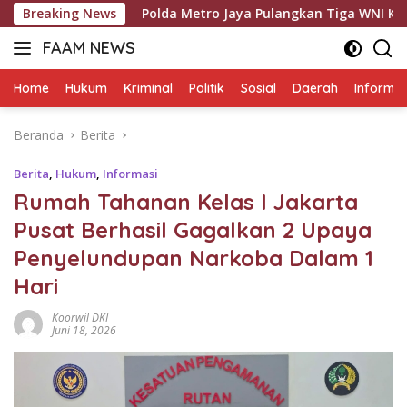
Langsung
Breaking News
Polda Metro Jaya Pulangkan Tiga WNI Korban TPPO dari 
ke
FAAM NEWS
konten
Mengungkap
Fakta,
Home
Hukum
Kriminal
Politik
Sosial
Daerah
Informas
Mengawal
Aspirasi
Beranda
Berita
Berita
,
Hukum
,
Informasi
Rumah Tahanan Kelas I Jakarta
Pusat Berhasil Gagalkan 2 Upaya
Penyelundupan Narkoba Dalam 1
Hari
Koorwil DKI
Juni 18, 2026