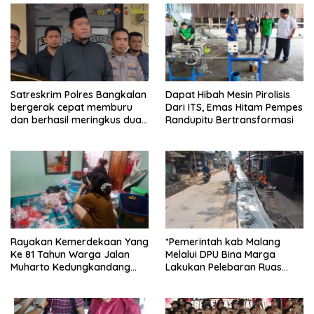
Satreskrim Polres Bangkalan
Dapat Hibah Mesin Pirolisis
bergerak cepat memburu
Dari ITS, Emas Hitam Pempes
dan berhasil meringkus dua
Randupitu Bertransformasi
pelaku spesialis curanmor
berinisial FAW (16) warga
Sidoarjo dan HP (25) warga
Tulungagung.
Rayakan Kemerdekaan Yang
*Pemerintah kab Malang
Ke 81 Tahun Warga Jalan
Melalui DPU Bina Marga
Muharto Kedungkandang
Lakukan Pelebaran Ruas
siapkan hadiah jalan sehat
Jalan Desa Adi Wijaya
Kepanjen