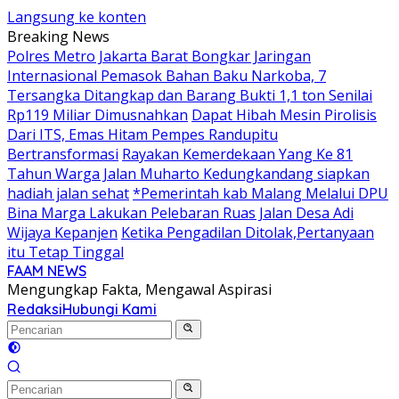
Langsung ke konten
Breaking News
Polres Metro Jakarta Barat Bongkar Jaringan
Internasional Pemasok Bahan Baku Narkoba, 7
Tersangka Ditangkap dan Barang Bukti 1,1 ton Senilai
Rp119 Miliar Dimusnahkan
Dapat Hibah Mesin Pirolisis
Dari ITS, Emas Hitam Pempes Randupitu
Bertransformasi
Rayakan Kemerdekaan Yang Ke 81
Tahun Warga Jalan Muharto Kedungkandang siapkan
hadiah jalan sehat
*Pemerintah kab Malang Melalui DPU
Bina Marga Lakukan Pelebaran Ruas Jalan Desa Adi
Wijaya Kepanjen
Ketika Pengadilan Ditolak,Pertanyaan
itu Tetap Tinggal
FAAM NEWS
Mengungkap Fakta, Mengawal Aspirasi
Redaksi
Hubungi Kami