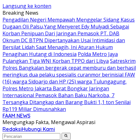
Langsung ke konten
Breaking News
Pengadilan Negeri Mempawah Menggelar Sidang Kasus
Dugaan Oli Palsu,Yang Menyeret Edy Mulyadi Sebagai
Korban Penipuan Dari Jaringan Pemasok PT. DAB
Oknum DC BTPN Dipertanyakan Usai Intimidasi dan
Bersilat Lidah Saat Menagih, Ini Aturan Hukum
Penagihan Hutang di Indonesia
Polda Metro Jaya
Pulangkan Tiga WNI Korban TPPO dari Libya
Satreskrim
Polres Bangkalan bergerak cepat memburu dan berhasil
meringkus dua pelaku spesialis curanmor berinisial FAW
(16) warga Sidoarjo dan HP (25) warga Tulungagung.
Polres Metro Jakarta Barat Bongkar Jaringan
Internasional Pemasok Bahan Baku Narkoba, 7
Tersangka Ditangkap dan Barang Bukti 1,1 ton Senilai
Rp119 Miliar Dimusnahkan
FAAM NEWS
Mengungkap Fakta, Mengawal Aspirasi
Redaksi
Hubungi Kami