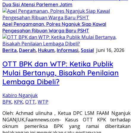
Dua Sisi Atensi Parlemen Jatim
Apel Pengamanan, Polres Nganjuk Siap Kawal
Pengesahan Ribuan Warga Baru PSHT
Berita
,
Daerah
,
Hukum
,
Informasi
,
Sosial
Juni 16, 2026
OTT BPK dan WTP: Ketika Publik
Mulai Bertanya, Bisakah Penilaian
Lembaga Dibeli?
Kabiro Nganjuk
BPK
,
KPK
,
OTT
,
WTP
Oleh: Achmad ulinuha , Ketua DPC LSM FAAM Nganjuk
NGANJUK,Faamnews.com- Kasus OTT KPK terhadap
oknum pemeriksa BPK yang ramai diberitakan
belakangan ini menyisakan satu pertanyaan…