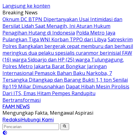
Langsung ke konten
Breaking News
Oknum DC BTPN Dipertanyakan Usai Intimidasi dan
Bersilat Lidah Saat Menagih, Ini Aturan Hukum
Penagihan Hutang di Indonesia
Polda Metro Jaya
Pulangkan Tiga WNI Korban TPPO dari Libya
Satreskrim
Polres Bangkalan bergerak cepat memburu dan berhasil
meringkus dua pelaku spesialis curanmor berinisial FAW
(16) warga Sidoarjo dan HP (25) warga Tulungagung.
Polres Metro Jakarta Barat Bongkar Jaringan
Internasional Pemasok Bahan Baku Narkoba, 7
Tersangka Ditangkap dan Barang Bukti 1,1 ton Senilai
Rp119 Miliar Dimusnahkan
Dapat Hibah Mesin Pirolisis
Dari ITS, Emas Hitam Pempes Randupitu
Bertransformasi
FAAM NEWS
Mengungkap Fakta, Mengawal Aspirasi
Redaksi
Hubungi Kami