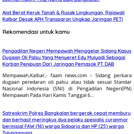
Alat Berat Keruk Tanah & Rusak Lingkungan, Rajawali
Kalbar Desak APH Transparan Ungkap Jaringan PETI
Rekomendasi untuk kamu
Pengadilan Negeri Mempawah Menggelar Sidang Kasus
Dugaan Oli Palsu,Yang Menyeret Edy Mulyadi Sebagai
Korban Penipuan Dari Jaringan Pemasok PT. DAB
Mempawah,Kalbar,- faam news.com – Sidang perkara
dugaan peredaran oli palsu atau tidak sesuai Standar
Nasional Indonesia (SNI) di Pengadilan Negeri(PN)
Mempawah Pada Hari Kamis Tanggal 6…
Satreskrim Polres Bangkalan bergerak cepat memburu
dan berhasil meringkus dua pelaku spesialis curanmor
berinisial FAW (16) warga Sidoarjo dan HP (25) warga
Tulungagung.