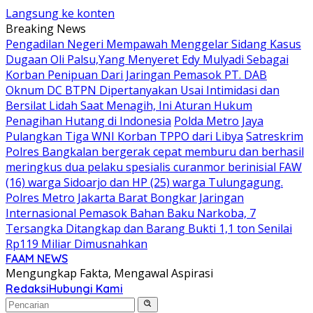
Langsung ke konten
Breaking News
Pengadilan Negeri Mempawah Menggelar Sidang Kasus
Dugaan Oli Palsu,Yang Menyeret Edy Mulyadi Sebagai
Korban Penipuan Dari Jaringan Pemasok PT. DAB
Oknum DC BTPN Dipertanyakan Usai Intimidasi dan
Bersilat Lidah Saat Menagih, Ini Aturan Hukum
Penagihan Hutang di Indonesia
Polda Metro Jaya
Pulangkan Tiga WNI Korban TPPO dari Libya
Satreskrim
Polres Bangkalan bergerak cepat memburu dan berhasil
meringkus dua pelaku spesialis curanmor berinisial FAW
(16) warga Sidoarjo dan HP (25) warga Tulungagung.
Polres Metro Jakarta Barat Bongkar Jaringan
Internasional Pemasok Bahan Baku Narkoba, 7
Tersangka Ditangkap dan Barang Bukti 1,1 ton Senilai
Rp119 Miliar Dimusnahkan
FAAM NEWS
Mengungkap Fakta, Mengawal Aspirasi
Redaksi
Hubungi Kami