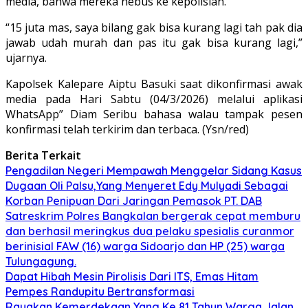
media, bahwa mereka nebus ke kepolisian.
“15 juta mas, saya bilang gak bisa kurang lagi tah pak dia
jawab udah murah dan pas itu gak bisa kurang lagi,”
ujarnya.
Kapolsek Kalepare Aiptu Basuki saat dikonfirmasi awak
media pada Hari Sabtu (04/3/2026) melalui aplikasi
WhatsApp” Diam Seribu bahasa walau tampak pesen
konfirmasi telah terkirim dan terbaca. (Ysn/red)
Berita Terkait
Pengadilan Negeri Mempawah Menggelar Sidang Kasus
Dugaan Oli Palsu,Yang Menyeret Edy Mulyadi Sebagai
Korban Penipuan Dari Jaringan Pemasok PT. DAB
Satreskrim Polres Bangkalan bergerak cepat memburu
dan berhasil meringkus dua pelaku spesialis curanmor
berinisial FAW (16) warga Sidoarjo dan HP (25) warga
Tulungagung.
Dapat Hibah Mesin Pirolisis Dari ITS, Emas Hitam
Pempes Randupitu Bertransformasi
Rayakan Kemerdekaan Yang Ke 81 Tahun Warga Jalan