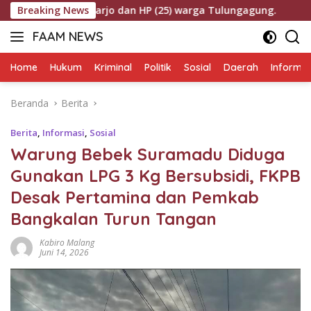
Langsung
doarjo dan HP (25) warga Tulungagung.
Breaking News
ke
FAAM NEWS
konten
Mengungkap
Fakta,
Home
Hukum
Kriminal
Politik
Sosial
Daerah
Informas
Mengawal
Aspirasi
Beranda
Berita
Berita
,
Informasi
,
Sosial
Warung Bebek Suramadu Diduga
Gunakan LPG 3 Kg Bersubsidi, FKPB
Desak Pertamina dan Pemkab
Bangkalan Turun Tangan
Kabiro Malang
Juni 14, 2026