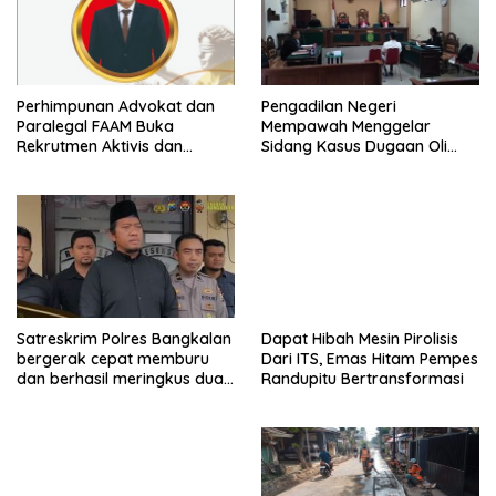
Perhimpunan Advokat dan
Pengadilan Negeri
Paralegal FAAM Buka
Mempawah Menggelar
Rekrutmen Aktivis dan
Sidang Kasus Dugaan Oli
Praktisi Hukum , Ketum FAAM
Palsu,Yang Menyeret Edy
Bung Taufik : Gratis…
Mulyadi Sebagai Korban
Penipuan Dari Jaringan
Pemasok PT. DAB
Satreskrim Polres Bangkalan
Dapat Hibah Mesin Pirolisis
bergerak cepat memburu
Dari ITS, Emas Hitam Pempes
dan berhasil meringkus dua
Randupitu Bertransformasi
pelaku spesialis curanmor
berinisial FAW (16) warga
Sidoarjo dan HP (25) warga
Tulungagung.