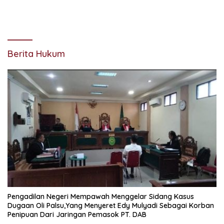
Pengadilan Negeri Mempawah Menggelar Sidang Kasus
Dugaan Oli Palsu,Yang Menyeret Edy Mulyadi Sebagai Korban
Penipuan Dari Jaringan Pemasok PT. DAB
Alat Berat Keruk Tanah &
Rajawali Sorot Kasus Oknum
Rusak Lingkungan, Rajawali
Polisi Di KPK: Perparah
Kalbar Desak APH
Stigma Korupsi Asia
Transparan Ungkap
Jaringan PETI
Selengkapnya