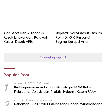
Popular Post
1
Agustus 8, 2026
0 Komentar
Perhimpunan Advokat dan Paralegal FAAM Buka
Rekrutmen Aktivis dan Praktisi Hukum , Ketum FAAM
Bung Taufik : Gratis…
2
Oktober 8, 2025
0 Komentar
Rekaman Guru SMKN 1 Kertosono Bocor: “Sumbangan”
Rp1,5 Juta Tiap Tahun Diduga Wajib — Janji Sekolah
Bebas Pungli di Jatim Dipertanyakan
3
Oktober 10, 2025
0 Komentar
Kendaraan Berplat Bodong Sempat Viral di Medsos, Ini
Kata Pemiliknya :
4
Oktober 14, 2025
0 Komentar
Pemeliharaan Embung Sidoharjo Disorot LSM FAAM
Nganjuk
5
Oktober 21, 2025
0 Komentar
Fraksi UIM Sukses Gelar Gebyar Lomba se-Madura
6
Oktober 24, 2025
0 Komentar
Satresnarkoba Polres Pasuruan Bekuk Pengedar Sabu