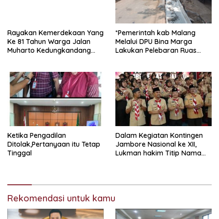
Rayakan Kemerdekaan Yang
*Pemerintah kab Malang
Ke 81 Tahun Warga Jalan
Melalui DPU Bina Marga
Muharto Kedungkandang
Lakukan Pelebaran Ruas
siapkan hadiah jalan sehat
Jalan Desa Adi Wijaya
Kepanjen
Ketika Pengadilan
Dalam Kegiatan Kontingen
Ditolak,Pertanyaan itu Tetap
Jambore Nasional ke XII,
Tinggal
Lukman hakim Titip Nama
Baik Bangkalan.
Rekomendasi untuk kamu