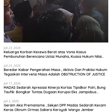
Beredar Kabar Pengerahan Masa , Aktivis Dan Praktisi Hukum
Tegaskan Intervensi Masa Adalah OBSTRUCTION OF JUSTICE
Juli 11, 2026
MADAS Sedarah Apresiasi Kinerja Kortas Tipidkor Polri, Bung
Taufik: Bongkar Tuntas Dugaan Korupsi Eks Jampidsus
Hingga ke Akar-akarnya
Juli 3, 2026
Geram Aksi Premanisme , Sekjen DPP Madas Sedarah Kecam
Keras Oknum Ormas Sakera Keroyok Warga Jember
Juni 26, 2026
Pengusaha Besi Jalan Platuk Disorot Aliansi Pengguna Jalan,
Kinerja Wali Kota Makin Dipertanyakan
Juni 25, 2026
Dalam Waktu 5 Jam 14 Pelaku Pengeroyokan di Loceret
Ditangkap Aparat Penegak Hukum
Selengkapnya