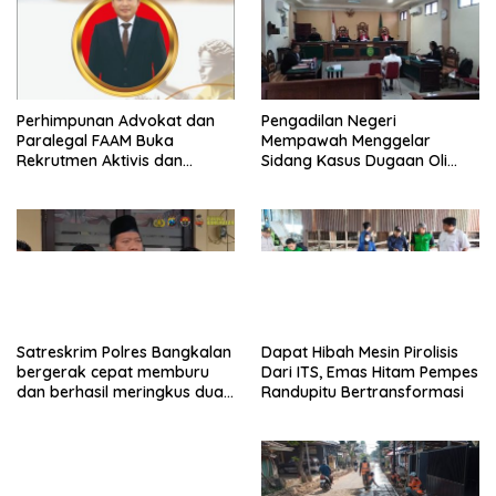
Perhimpunan Advokat dan
Pengadilan Negeri
Paralegal FAAM Buka
Mempawah Menggelar
Rekrutmen Aktivis dan
Sidang Kasus Dugaan Oli
Praktisi Hukum , Ketum FAAM
Palsu,Yang Menyeret Edy
Bung Taufik : Gratis…
Mulyadi Sebagai Korban
Penipuan Dari Jaringan
Pemasok PT. DAB
Satreskrim Polres Bangkalan
Dapat Hibah Mesin Pirolisis
bergerak cepat memburu
Dari ITS, Emas Hitam Pempes
dan berhasil meringkus dua
Randupitu Bertransformasi
pelaku spesialis curanmor
berinisial FAW (16) warga
Sidoarjo dan HP (25) warga
Tulungagung.