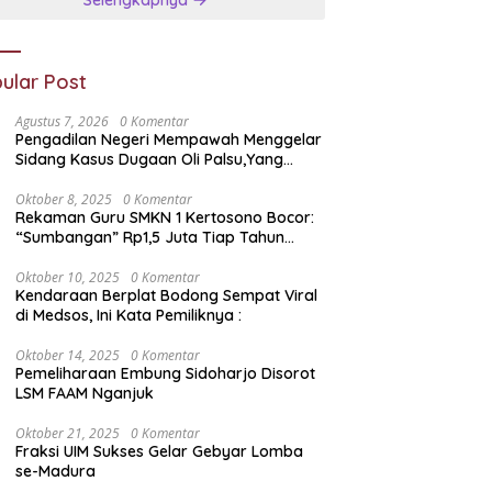
Selengkapnya
ular Post
Agustus 7, 2026
0 Komentar
Pengadilan Negeri Mempawah Menggelar
Sidang Kasus Dugaan Oli Palsu,Yang
Menyeret Edy Mulyadi Sebagai Korban
Penipuan Dari Jaringan Pemasok PT. DAB
Oktober 8, 2025
0 Komentar
Rekaman Guru SMKN 1 Kertosono Bocor:
“Sumbangan” Rp1,5 Juta Tiap Tahun
Diduga Wajib — Janji Sekolah Bebas
Pungli di Jatim Dipertanyakan
Oktober 10, 2025
0 Komentar
Kendaraan Berplat Bodong Sempat Viral
di Medsos, Ini Kata Pemiliknya :
Oktober 14, 2025
0 Komentar
Pemeliharaan Embung Sidoharjo Disorot
LSM FAAM Nganjuk
Oktober 21, 2025
0 Komentar
Fraksi UIM Sukses Gelar Gebyar Lomba
se-Madura