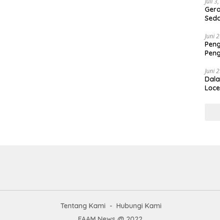
aka
Juli 3
Geram A
Sed
Juni 
Peng
Peng
Dip
Juni 
Dala
Loce
Tentang Kami
Hubungi Kami
FAAM News @ 2022