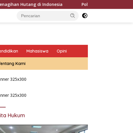
utang di Indonesia
Polda Metro Jaya Pulangkan Tiga W
endidikan
Mahasiswa
Opini
Tentang Kami
ita Hukum