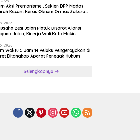
rnya
, 2026
ksi Premanisme , Sekjen DPP Madas
arah Kecam Keras Oknum Ormas Sakera
Keroyok Warga Jember
26, 2026
usaha Besi Jalan Platuk Disorot Aliansi
guna Jalan, Kinerja Wali Kota Makin
ertanyakan
25, 2026
m Waktu 5 Jam 14 Pelaku Pengeroyokan di
ret Ditangkap Aparat Penegak Hukum
Selengkapnya