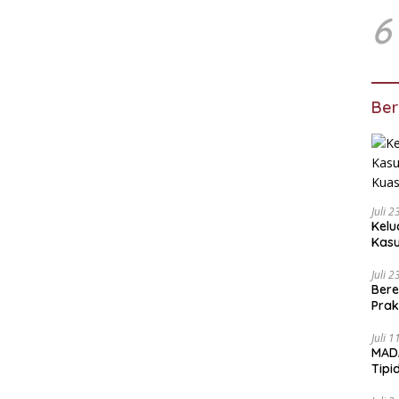
6
Ber
Juli 
Kelu
Kas
Kuas
Juli 
Bere
Prak
Ada
Juli 
MADA
Tipi
Duga