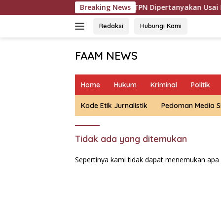
Langsung
T. DAB
Oknum DC BTPN Dipertanyakan Usai Intimidasi d
Breaking News
ke
konten
Redaksi
Hubungi Kami
FAAM NEWS
Mengungkap
Fakta,
Home
Hukum
Kriminal
Politik
Mengawal
Aspirasi
Kode Etik Jurnalistik
Pedoman Media S
Tidak ada yang ditemukan
Sepertinya kami tidak dapat menemukan apa 