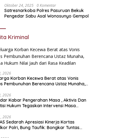
Oktober 24, 2025
0 Komentar
Satresnarkoba Polres Pasuruan Bekuk
Pengedar Sabu Asal Wonosunyo Gempol
ita Kriminal
23, 2026
arga Korban Kecewa Berat atas Vonis
us Pembunuhan Berencana Ustaz Munaha,
a Hukum Nilai Jauh dari Rasa Keadilan
23, 2026
dar Kabar Pengerahan Masa , Aktivis Dan
tisi Hukum Tegaskan Intervensi Masa
lah OBSTRUCTION OF JUSTICE
11, 2026
S Sedarah Apresiasi Kinerja Kortas
dkor Polri, Bung Taufik: Bongkar Tuntas
an Korupsi Eks Jampidsus Hingga ke Akar-