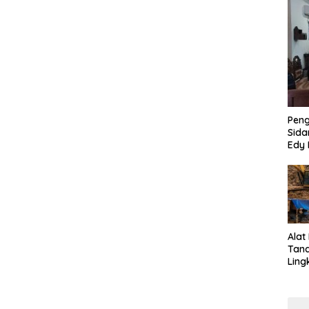
Pen
Sida
Edy 
Jari
Alat
Tan
Ling
Kalb
Tra
Jari