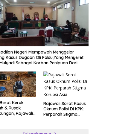
gadilan Negeri Mempawah Menggelar
ng Kasus Dugaan Oli Palsu,Yang Menyeret
Mulyadi Sebagai Korban Penipuan Dari
ngan Pemasok PT. DAB
 Berat Keruk
Rajawali Sorot Kasus
ah & Rusak
Oknum Polisi Di KPK:
kungan, Rajawali
Perparah Stigma
ar Desak APH
Korupsi Asia
nsparan Ungkap
ngan PETI