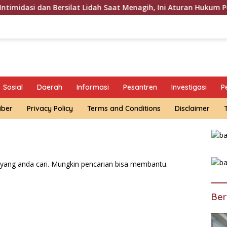
an Bersilat Lidah Saat Menagih, Ini Aturan Hukum Penagihan H
Sosial
Daerah
Informasi
Pesantren
Investigasi
P
iber
Privacy Policy
Terms and Conditions
Disclaimer
yang anda cari. Mungkin pencarian bisa membantu.
Ber