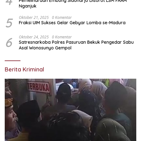
4
Pemeliharaan Embung Sidoharjo Disorot LSM FAAM
Nganjuk
5
Oktober 21, 2025
0 Komentar
Fraksi UIM Sukses Gelar Gebyar Lomba se-Madura
6
Oktober 24, 2025
0 Komentar
Satresnarkoba Polres Pasuruan Bekuk Pengedar Sabu
Asal Wonosunyo Gempol
Berita Kriminal