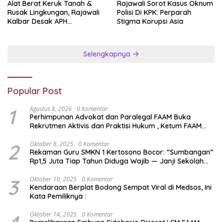
Alat Berat Keruk Tanah &
Rajawali Sorot Kasus Oknum
Rusak Lingkungan, Rajawali
Polisi Di KPK: Perparah
Kalbar Desak APH
Stigma Korupsi Asia
Transparan Ungkap
Jaringan PETI
Selengkapnya
Popular Post
1
Agustus 8, 2026
0 Komentar
Perhimpunan Advokat dan Paralegal FAAM Buka
Rekrutmen Aktivis dan Praktisi Hukum , Ketum FAAM
Bung Taufik : Gratis…
2
Oktober 8, 2025
0 Komentar
Rekaman Guru SMKN 1 Kertosono Bocor: “Sumbangan”
Rp1,5 Juta Tiap Tahun Diduga Wajib — Janji Sekolah
Bebas Pungli di Jatim Dipertanyakan
3
Oktober 10, 2025
0 Komentar
Kendaraan Berplat Bodong Sempat Viral di Medsos, Ini
Kata Pemiliknya :
Oktober 14, 2025
0 Komentar