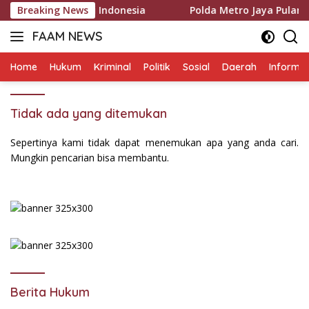
Langsung
han Hutang di Indonesia
Breaking News
Polda Metro Jaya Pulangkan T
ke
FAAM NEWS
konten
Mengungkap
Fakta,
Home
Hukum
Kriminal
Politik
Sosial
Daerah
Informas
Mengawal
Aspirasi
Tidak ada yang ditemukan
Sepertinya kami tidak dapat menemukan apa yang anda cari.
Mungkin pencarian bisa membantu.
Berita Hukum