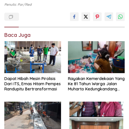
Penulis: Por/red
Baca Juga
Dapat Hibah Mesin Pirolisis
Rayakan Kemerdekaan Yang
Dari ITS, Emas Hitam Pempes
Ke 81 Tahun Warga Jalan
Randupitu Bertransformasi
Muharto Kedungkandang
siapkan hadiah jalan sehat