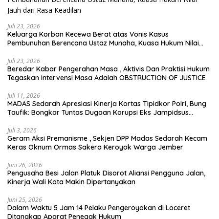
Juli 23, 2026
Keluarga Korban Kecewa Berat atas Vonis Kasus
Pembunuhan Berencana Ustaz Munaha, Kuasa Hukum Nilai
Jauh dari Rasa Keadilan
Juli 23, 2026
Beredar Kabar Pengerahan Masa , Aktivis Dan Praktisi Hukum
Tegaskan Intervensi Masa Adalah OBSTRUCTION OF JUSTICE
Juli 11, 2026
MADAS Sedarah Apresiasi Kinerja Kortas Tipidkor Polri, Bung
Taufik: Bongkar Tuntas Dugaan Korupsi Eks Jampidsus
Hingga ke Akar-akarnya
Juli 3, 2026
Geram Aksi Premanisme , Sekjen DPP Madas Sedarah Kecam
Keras Oknum Ormas Sakera Keroyok Warga Jember
Juni 26, 2026
Pengusaha Besi Jalan Platuk Disorot Aliansi Pengguna Jalan,
Kinerja Wali Kota Makin Dipertanyakan
Juni 25, 2026
Dalam Waktu 5 Jam 14 Pelaku Pengeroyokan di Loceret
Ditangkap Aparat Penegak Hukum