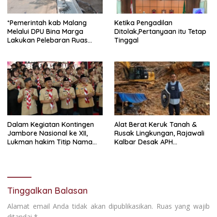
*Pemerintah kab Malang
Ketika Pengadilan
Melalui DPU Bina Marga
Ditolak,Pertanyaan itu Tetap
Lakukan Pelebaran Ruas
Tinggal
Jalan Desa Adi Wijaya
Kepanjen
Dalam Kegiatan Kontingen
Alat Berat Keruk Tanah &
Jambore Nasional ke XII,
Rusak Lingkungan, Rajawali
Lukman hakim Titip Nama
Kalbar Desak APH
Baik Bangkalan.
Transparan Ungkap
Jaringan PETI
Tinggalkan Balasan
Alamat email Anda tidak akan dipublikasikan.
Ruas yang wajib
ditandai
*