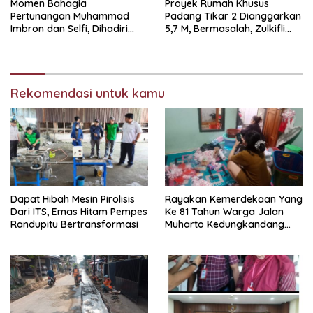
Momen Bahagia
Proyek Rumah Khusus
Pertunangan Muhammad
Padang Tikar 2 Dianggarkan
Imbron dan Selfi, Dihadiri
5,7 M, Bermasalah, Zulkifli
Tokoh Masyarakat
Desak Penanganan
Transparan & Terbuka
Rekomendasi untuk kamu
Dapat Hibah Mesin Pirolisis
Rayakan Kemerdekaan Yang
Dari ITS, Emas Hitam Pempes
Ke 81 Tahun Warga Jalan
Randupitu Bertransformasi
Muharto Kedungkandang
siapkan hadiah jalan sehat