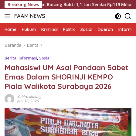
Langsung
ngkap dan Barang Bukti 1,1 ton Senilai Rp119 Miliar Dimusnah
Breaking News
ke
FAAM NEWS
konten
Mengungkap
Fakta,
Home
Hukum
Kriminal
Politik
Sosial
Daerah
Informas
Mengawal
Aspirasi
Beranda
Berita
Berita
,
Informasi
,
Sosial
Mahasiswi UM Asal Pandaan Sabet
Emas Dalam SHORINJI KEMPO
Piala Walikota Surabaya 2026
Kabiro Malang
Juni 18, 2026