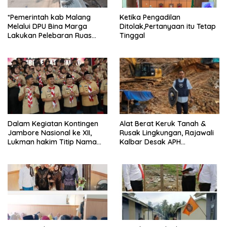
*Pemerintah kab Malang
Ketika Pengadilan
Melalui DPU Bina Marga
Ditolak,Pertanyaan itu Tetap
Lakukan Pelebaran Ruas
Tinggal
Jalan Desa Adi Wijaya
Kepanjen
Dalam Kegiatan Kontingen
Alat Berat Keruk Tanah &
Jambore Nasional ke XII,
Rusak Lingkungan, Rajawali
Lukman hakim Titip Nama
Kalbar Desak APH
Baik Bangkalan.
Transparan Ungkap
Jaringan PETI