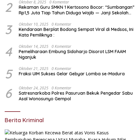
Rp119 Miliar Dimusnahkan
2
Oktober 8, 2025
0 Komentar
Rekaman Guru SMKN 1 Kertosono Bocor: “Sumbangan”
Rp1,5 Juta Tiap Tahun Diduga Wajib — Janji Sekolah
Bebas Pungli di Jatim Dipertanyakan
3
Oktober 10, 2025
0 Komentar
Kendaraan Berplat Bodong Sempat Viral di Medsos, Ini
Kata Pemiliknya :
4
Oktober 14, 2025
0 Komentar
Pemeliharaan Embung Sidoharjo Disorot LSM FAAM
Nganjuk
5
Oktober 21, 2025
0 Komentar
Fraksi UIM Sukses Gelar Gebyar Lomba se-Madura
6
Oktober 24, 2025
0 Komentar
Satresnarkoba Polres Pasuruan Bekuk Pengedar Sabu
Asal Wonosunyo Gempol
Berita Kriminal