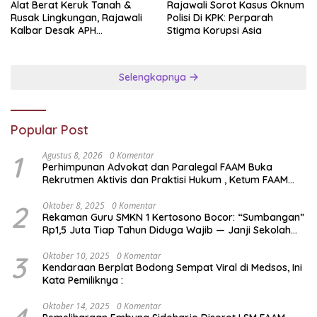
Alat Berat Keruk Tanah &
Rajawali Sorot Kasus Oknum
Rusak Lingkungan, Rajawali
Polisi Di KPK: Perparah
Kalbar Desak APH
Stigma Korupsi Asia
Transparan Ungkap
Jaringan PETI
Selengkapnya
Popular Post
1
Agustus 8, 2026
0 Komentar
Perhimpunan Advokat dan Paralegal FAAM Buka
Rekrutmen Aktivis dan Praktisi Hukum , Ketum FAAM
Bung Taufik : Gratis…
2
Oktober 8, 2025
0 Komentar
Rekaman Guru SMKN 1 Kertosono Bocor: “Sumbangan”
Rp1,5 Juta Tiap Tahun Diduga Wajib — Janji Sekolah
Bebas Pungli di Jatim Dipertanyakan
3
Oktober 10, 2025
0 Komentar
Kendaraan Berplat Bodong Sempat Viral di Medsos, Ini
Kata Pemiliknya :
Oktober 14, 2025
0 Komentar