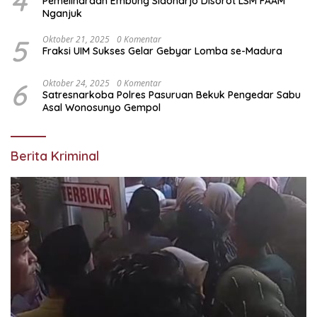
4
Pemeliharaan Embung Sidoharjo Disorot LSM FAAM
Nganjuk
5
Oktober 21, 2025
0 Komentar
Fraksi UIM Sukses Gelar Gebyar Lomba se-Madura
6
Oktober 24, 2025
0 Komentar
Satresnarkoba Polres Pasuruan Bekuk Pengedar Sabu
Asal Wonosunyo Gempol
Berita Kriminal