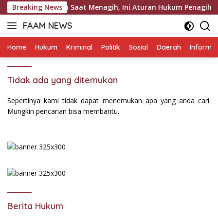
Langsung
Bersilat Lidah Saat Menagih, Ini Aturan Hukum Penagihan Huta
Breaking News
ke
FAAM NEWS
konten
Mengungkap
Fakta,
Home
Hukum
Kriminal
Politik
Sosial
Daerah
Informas
Mengawal
Aspirasi
Tidak ada yang ditemukan
Sepertinya kami tidak dapat menemukan apa yang anda cari.
Mungkin pencarian bisa membantu.
Berita Hukum