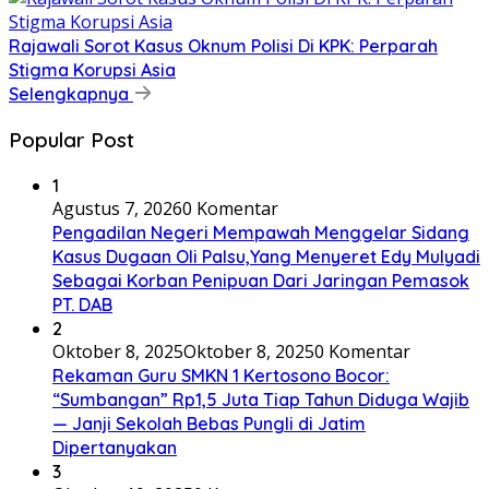
Rajawali Sorot Kasus Oknum Polisi Di KPK: Perparah
Stigma Korupsi Asia
Selengkapnya
Popular Post
1
Agustus 7, 2026
0 Komentar
Pengadilan Negeri Mempawah Menggelar Sidang
Kasus Dugaan Oli Palsu,Yang Menyeret Edy Mulyadi
Sebagai Korban Penipuan Dari Jaringan Pemasok
PT. DAB
2
Oktober 8, 2025
Oktober 8, 2025
0 Komentar
Rekaman Guru SMKN 1 Kertosono Bocor:
“Sumbangan” Rp1,5 Juta Tiap Tahun Diduga Wajib
— Janji Sekolah Bebas Pungli di Jatim
Dipertanyakan
3