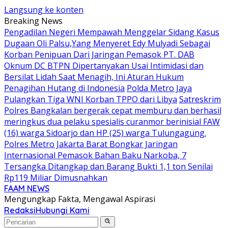
Langsung ke konten
Breaking News
Pengadilan Negeri Mempawah Menggelar Sidang Kasus
Dugaan Oli Palsu,Yang Menyeret Edy Mulyadi Sebagai
Korban Penipuan Dari Jaringan Pemasok PT. DAB
Oknum DC BTPN Dipertanyakan Usai Intimidasi dan
Bersilat Lidah Saat Menagih, Ini Aturan Hukum
Penagihan Hutang di Indonesia
Polda Metro Jaya
Pulangkan Tiga WNI Korban TPPO dari Libya
Satreskrim
Polres Bangkalan bergerak cepat memburu dan berhasil
meringkus dua pelaku spesialis curanmor berinisial FAW
(16) warga Sidoarjo dan HP (25) warga Tulungagung.
Polres Metro Jakarta Barat Bongkar Jaringan
Internasional Pemasok Bahan Baku Narkoba, 7
Tersangka Ditangkap dan Barang Bukti 1,1 ton Senilai
Rp119 Miliar Dimusnahkan
FAAM NEWS
Mengungkap Fakta, Mengawal Aspirasi
Redaksi
Hubungi Kami