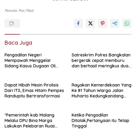
Penulis: Por/red
Baca Juga
Pengadilan Negeri
Satreskrim Polres Bangkalan
Mempawah Menggelar
bergerak cepat memburu
Sidang Kasus Dugaan Oli
dan berhasil meringkus dua
Palsu,Yang Menyeret Edy
pelaku spesialis curanmor
Mulyadi Sebagai Korban
berinisial FAW (16) warga
Penipuan Dari Jaringan
Sidoarjo dan HP (25) warga
Dapat Hibah Mesin Pirolisis
Rayakan Kemerdekaan Yang
Pemasok PT. DAB
Tulungagung.
Dari ITS, Emas Hitam Pempes
Ke 81 Tahun Warga Jalan
Randupitu Bertransformasi
Muharto Kedungkandang
siapkan hadiah jalan sehat
*Pemerintah kab Malang
Ketika Pengadilan
Melalui DPU Bina Marga
Ditolak,Pertanyaan itu Tetap
Lakukan Pelebaran Ruas
Tinggal
Jalan Desa Adi Wijaya