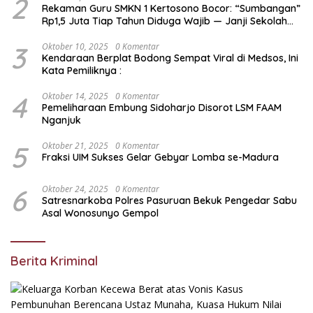
2
Rekaman Guru SMKN 1 Kertosono Bocor: “Sumbangan”
Rp1,5 Juta Tiap Tahun Diduga Wajib — Janji Sekolah
Bebas Pungli di Jatim Dipertanyakan
3
Oktober 10, 2025
0 Komentar
Kendaraan Berplat Bodong Sempat Viral di Medsos, Ini
Kata Pemiliknya :
4
Oktober 14, 2025
0 Komentar
Pemeliharaan Embung Sidoharjo Disorot LSM FAAM
Nganjuk
5
Oktober 21, 2025
0 Komentar
Fraksi UIM Sukses Gelar Gebyar Lomba se-Madura
6
Oktober 24, 2025
0 Komentar
Satresnarkoba Polres Pasuruan Bekuk Pengedar Sabu
Asal Wonosunyo Gempol
Berita Kriminal