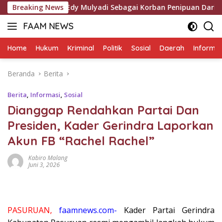
Langsung
 Menyeret Edy Mulyadi Sebagai Korban Penipuan Dari Jaringan
Breaking News
ke
FAAM NEWS
konten
Mengungkap
Fakta,
Home
Hukum
Kriminal
Politik
Sosial
Daerah
Informas
Mengawal
Aspirasi
Beranda
Berita
Berita
,
Informasi
,
Sosial
Dianggap Rendahkan Partai Dan
Presiden, Kader Gerindra Laporkan
Akun FB “Rachel Rachel”
Kabiro Malang
Juni 3, 2026
PASURUAN,
faamnews.com-
Kader Partai Gerindra