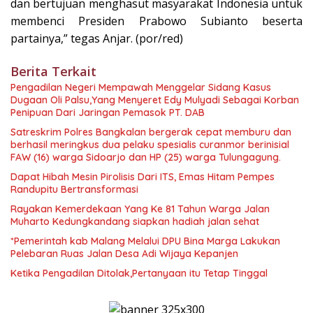
dan bertujuan menghasut masyarakat Indonesia untuk
membenci Presiden Prabowo Subianto beserta
partainya,” tegas Anjar. (por/red)
Berita Terkait
Pengadilan Negeri Mempawah Menggelar Sidang Kasus
Dugaan Oli Palsu,Yang Menyeret Edy Mulyadi Sebagai Korban
Penipuan Dari Jaringan Pemasok PT. DAB
Satreskrim Polres Bangkalan bergerak cepat memburu dan
berhasil meringkus dua pelaku spesialis curanmor berinisial
FAW (16) warga Sidoarjo dan HP (25) warga Tulungagung.
Dapat Hibah Mesin Pirolisis Dari ITS, Emas Hitam Pempes
Randupitu Bertransformasi
Rayakan Kemerdekaan Yang Ke 81 Tahun Warga Jalan
Muharto Kedungkandang siapkan hadiah jalan sehat
*Pemerintah kab Malang Melalui DPU Bina Marga Lakukan
Pelebaran Ruas Jalan Desa Adi Wijaya Kepanjen
Ketika Pengadilan Ditolak,Pertanyaan itu Tetap Tinggal