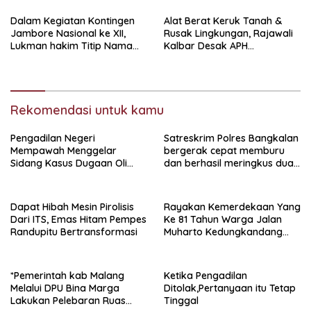
Kepanjen
Dalam Kegiatan Kontingen
Alat Berat Keruk Tanah &
Jambore Nasional ke XII,
Rusak Lingkungan, Rajawali
Lukman hakim Titip Nama
Kalbar Desak APH
Baik Bangkalan.
Transparan Ungkap
Jaringan PETI
Rekomendasi untuk kamu
Pengadilan Negeri
Satreskrim Polres Bangkalan
Mempawah Menggelar
bergerak cepat memburu
Sidang Kasus Dugaan Oli
dan berhasil meringkus dua
Palsu,Yang Menyeret Edy
pelaku spesialis curanmor
Mulyadi Sebagai Korban
berinisial FAW (16) warga
Penipuan Dari Jaringan
Sidoarjo dan HP (25) warga
Dapat Hibah Mesin Pirolisis
Rayakan Kemerdekaan Yang
Pemasok PT. DAB
Tulungagung.
Dari ITS, Emas Hitam Pempes
Ke 81 Tahun Warga Jalan
Randupitu Bertransformasi
Muharto Kedungkandang
siapkan hadiah jalan sehat
*Pemerintah kab Malang
Ketika Pengadilan
Melalui DPU Bina Marga
Ditolak,Pertanyaan itu Tetap
Lakukan Pelebaran Ruas
Tinggal