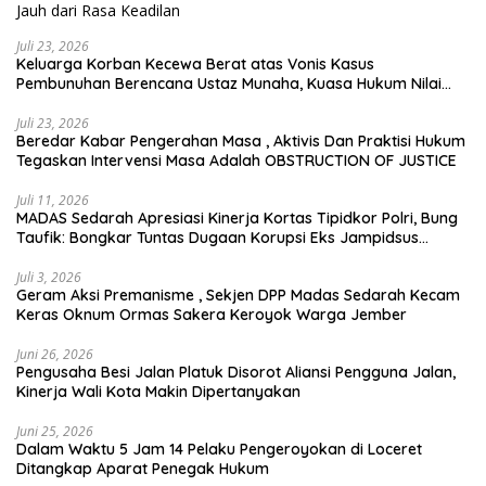
Juli 23, 2026
Keluarga Korban Kecewa Berat atas Vonis Kasus
Pembunuhan Berencana Ustaz Munaha, Kuasa Hukum Nilai
Jauh dari Rasa Keadilan
Juli 23, 2026
Beredar Kabar Pengerahan Masa , Aktivis Dan Praktisi Hukum
Tegaskan Intervensi Masa Adalah OBSTRUCTION OF JUSTICE
Juli 11, 2026
MADAS Sedarah Apresiasi Kinerja Kortas Tipidkor Polri, Bung
Taufik: Bongkar Tuntas Dugaan Korupsi Eks Jampidsus
Hingga ke Akar-akarnya
Juli 3, 2026
Geram Aksi Premanisme , Sekjen DPP Madas Sedarah Kecam
Keras Oknum Ormas Sakera Keroyok Warga Jember
Juni 26, 2026
Pengusaha Besi Jalan Platuk Disorot Aliansi Pengguna Jalan,
Kinerja Wali Kota Makin Dipertanyakan
Juni 25, 2026
Dalam Waktu 5 Jam 14 Pelaku Pengeroyokan di Loceret
Ditangkap Aparat Penegak Hukum