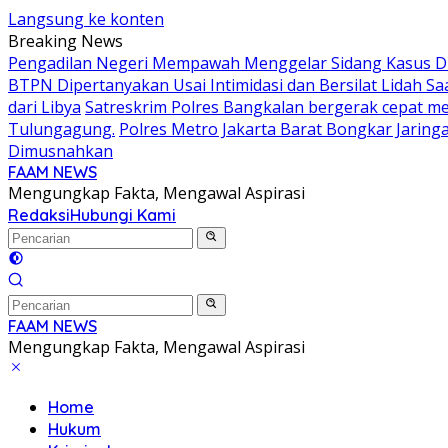
Langsung ke konten
Breaking News
Pengadilan Negeri Mempawah Menggelar Sidang Kasus Dug
BTPN Dipertanyakan Usai Intimidasi dan Bersilat Lidah S
dari Libya
Satreskrim Polres Bangkalan bergerak cepat mem
Tulungagung.
Polres Metro Jakarta Barat Bongkar Jaring
Dimusnahkan
FAAM NEWS
Mengungkap Fakta, Mengawal Aspirasi
Redaksi
Hubungi Kami
FAAM NEWS
Mengungkap Fakta, Mengawal Aspirasi
Home
Hukum