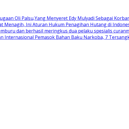
aan Oli Palsu,Yang Menyeret Edy Mulyadi Sebagai Korban
aat Menagih, Ini Aturan Hukum Penagihan Hutang di Indone
buru dan berhasil meringkus dua pelaku spesialis curanmo
an Internasional Pemasok Bahan Baku Narkoba, 7 Tersangka