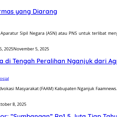
Ormas yang Diarang
aratur Sipil Negara (ASN) atau PNS untuk terlibat menj
, 2025
November 5, 2025
 di Tengah Peralihan Nganjuk dari Agra
osial
 Advokasi Masyarakat (FAAM) Kabupaten Nganjuk Faamne
tober 8, 2025
r: “Sumbangan” Rp1,5 Juta Tiap Tahun