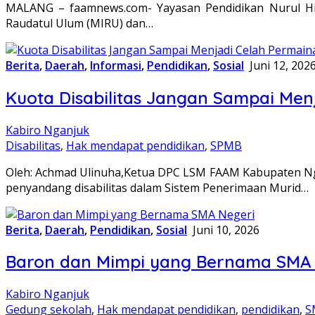
MALANG – faamnews.com- Yayasan Pendidikan Nurul Hikma
Raudatul Ulum (MIRU) dan…
Berita
,
Daerah
,
Informasi
,
Pendidikan
,
Sosial
Juni 12, 202
Kuota Disabilitas Jangan Sampai Me
Kabiro Nganjuk
Disabilitas
,
Hak mendapat pendidikan
,
SPMB
Oleh: Achmad Ulinuha,Ketua DPC LSM FAAM Kabupaten Ng
penyandang disabilitas dalam Sistem Penerimaan Murid…
Berita
,
Daerah
,
Pendidikan
,
Sosial
Juni 10, 2026
Baron dan Mimpi yang Bernama SMA 
Kabiro Nganjuk
Gedung sekolah
,
Hak mendapat pendidikan
,
pendidikan
,
S