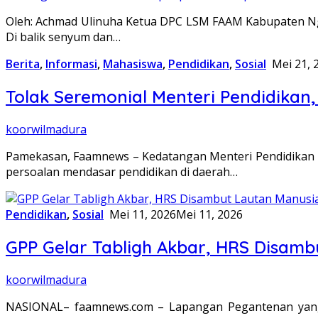
Oleh: Achmad Ulinuha Ketua DPC LSM FAAM Kabupaten Ng
Di balik senyum dan…
Berita
,
Informasi
,
Mahasiswa
,
Pendidikan
,
Sosial
Mei 21, 
Tolak Seremonial Menteri Pendidikan,
koorwilmadura
Pamekasan, Faamnews – Kedatangan Menteri Pendidikan k
persoalan mendasar pendidikan di daerah…
Pendidikan
,
Sosial
Mei 11, 2026
Mei 11, 2026
GPP Gelar Tabligh Akbar, HRS Disam
koorwilmadura
NASIONAL– faamnews.com – Lapangan Pegantenan yang 