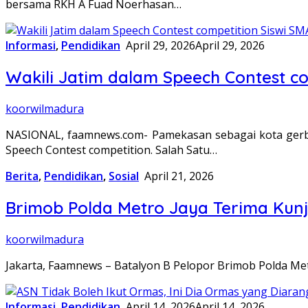
bersama RKH A Fuad Noerhasan…
Informasi
,
Pendidikan
April 29, 2026
April 29, 2026
Wakili Jatim dalam Speech Contest co
koorwilmadura
NASIONAL, faamnews.com- Pamekasan sebagai kota gerban
Speech Contest competition. Salah Satu…
Berita
,
Pendidikan
,
Sosial
April 21, 2026
Brimob Polda Metro Jaya Terima Kunju
koorwilmadura
Jakarta, Faamnews – Batalyon B Pelopor Brimob Polda Met
Informasi
,
Pendidikan
April 14, 2026
April 14, 2026