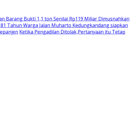
n Barang Bukti 1,1 ton Senilai Rp119 Miliar Dimusnahkan
 81 Tahun Warga Jalan Muharto Kedungkandang siapkan
Kepanjen
Ketika Pengadilan Ditolak,Pertanyaan itu Tetap