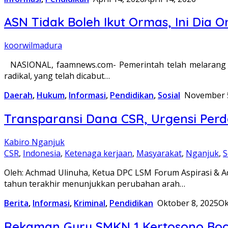
ASN Tidak Boleh Ikut Ormas, Ini Dia 
koorwilmadura
NASIONAL, faamnews.com- Pemerintah telah melarang Ap
radikal, yang telah dicabut…
Daerah
,
Hukum
,
Informasi
,
Pendidikan
,
Sosial
November 5
Transparansi Dana CSR, Urgensi Perda
Kabiro Nganjuk
CSR
,
Indonesia
,
Ketenaga kerjaan
,
Masyarakat
,
Nganjuk
,
S
Oleh: Achmad Ulinuha, Ketua DPC LSM Forum Aspirasi &
tahun terakhir menunjukkan perubahan arah…
Berita
,
Informasi
,
Kriminal
,
Pendidikan
Oktober 8, 2025
Ok
Rekaman Guru SMKN 1 Kertosono Boco