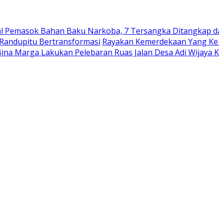
nal Pemasok Bahan Baku Narkoba, 7 Tersangka Ditangkap da
 Randupitu Bertransformasi
Rayakan Kemerdekaan Yang Ke
ina Marga Lakukan Pelebaran Ruas Jalan Desa Adi Wijaya 