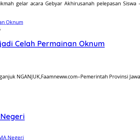
h gelar acara Gebyar Akhirusanah pelepasan Siswa -Sis
6
njadi Celah Permainan Oknum
anjuk NGANJUK,Faamneww.com–Pemerintah Provinsi Jawa T
Negeri
MA Negeri