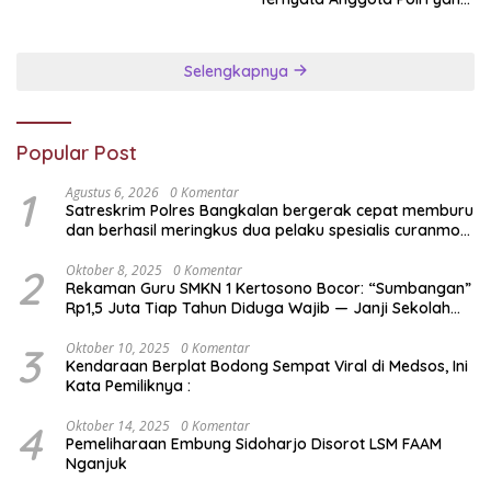
Diperbantukan
Selengkapnya
Popular Post
1
Agustus 6, 2026
0 Komentar
Satreskrim Polres Bangkalan bergerak cepat memburu
dan berhasil meringkus dua pelaku spesialis curanmor
berinisial FAW (16) warga Sidoarjo dan HP (25) warga
Tulungagung.
2
Oktober 8, 2025
0 Komentar
Rekaman Guru SMKN 1 Kertosono Bocor: “Sumbangan”
Rp1,5 Juta Tiap Tahun Diduga Wajib — Janji Sekolah
Bebas Pungli di Jatim Dipertanyakan
3
Oktober 10, 2025
0 Komentar
Kendaraan Berplat Bodong Sempat Viral di Medsos, Ini
Kata Pemiliknya :
4
Oktober 14, 2025
0 Komentar
Pemeliharaan Embung Sidoharjo Disorot LSM FAAM
Nganjuk