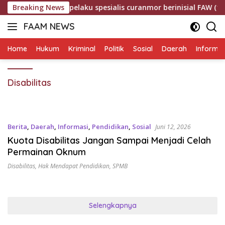
Langsung
meringkus dua pelaku spesialis curanmor berinisial FAW (16) w
Breaking News
ke
FAAM NEWS
konten
Mengungkap
Fakta,
Home
Hukum
Kriminal
Politik
Sosial
Daerah
Informas
Mengawal
Aspirasi
Disabilitas
Berita
,
Daerah
,
Informasi
,
Pendidikan
,
Sosial
Juni 12, 2026
Kuota Disabilitas Jangan Sampai Menjadi Celah
Permainan Oknum
Disabilitas
,
Hak Mendapat Pendidikan
,
SPMB
Selengkapnya