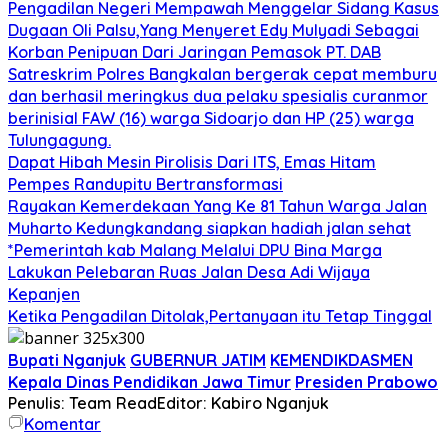
Pengadilan Negeri Mempawah Menggelar Sidang Kasus
Dugaan Oli Palsu,Yang Menyeret Edy Mulyadi Sebagai
Korban Penipuan Dari Jaringan Pemasok PT. DAB
Satreskrim Polres Bangkalan bergerak cepat memburu
dan berhasil meringkus dua pelaku spesialis curanmor
berinisial FAW (16) warga Sidoarjo dan HP (25) warga
Tulungagung.
Dapat Hibah Mesin Pirolisis Dari ITS, Emas Hitam
Pempes Randupitu Bertransformasi
Rayakan Kemerdekaan Yang Ke 81 Tahun Warga Jalan
Muharto Kedungkandang siapkan hadiah jalan sehat
*Pemerintah kab Malang Melalui DPU Bina Marga
Lakukan Pelebaran Ruas Jalan Desa Adi Wijaya
Kepanjen
Ketika Pengadilan Ditolak,Pertanyaan itu Tetap Tinggal
Bupati Nganjuk
GUBERNUR JATIM
KEMENDIKDASMEN
Kepala Dinas Pendidikan Jawa Timur
Presiden Prabowo
Penulis: Team Read
Editor: Kabiro Nganjuk
Komentar