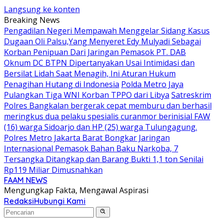
Langsung ke konten
Breaking News
Pengadilan Negeri Mempawah Menggelar Sidang Kasus
Dugaan Oli Palsu,Yang Menyeret Edy Mulyadi Sebagai
Korban Penipuan Dari Jaringan Pemasok PT. DAB
Oknum DC BTPN Dipertanyakan Usai Intimidasi dan
Bersilat Lidah Saat Menagih, Ini Aturan Hukum
Penagihan Hutang di Indonesia
Polda Metro Jaya
Pulangkan Tiga WNI Korban TPPO dari Libya
Satreskrim
Polres Bangkalan bergerak cepat memburu dan berhasil
meringkus dua pelaku spesialis curanmor berinisial FAW
(16) warga Sidoarjo dan HP (25) warga Tulungagung.
Polres Metro Jakarta Barat Bongkar Jaringan
Internasional Pemasok Bahan Baku Narkoba, 7
Tersangka Ditangkap dan Barang Bukti 1,1 ton Senilai
Rp119 Miliar Dimusnahkan
FAAM NEWS
Mengungkap Fakta, Mengawal Aspirasi
Redaksi
Hubungi Kami