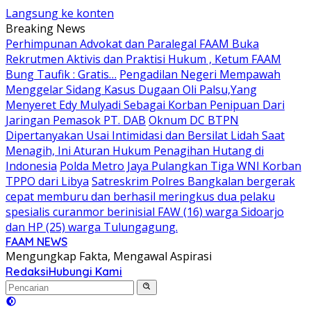
Langsung ke konten
Breaking News
Perhimpunan Advokat dan Paralegal FAAM Buka
Rekrutmen Aktivis dan Praktisi Hukum , Ketum FAAM
Bung Taufik : Gratis…
Pengadilan Negeri Mempawah
Menggelar Sidang Kasus Dugaan Oli Palsu,Yang
Menyeret Edy Mulyadi Sebagai Korban Penipuan Dari
Jaringan Pemasok PT. DAB
Oknum DC BTPN
Dipertanyakan Usai Intimidasi dan Bersilat Lidah Saat
Menagih, Ini Aturan Hukum Penagihan Hutang di
Indonesia
Polda Metro Jaya Pulangkan Tiga WNI Korban
TPPO dari Libya
Satreskrim Polres Bangkalan bergerak
cepat memburu dan berhasil meringkus dua pelaku
spesialis curanmor berinisial FAW (16) warga Sidoarjo
dan HP (25) warga Tulungagung.
FAAM NEWS
Mengungkap Fakta, Mengawal Aspirasi
Redaksi
Hubungi Kami