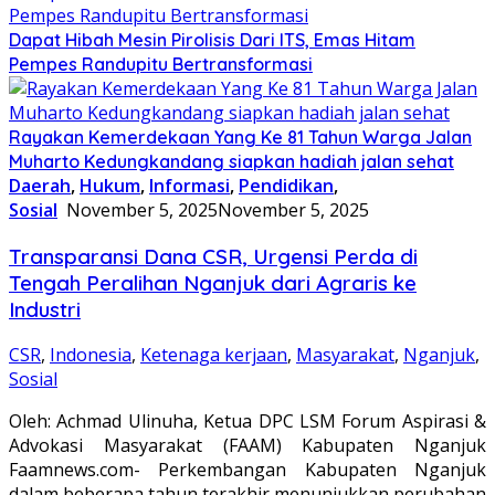
Dapat Hibah Mesin Pirolisis Dari ITS, Emas Hitam
Pempes Randupitu Bertransformasi
Rayakan Kemerdekaan Yang Ke 81 Tahun Warga Jalan
Muharto Kedungkandang siapkan hadiah jalan sehat
Daerah
,
Hukum
,
Informasi
,
Pendidikan
,
Sosial
November 5, 2025
November 5, 2025
Transparansi Dana CSR, Urgensi Perda di
Tengah Peralihan Nganjuk dari Agraris ke
Industri
CSR
,
Indonesia
,
Ketenaga kerjaan
,
Masyarakat
,
Nganjuk
,
Sosial
Oleh: Achmad Ulinuha, Ketua DPC LSM Forum Aspirasi &
Advokasi Masyarakat (FAAM) Kabupaten Nganjuk
Faamnews.com- Perkembangan Kabupaten Nganjuk
dalam beberapa tahun terakhir menunjukkan perubahan