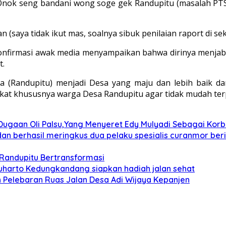
ok seng bandani wong soge gek Randupitu (masalah PTSL
(saya tidak ikut mas, soalnya sibuk penilaian raport di se
onfirmasi awak media menyampaikan bahwa dirinya menja
t.
a (Randupitu) menjadi Desa yang maju dan lebih baik dar
akat khususnya warga Desa Randupitu agar tidak mudah terp
gaan Oli Palsu,Yang Menyeret Edy Mulyadi Sebagai Korba
 berhasil meringkus dua pelaku spesialis curanmor berin
 Randupitu Bertransformasi
harto Kedungkandang siapkan hadiah jalan sehat
 Pelebaran Ruas Jalan Desa Adi Wijaya Kepanjen