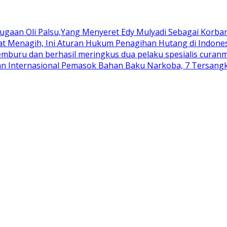
aan Oli Palsu,Yang Menyeret Edy Mulyadi Sebagai Korban
aat Menagih, Ini Aturan Hukum Penagihan Hutang di Indone
buru dan berhasil meringkus dua pelaku spesialis curanmo
an Internasional Pemasok Bahan Baku Narkoba, 7 Tersangka