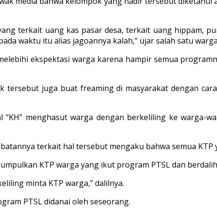
si awak media bahwa kelompok yang hadir tersebut diketah
ang terkait uang kas pasar desa, terkait uang hippam, 
pada waktu itu alias jagoannya kalah,” ujar salah satu wa
 melebihi ekspektasi warga karena hampir semua program
k tersebut juga buat freaming di masyarakat dengan ca
sial “KH” menghasut warga dengan berkeliling ke warga
erlibatannya terkait hal tersebut mengaku bahwa semua KTP
umpulkan KTP warga yang ikut program PTSL dan berdalih d
liling minta KTP warga,” dalilnya.
gram PTSL didanai oleh seseorang.