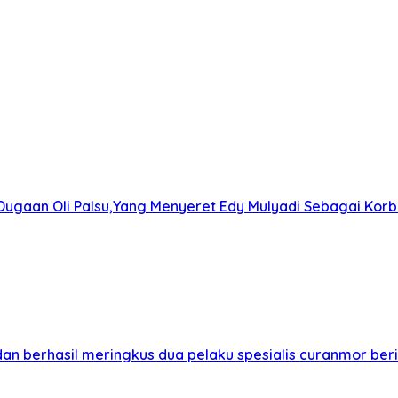
gaan Oli Palsu,Yang Menyeret Edy Mulyadi Sebagai Korba
 berhasil meringkus dua pelaku spesialis curanmor berin