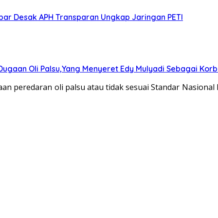
albar Desak APH Transparan Ungkap Jaringan PETI
gaan Oli Palsu,Yang Menyeret Edy Mulyadi Sebagai Korba
n peredaran oli palsu atau tidak sesuai Standar Nasional