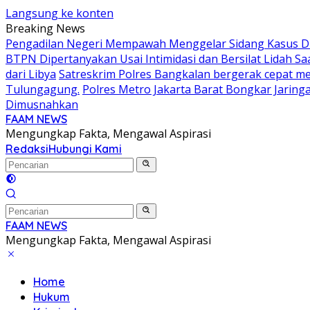
Langsung ke konten
Breaking News
Pengadilan Negeri Mempawah Menggelar Sidang Kasus Dug
BTPN Dipertanyakan Usai Intimidasi dan Bersilat Lidah S
dari Libya
Satreskrim Polres Bangkalan bergerak cepat mem
Tulungagung.
Polres Metro Jakarta Barat Bongkar Jaring
Dimusnahkan
FAAM NEWS
Mengungkap Fakta, Mengawal Aspirasi
Redaksi
Hubungi Kami
FAAM NEWS
Mengungkap Fakta, Mengawal Aspirasi
Home
Hukum