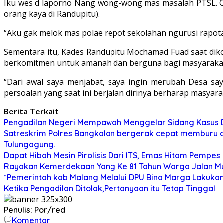
Iku wes d laporno Nang wong-wong mas masalah PTSL. On
orang kaya di Randupitu).
“Aku gak melok mas polae repot sekolahan ngurusi rapotan 
Sementara itu, Kades Randupitu Mochamad Fuad saat dik
berkomitmen untuk amanah dan berguna bagi masyaraka
“Dari awal saya menjabat, saya ingin merubah Desa say
persoalan yang saat ini berjalan dirinya berharap masyar
Berita Terkait
Pengadilan Negeri Mempawah Menggelar Sidang Kasus Du
Satreskrim Polres Bangkalan bergerak cepat memburu dan
Tulungagung.
Dapat Hibah Mesin Pirolisis Dari ITS, Emas Hitam Pempes
Rayakan Kemerdekaan Yang Ke 81 Tahun Warga Jalan Mu
*Pemerintah kab Malang Melalui DPU Bina Marga Lakukan
Ketika Pengadilan Ditolak,Pertanyaan itu Tetap Tinggal
Penulis: Por/red
Komentar