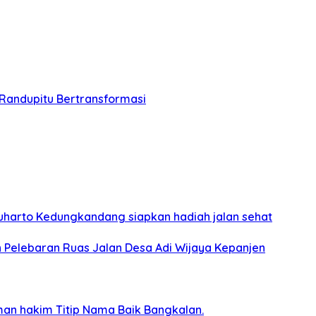
 Randupitu Bertransformasi
harto Kedungkandang siapkan hadiah jalan sehat
 Pelebaran Ruas Jalan Desa Adi Wijaya Kepanjen
man hakim Titip Nama Baik Bangkalan.