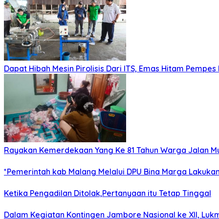
Dapat Hibah Mesin Pirolisis Dari ITS, Emas Hitam Pempes
Rayakan Kemerdekaan Yang Ke 81 Tahun Warga Jalan Mu
*Pemerintah kab Malang Melalui DPU Bina Marga Lakukan
Ketika Pengadilan Ditolak,Pertanyaan itu Tetap Tinggal
Dalam Kegiatan Kontingen Jambore Nasional ke XII, Luk