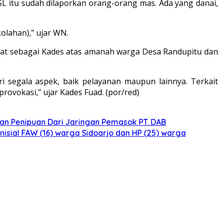
 itu sudah dilaporkan orang-orang mas. Ada yang danai,
kolahan),” ujar WN.
bat sebagai Kades atas amanah warga Desa Randupitu dan
i segala aspek, baik pelayanan maupun lainnya. Terkait
rovokasi,” ujar Kades Fuad. (por/red)
n Penipuan Dari Jaringan Pemasok PT. DAB
isial FAW (16) warga Sidoarjo dan HP (25) warga