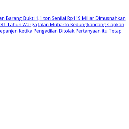
n Barang Bukti 1,1 ton Senilai Rp119 Miliar Dimusnahkan
 81 Tahun Warga Jalan Muharto Kedungkandang siapkan
Kepanjen
Ketika Pengadilan Ditolak,Pertanyaan itu Tetap