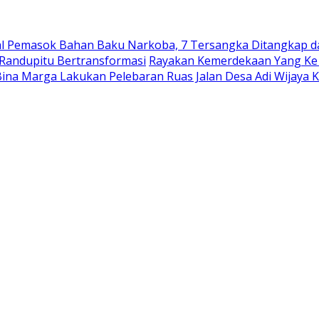
nal Pemasok Bahan Baku Narkoba, 7 Tersangka Ditangkap da
 Randupitu Bertransformasi
Rayakan Kemerdekaan Yang Ke
ina Marga Lakukan Pelebaran Ruas Jalan Desa Adi Wijaya 