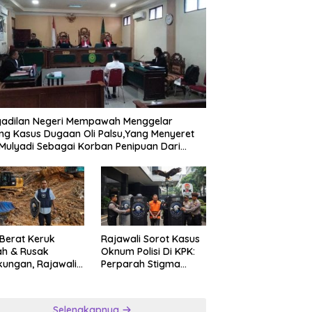
gadilan Negeri Mempawah Menggelar
ng Kasus Dugaan Oli Palsu,Yang Menyeret
Mulyadi Sebagai Korban Penipuan Dari
ngan Pemasok PT. DAB
 Berat Keruk
Rajawali Sorot Kasus
ah & Rusak
Oknum Polisi Di KPK:
kungan, Rajawali
Perparah Stigma
ar Desak APH
Korupsi Asia
nsparan Ungkap
ngan PETI
Selengkapnya