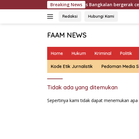
Langsung
a
Satreskrim Polres Bangkalan bergerak cepat memburu 
Breaking News
ke
konten
Redaksi
Hubungi Kami
FAAM NEWS
Mengungkap
Fakta,
Home
Hukum
Kriminal
Politik
Mengawal
Aspirasi
Kode Etik Jurnalistik
Pedoman Media S
Tidak ada yang ditemukan
Sepertinya kami tidak dapat menemukan apa 