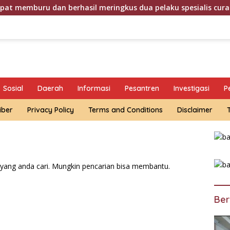
dan berhasil meringkus dua pelaku spesialis curanmor berinisi
Sosial
Daerah
Informasi
Pesantren
Investigasi
P
iber
Privacy Policy
Terms and Conditions
Disclaimer
yang anda cari. Mungkin pencarian bisa membantu.
Ber