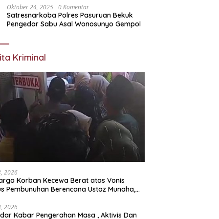
Oktober 24, 2025
0 Komentar
Satresnarkoba Polres Pasuruan Bekuk
Pengedar Sabu Asal Wonosunyo Gempol
ita Kriminal
23, 2026
arga Korban Kecewa Berat atas Vonis
us Pembunuhan Berencana Ustaz Munaha,
a Hukum Nilai Jauh dari Rasa Keadilan
23, 2026
dar Kabar Pengerahan Masa , Aktivis Dan