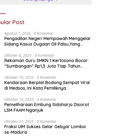
ular Post
Agustus 7, 2026
0 Komentar
Pengadilan Negeri Mempawah Menggelar
Sidang Kasus Dugaan Oli Palsu,Yang
Menyeret Edy Mulyadi Sebagai Korban
Penipuan Dari Jaringan Pemasok PT. DAB
Oktober 8, 2025
0 Komentar
Rekaman Guru SMKN 1 Kertosono Bocor:
“Sumbangan” Rp1,5 Juta Tiap Tahun
Diduga Wajib — Janji Sekolah Bebas
Pungli di Jatim Dipertanyakan
Oktober 10, 2025
0 Komentar
Kendaraan Berplat Bodong Sempat Viral
di Medsos, Ini Kata Pemiliknya :
Oktober 14, 2025
0 Komentar
Pemeliharaan Embung Sidoharjo Disorot
LSM FAAM Nganjuk
Oktober 21, 2025
0 Komentar
Fraksi UIM Sukses Gelar Gebyar Lomba
se-Madura