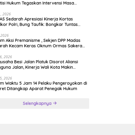
tisi Hukum Tegaskan Intervensi Masa
lah OBSTRUCTION OF JUSTICE
11, 2026
S Sedarah Apresiasi Kinerja Kortas
dkor Polri, Bung Taufik: Bongkar Tuntas
an Korupsi Eks Jampidsus Hingga ke Akar-
rnya
, 2026
ksi Premanisme , Sekjen DPP Madas
arah Kecam Keras Oknum Ormas Sakera
Keroyok Warga Jember
26, 2026
usaha Besi Jalan Platuk Disorot Aliansi
guna Jalan, Kinerja Wali Kota Makin
ertanyakan
25, 2026
m Waktu 5 Jam 14 Pelaku Pengeroyokan di
ret Ditangkap Aparat Penegak Hukum
Selengkapnya