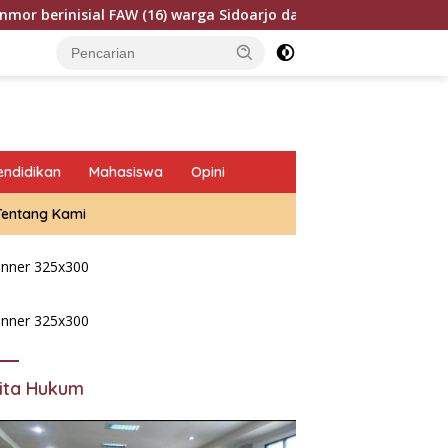
al FAW (16) warga Sidoarjo dan HP (25) warga Tulungagung.
endidikan
Mahasiswa
Opini
Tentang Kami
ita Hukum