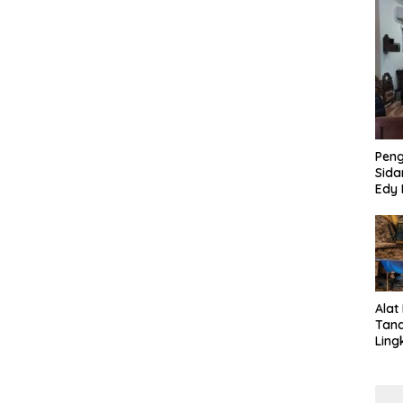
Pen
Sida
Edy 
Jari
Alat
Tan
Ling
Kalb
Tra
Jari