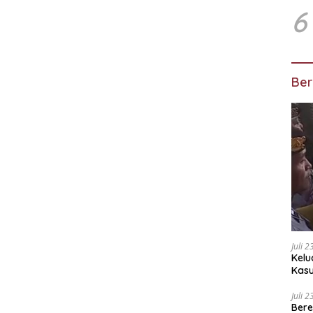
6
Ber
Juli 
Kelu
Kas
Kuas
Juli 
Bere