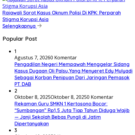
Rajawali Sorot Kasus Oknum Polisi Di KPK: Perparah
Stigma Korupsi Asia
Selengkapnya
Popular Post
1
Agustus 7, 2026
0 Komentar
Pengadilan Negeri Mempawah Menggelar Sidang
Kasus Dugaan Oli Palsu,Yang Menyeret Edy Mulyadi
Sebagai Korban Penipuan Dari Jaringan Pemasok
PT. DAB
2
Oktober 8, 2025
Oktober 8, 2025
0 Komentar
Rekaman Guru SMKN 1 Kertosono Bocor:
“Sumbangan” Rp1,5 Juta Tiap Tahun Diduga Wajib
— Janji Sekolah Bebas Pungli di Jatim
Dipertanyakan
3