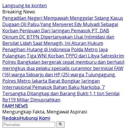
Langsung ke konten
Breaking News
Pengadilan Negeri Mempawah Menggelar Sidang Kasus
Dugaan Oli Palsu,Yang Menyeret Edy Mulyadi Sebagai
Korban Penipuan Dari Jaringan Pemasok PT. DAB
Oknum DC BTPN Dipertanyakan Usai Intimidasi dan
Bersilat Lidah Saat Menagih, Ini Aturan Hukum
Penagihan Hutang di Indonesia
Polda Metro Jaya
Pulangkan Tiga WNI Korban TPPO dari Libya
Satreskrim
Polres Bangkalan bergerak cepat memburu dan berhasil
meringkus dua pelaku spesialis curanmor berinisial FAW
(16) warga Sidoarjo dan HP (25) warga Tulungagung.
Polres Metro Jakarta Barat Bongkar Jaringan
Internasional Pemasok Bahan Baku Narkoba, 7
Tersangka Ditangkap dan Barang Bukti 1,1 ton Senilai
Rp119 Miliar Dimusnahkan
FAAM NEWS
Mengungkap Fakta, Mengawal Aspirasi
Redaksi
Hubungi Kami