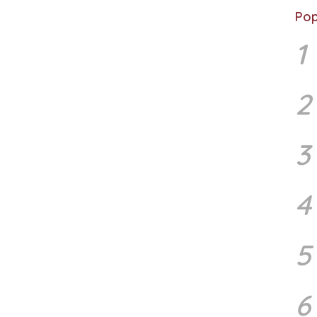
Pop
1
2
3
4
5
6