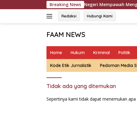
Langsung
Pengadilan Negeri Mempawah Menggelar Sidan
Breaking News
ke
konten
Redaksi
Hubungi Kami
FAAM NEWS
Mengungkap
Fakta,
Home
Hukum
Kriminal
Politik
Mengawal
Aspirasi
Kode Etik Jurnalistik
Pedoman Media S
Tidak ada yang ditemukan
Sepertinya kami tidak dapat menemukan apa 