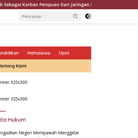
Korban Penipuan Dari Jaringan Pemasok PT. DAB
Oknum
endidikan
Mahasiswa
Opini
Tentang Kami
ita Hukum