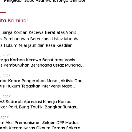
Pengedar Sabu Asal Wonosunyo Gempol
ita Kriminal
23, 2026
arga Korban Kecewa Berat atas Vonis
us Pembunuhan Berencana Ustaz Munaha,
a Hukum Nilai Jauh dari Rasa Keadilan
23, 2026
dar Kabar Pengerahan Masa , Aktivis Dan
tisi Hukum Tegaskan Intervensi Masa
lah OBSTRUCTION OF JUSTICE
11, 2026
S Sedarah Apresiasi Kinerja Kortas
dkor Polri, Bung Taufik: Bongkar Tuntas
an Korupsi Eks Jampidsus Hingga ke Akar-
rnya
, 2026
ksi Premanisme , Sekjen DPP Madas
arah Kecam Keras Oknum Ormas Sakera