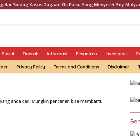
g Kasus Dugaan Oli Palsu,Yang Menyeret Edy Mulyadi Sebagai 
Sosial
Daerah
Informasi
Pesantren
Investigasi
P
iber
Privacy Policy
Terms and Conditions
Disclaimer
yang anda cari. Mungkin pencarian bisa membantu.
Ber