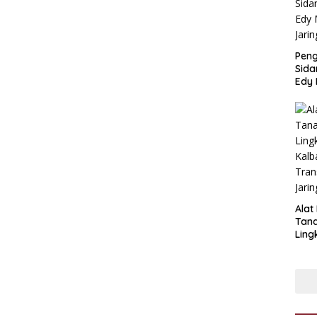
Pen
Sida
Edy 
Jari
Alat
Tan
Ling
Kalb
Tra
Jari