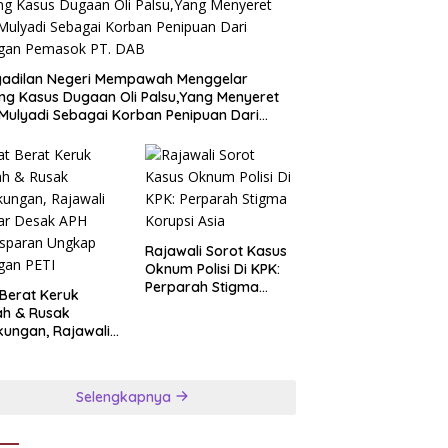
gadilan Negeri Mempawah Menggelar
ng Kasus Dugaan Oli Palsu,Yang Menyeret
Mulyadi Sebagai Korban Penipuan Dari
ngan Pemasok PT. DAB
Rajawali Sorot Kasus
Oknum Polisi Di KPK:
Perparah Stigma
 Berat Keruk
Korupsi Asia
ah & Rusak
kungan, Rajawali
ar Desak APH
nsparan Ungkap
ngan PETI
Selengkapnya