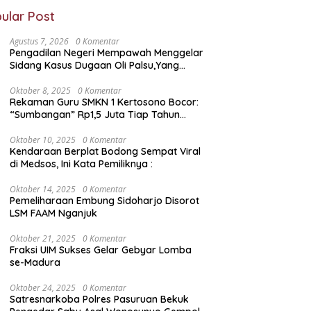
ular Post
Agustus 7, 2026
0 Komentar
Pengadilan Negeri Mempawah Menggelar
Sidang Kasus Dugaan Oli Palsu,Yang
Menyeret Edy Mulyadi Sebagai Korban
Penipuan Dari Jaringan Pemasok PT. DAB
Oktober 8, 2025
0 Komentar
Rekaman Guru SMKN 1 Kertosono Bocor:
“Sumbangan” Rp1,5 Juta Tiap Tahun
Diduga Wajib — Janji Sekolah Bebas
Pungli di Jatim Dipertanyakan
Oktober 10, 2025
0 Komentar
Kendaraan Berplat Bodong Sempat Viral
di Medsos, Ini Kata Pemiliknya :
Oktober 14, 2025
0 Komentar
Pemeliharaan Embung Sidoharjo Disorot
LSM FAAM Nganjuk
Oktober 21, 2025
0 Komentar
Fraksi UIM Sukses Gelar Gebyar Lomba
se-Madura
Oktober 24, 2025
0 Komentar
Satresnarkoba Polres Pasuruan Bekuk