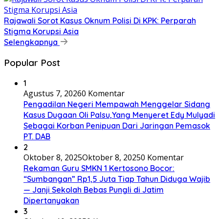
Rajawali Sorot Kasus Oknum Polisi Di KPK: Perparah
Stigma Korupsi Asia
Selengkapnya
Popular Post
1
Agustus 7, 2026
0 Komentar
Pengadilan Negeri Mempawah Menggelar Sidang
Kasus Dugaan Oli Palsu,Yang Menyeret Edy Mulyadi
Sebagai Korban Penipuan Dari Jaringan Pemasok
PT. DAB
2
Oktober 8, 2025
Oktober 8, 2025
0 Komentar
Rekaman Guru SMKN 1 Kertosono Bocor:
“Sumbangan” Rp1,5 Juta Tiap Tahun Diduga Wajib
— Janji Sekolah Bebas Pungli di Jatim
Dipertanyakan
3