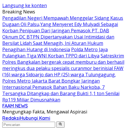
Langsung ke konten
Breaking News
Pengadilan Negeri Mempawah Menggelar Sidang Kasus
Dugaan Oli Palsu,Yang Menyeret Edy Mulyadi Sebagai
Korban Penipuan Dari Jaringan Pemasok PT. DAB
Oknum DC BTPN Dipertanyakan Usai Intimidasi dan
Bersilat Lidah Saat Menagih, Ini Aturan Hukum
Penagihan Hutang di Indonesia
Polda Metro Jaya
Pulangkan Tiga WNI Korban TPPO dari Libya
Satreskrim
Polres Bangkalan bergerak cepat memburu dan berhasil
meringkus dua pelaku spesialis curanmor berinisial FAW
(16) warga Sidoarjo dan HP (25) warga Tulungagung.
Polres Metro Jakarta Barat Bongkar Jaringan
Internasional Pemasok Bahan Baku Narkoba, 7
Tersangka Ditangkap dan Barang Bukti 1,1 ton Senilai
Rp119 Miliar Dimusnahkan
FAAM NEWS
Mengungkap Fakta, Mengawal Aspirasi
Redaksi
Hubungi Kami