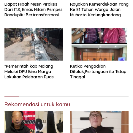
Dapat Hibah Mesin Pirolisis
Rayakan Kemerdekaan Yang
Dari ITS, Emas Hitam Pempes
Ke 81 Tahun Warga Jalan
Randupitu Bertransformasi
Muharto Kedungkandang
siapkan hadiah jalan sehat
*Pemerintah kab Malang
Ketika Pengadilan
Melalui DPU Bina Marga
Ditolak,Pertanyaan itu Tetap
Lakukan Pelebaran Ruas
Tinggal
Jalan Desa Adi Wijaya
Kepanjen
Rekomendasi untuk kamu