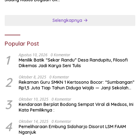
Jaringan PETI
Palsu,Yang Menyeret Edy
Mulyadi Sebagai Korban
Penipuan Dari Jaringan
Selengkapnya
Pemasok PT. DAB
Popular Post
1
Agustus 10, 2026
0 Komentar
Menilik Batik “Sekar Randu” Desa Randupitu, Filosofi
Dikemas Jadi Karya Seni Tulis
2
Oktober 8, 2025
0 Komentar
Rekaman Guru SMKN 1 Kertosono Bocor: “Sumbangan”
Rp1,5 Juta Tiap Tahun Diduga Wajib — Janji Sekolah
Bebas Pungli di Jatim Dipertanyakan
3
Oktober 10, 2025
0 Komentar
Kendaraan Berplat Bodong Sempat Viral di Medsos, Ini
Kata Pemiliknya :
4
Oktober 14, 2025
0 Komentar
Pemeliharaan Embung Sidoharjo Disorot LSM FAAM
Nganjuk