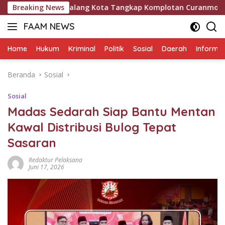
Langsung
esta Malang Kota Tangkap Komplotan Curanmor Antar Kota, P
Breaking News
ke
FAAM NEWS
konten
Mengungkap
Fakta,
Home
Hukum
Kriminal
Politik
Sosial
Daerah
Informas
Mengawal
Aspirasi
Beranda
Sosial
Sosial
Madas Sedarah Siap Bantu Mentan
Kawal Distribusi Bulog Tepat
Sasaran
Redaktur Pelaksana
Juni 17, 2026