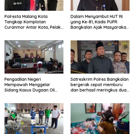
Polresta Malang Kota
Dalam Menyambut HUT RI
Tangkap Komplotan
yang Ke-81, Kadis PUPR
Curanmor Antar Kota, Pelaku
Bangkalan Ajak Masyarakat
Terancam 7 Tahun Penjara
Untuk Merayakannya.
Pengadilan Negeri
Satreskrim Polres Bangkalan
Mempawah Menggelar
bergerak cepat memburu
Sidang Kasus Dugaan Oli
dan berhasil meringkus dua
Palsu,Yang Menyeret Edy
pelaku spesialis curanmor
Mulyadi Sebagai Korban
berinisial FAW (16) warga
Penipuan Dari Jaringan
Sidoarjo dan HP (25) warga
Pemasok PT. DAB
Tulungagung.