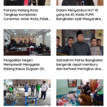
Polresta Malang Kota
Dalam Menyambut HUT RI
Tangkap Komplotan
yang Ke-81, Kadis PUPR
Curanmor Antar Kota, Pelaku
Bangkalan Ajak Masyarakat
Terancam 7 Tahun Penjara
Untuk Merayakannya.
Pengadilan Negeri
Satreskrim Polres Bangkalan
Mempawah Menggelar
bergerak cepat memburu
Sidang Kasus Dugaan Oli
dan berhasil meringkus dua
Palsu,Yang Menyeret Edy
pelaku spesialis curanmor
Mulyadi Sebagai Korban
berinisial FAW (16) warga
Penipuan Dari Jaringan
Sidoarjo dan HP (25) warga
Pemasok PT. DAB
Tulungagung.