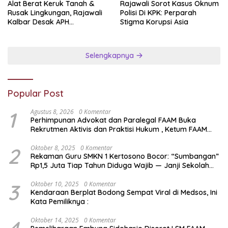
Alat Berat Keruk Tanah &
Rajawali Sorot Kasus Oknum
Rusak Lingkungan, Rajawali
Polisi Di KPK: Perparah
Kalbar Desak APH
Stigma Korupsi Asia
Transparan Ungkap
Jaringan PETI
Selengkapnya
Popular Post
1
Agustus 8, 2026
0 Komentar
Perhimpunan Advokat dan Paralegal FAAM Buka
Rekrutmen Aktivis dan Praktisi Hukum , Ketum FAAM
Bung Taufik : Gratis…
2
Oktober 8, 2025
0 Komentar
Rekaman Guru SMKN 1 Kertosono Bocor: “Sumbangan”
Rp1,5 Juta Tiap Tahun Diduga Wajib — Janji Sekolah
Bebas Pungli di Jatim Dipertanyakan
3
Oktober 10, 2025
0 Komentar
Kendaraan Berplat Bodong Sempat Viral di Medsos, Ini
Kata Pemiliknya :
Oktober 14, 2025
0 Komentar