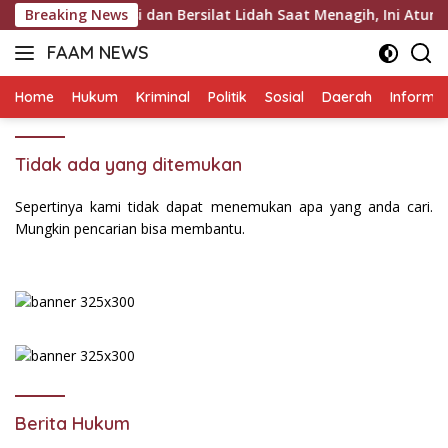
Langsung
sai Intimidasi dan Bersilat Lidah Saat Menagih, Ini Aturan H
Breaking News
ke
FAAM NEWS
konten
Mengungkap
Fakta,
Home
Hukum
Kriminal
Politik
Sosial
Daerah
Informas
Mengawal
Aspirasi
Tidak ada yang ditemukan
Sepertinya kami tidak dapat menemukan apa yang anda cari.
Mungkin pencarian bisa membantu.
Berita Hukum