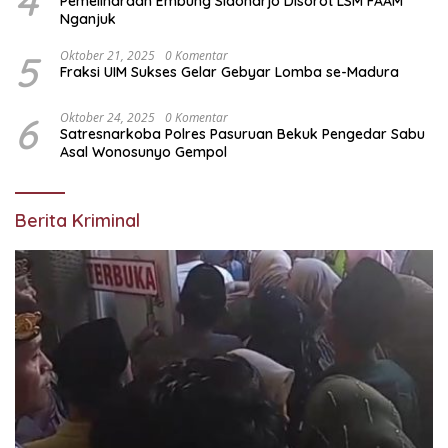
4
Pemeliharaan Embung Sidoharjo Disorot LSM FAAM
Nganjuk
5
Oktober 21, 2025
0 Komentar
Fraksi UIM Sukses Gelar Gebyar Lomba se-Madura
6
Oktober 24, 2025
0 Komentar
Satresnarkoba Polres Pasuruan Bekuk Pengedar Sabu
Asal Wonosunyo Gempol
Berita Kriminal