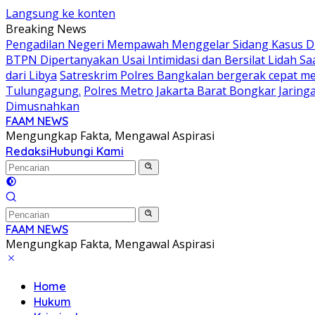
Langsung ke konten
Breaking News
Pengadilan Negeri Mempawah Menggelar Sidang Kasus Dug
BTPN Dipertanyakan Usai Intimidasi dan Bersilat Lidah S
dari Libya
Satreskrim Polres Bangkalan bergerak cepat mem
Tulungagung.
Polres Metro Jakarta Barat Bongkar Jaring
Dimusnahkan
FAAM NEWS
Mengungkap Fakta, Mengawal Aspirasi
Redaksi
Hubungi Kami
FAAM NEWS
Mengungkap Fakta, Mengawal Aspirasi
Home
Hukum