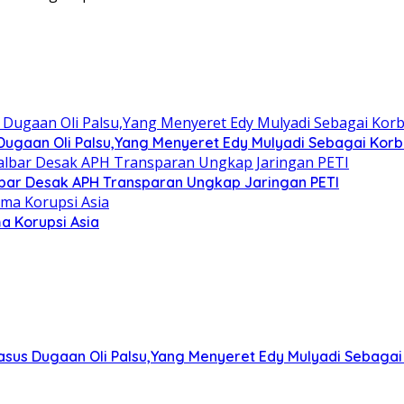
gaan Oli Palsu,Yang Menyeret Edy Mulyadi Sebagai Korba
albar Desak APH Transparan Ungkap Jaringan PETI
a Korupsi Asia
us Dugaan Oli Palsu,Yang Menyeret Edy Mulyadi Sebagai 