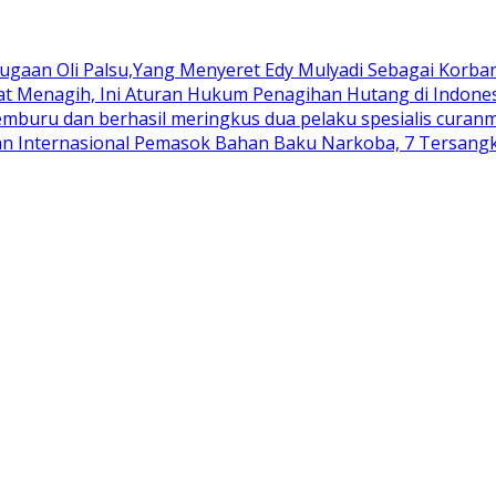
aan Oli Palsu,Yang Menyeret Edy Mulyadi Sebagai Korban
aat Menagih, Ini Aturan Hukum Penagihan Hutang di Indone
buru dan berhasil meringkus dua pelaku spesialis curanmo
an Internasional Pemasok Bahan Baku Narkoba, 7 Tersangka