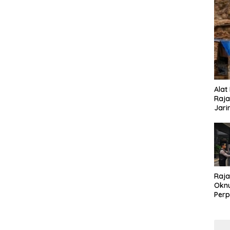
Alat
Raja
Jari
Raja
Oknu
Perp
Koru