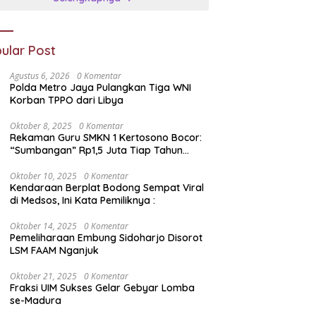
ular Post
Agustus 6, 2026
0 Komentar
Polda Metro Jaya Pulangkan Tiga WNI
Korban TPPO dari Libya
Oktober 8, 2025
0 Komentar
Rekaman Guru SMKN 1 Kertosono Bocor:
“Sumbangan” Rp1,5 Juta Tiap Tahun
Diduga Wajib — Janji Sekolah Bebas
Pungli di Jatim Dipertanyakan
Oktober 10, 2025
0 Komentar
Kendaraan Berplat Bodong Sempat Viral
di Medsos, Ini Kata Pemiliknya :
Oktober 14, 2025
0 Komentar
Pemeliharaan Embung Sidoharjo Disorot
LSM FAAM Nganjuk
Oktober 21, 2025
0 Komentar
Fraksi UIM Sukses Gelar Gebyar Lomba
se-Madura