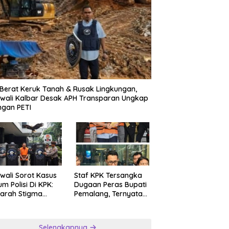
 Berat Keruk Tanah & Rusak Lingkungan,
wali Kalbar Desak APH Transparan Ungkap
ngan PETI
wali Sorot Kasus
Staf KPK Tersangka
m Polisi Di KPK:
Dugaan Peras Bupati
arah Stigma
Pemalang, Ternyata
psi Asia
Anggota Polri yang
Diperbantukan
Selengkapnya