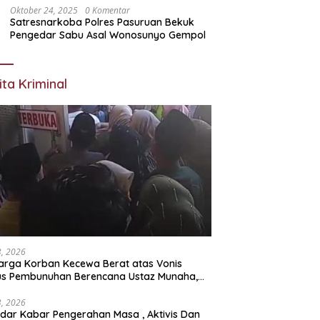
Oktober 24, 2025
0 Komentar
Satresnarkoba Polres Pasuruan Bekuk
Pengedar Sabu Asal Wonosunyo Gempol
ita Kriminal
23, 2026
arga Korban Kecewa Berat atas Vonis
us Pembunuhan Berencana Ustaz Munaha,
a Hukum Nilai Jauh dari Rasa Keadilan
23, 2026
dar Kabar Pengerahan Masa , Aktivis Dan