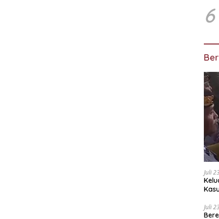
6
Ber
Juli 
Kelu
Kas
Kuas
Juli 
Bere