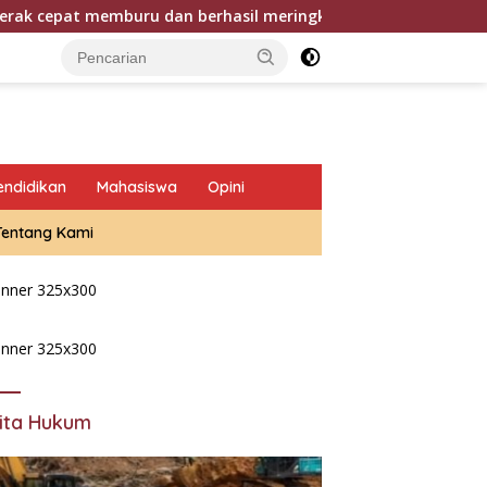
memburu dan berhasil meringkus dua pelaku spesialis curanmor
endidikan
Mahasiswa
Opini
Tentang Kami
ita Hukum