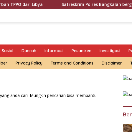
ari Libya
Satreskrim Polres Bangkalan bergerak cepat 
Sosial
Daerah
Informasi
Pesantren
Investigasi
P
iber
Privacy Policy
Terms and Conditions
Disclaimer
yang anda cari. Mungkin pencarian bisa membantu.
Ber