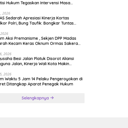
tisi Hukum Tegaskan Intervensi Masa
lah OBSTRUCTION OF JUSTICE
11, 2026
S Sedarah Apresiasi Kinerja Kortas
dkor Polri, Bung Taufik: Bongkar Tuntas
an Korupsi Eks Jampidsus Hingga ke Akar-
rnya
, 2026
ksi Premanisme , Sekjen DPP Madas
arah Kecam Keras Oknum Ormas Sakera
Keroyok Warga Jember
26, 2026
usaha Besi Jalan Platuk Disorot Aliansi
guna Jalan, Kinerja Wali Kota Makin
ertanyakan
25, 2026
m Waktu 5 Jam 14 Pelaku Pengeroyokan di
ret Ditangkap Aparat Penegak Hukum
Selengkapnya