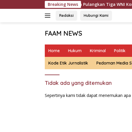
Langsung
Polda Metro Jaya Pulangkan Tiga WNI Korban TPPO d
Breaking News
ke
konten
Redaksi
Hubungi Kami
FAAM NEWS
Mengungkap
Fakta,
Home
Hukum
Kriminal
Politik
Mengawal
Aspirasi
Kode Etik Jurnalistik
Pedoman Media S
Tidak ada yang ditemukan
Sepertinya kami tidak dapat menemukan apa 