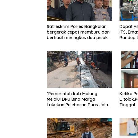
Satreskrim Polres Bangkalan
Dapat Hib
bergerak cepat memburu dan
ITS, Ema
berhasil meringkus dua pelaku
Randupit
spesialis curanmor berinisial
FAW (16) warga Sidoarjo dan
HP (25) warga Tulungagung.
*Pemerintah kab Malang
Ketika P
Melalui DPU Bina Marga
Ditolak,
Lakukan Pelebaran Ruas Jalan
Tinggal
Desa Adi Wijaya Kepanjen