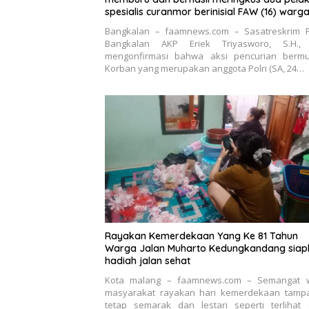
spesialis curanmor berinisial FAW (16) warg
Sidoarjo dan HP (25) warga Tulungagung.
Bangkalan – faamnews.com – Sasatreskrim P
Bangkalan AKP Eriek Triyasworo, S.H., 
mengonfirmasi bahwa aksi pencurian bermu
Korban yang merupakan anggota Polri (SA, 24…
Rayakan Kemerdekaan Yang Ke 81 Tahun
Warga Jalan Muharto Kedungkandang siap
hadiah jalan sehat
Kota malang – faamnews.com – Semangat 
masyarakat rayakan hari kemerdekaan tamp
tetap semarak dan lestari seperti terlihat 