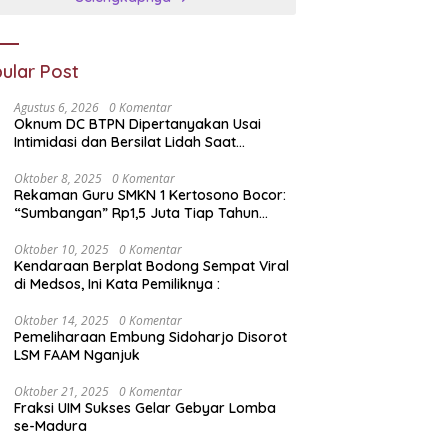
ular Post
Agustus 6, 2026
0 Komentar
Oknum DC BTPN Dipertanyakan Usai
Intimidasi dan Bersilat Lidah Saat
Menagih, Ini Aturan Hukum Penagihan
Hutang di Indonesia
Oktober 8, 2025
0 Komentar
Rekaman Guru SMKN 1 Kertosono Bocor:
“Sumbangan” Rp1,5 Juta Tiap Tahun
Diduga Wajib — Janji Sekolah Bebas
Pungli di Jatim Dipertanyakan
Oktober 10, 2025
0 Komentar
Kendaraan Berplat Bodong Sempat Viral
di Medsos, Ini Kata Pemiliknya :
Oktober 14, 2025
0 Komentar
Pemeliharaan Embung Sidoharjo Disorot
LSM FAAM Nganjuk
Oktober 21, 2025
0 Komentar
Fraksi UIM Sukses Gelar Gebyar Lomba
se-Madura