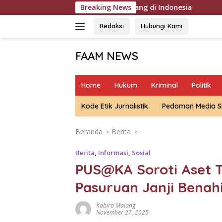
Langsung
nagihan Hutang di Indonesia
Breaking News
Polda Metro Jaya Pulangk
ke
konten
Redaksi
Hubungi Kami
FAAM NEWS
Mengungkap
Fakta,
Home
Hukum
Kriminal
Politik
Mengawal
Aspirasi
Kode Etik Jurnalistik
Pedoman Media S
Beranda
Berita
Berita
,
Informasi
,
Sosial
PUS@KA Soroti Aset T
Pasuruan Janji Benahi
Kabiro Malang
November 27, 2025