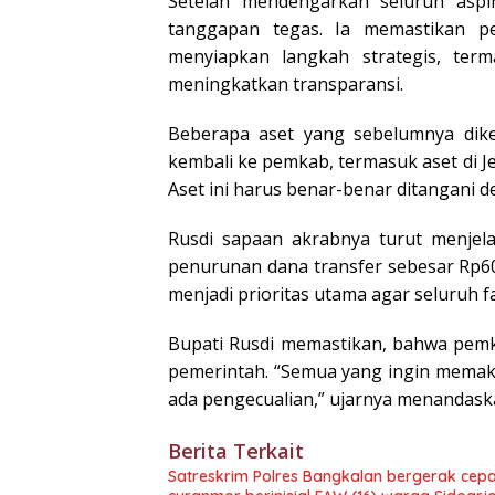
Setelah mendengarkan seluruh aspi
tanggapan tegas. Ia memastikan pe
menyiapkan langkah strategis, term
meningkatkan transparansi.
Beberapa aset yang sebelumnya dikel
kembali ke pemkab, termasuk aset di Jel
Aset ini harus benar-benar ditangani 
Rusdi sapaan akrabnya turut menje
penurunan dana transfer sebesar Rp600
menjadi prioritas utama agar seluruh f
Bupati Rusdi memastikan, bahwa pemk
pemerintah. “Semua yang ingin memaka
ada pengecualian,” ujarnya menandask
Berita Terkait
Satreskrim Polres Bangkalan bergerak cepa