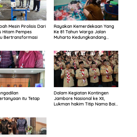
ah Mesin Pirolisis Dari
Rayakan Kemerdekaan Yang
s Hitam Pempes
Ke 81 Tahun Warga Jalan
u Bertransformasi
Muharto Kedungkandang
siapkan hadiah jalan sehat
engadilan
Dalam Kegiatan Kontingen
Pertanyaan itu Tetap
Jambore Nasional ke XII,
Lukman hakim Titip Nama Baik
Bangkalan.