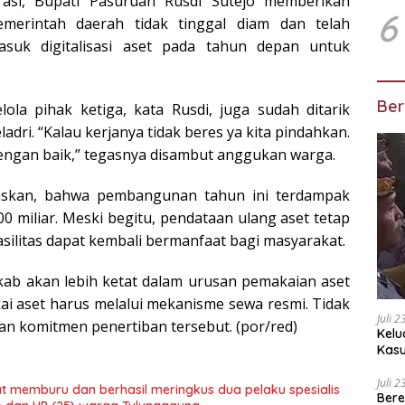
rasi, Bupati Pasuruan Rusdi Sutejo memberikan
6
merintah daerah tidak tinggal diam dan telah
asuk digitalisasi aset pada tahun depan untuk
Ber
ola pihak ketiga, kata Rusdi, juga sudah ditarik
adri. “Kalau kerjanya tidak beres ya kita pindahkan.
dengan baik,” tegasnya disambut anggukan warga.
laskan, bahwa pembangunan tahun ini terdampak
 miliar. Meski begitu, pendataan ulang aset tetap
asilitas dapat kembali bermanfaat bagi masyarakat.
ab akan lebih ketat dalam urusan pemakaian aset
i aset harus melalui mekanisme sewa resmi. Tidak
Juli 
an komitmen penertiban tersebut. (por/red)
Kelu
Kas
Kuas
Juli 
t memburu dan berhasil meringkus dua pelaku spesialis
Bere