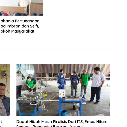
ahagia Pertunangan
d Imbron dan Selfi,
 Tokoh Masyarakat
t
Dapat Hibah Mesin Pirolisis Dari ITS, Emas Hitam
ku
Pempes Randupitu Bertransformasi