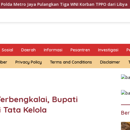
an Tiga WNI Korban TPPO dari Libya
Satreskrim Polres
Sosial
Daerah
Informasi
Pesantren
Investigasi
P
iber
Privacy Policy
Terms and Conditions
Disclaimer
erbengkalai, Bupati
 Tata Kelola
Ber