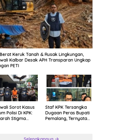
 Berat Keruk Tanah & Rusak Lingkungan,
wali Kalbar Desak APH Transparan Ungkap
ngan PETI
wali Sorot Kasus
Staf KPK Tersangka
m Polisi Di KPK:
Dugaan Peras Bupati
arah Stigma
Pemalang, Ternyata
psi Asia
Anggota Polri yang
Diperbantukan
Selengkapnya