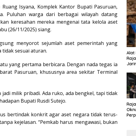
Ruang Isyana, Komplek Kantor Bupati Pasuruan,
a. Puluhan warga dari berbagai wilayah datang
kan keresahan mereka mengenai tata kelola aset
abu (26/11/2025) siang.
ngsung menyorot sejumlah aset pemerintah yang
tidak sesuai aturan.
Alat
Raja
satu yang pertama berbicara. Dengan nada tegas ia
Jari
 barat Pasuruan, khususnya area sekitar Terminal
adi milik pribadi. Ada ruko, ada bengkel, tapi tidak
 hadapan Bupati Rusdi Sutejo.
Raja
Oknu
 bertindak konkrit agar aset negara tidak terus-
Perp
Koru
 tanpa kejelasan. “Pemkab harus mengawasi, bukan