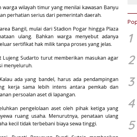
n warga wilayah timur yang menilai kawasan Banyu
n perhatian serius dari pemerintah daerah.
Pop
area Bangil, mulai dari Stadion Pogar hingga Plaza
1
enataan ulang. Bahkan warga menyebut adanya
uar sertifikat hak milik tanpa proses yang jelas.
2
kat Lujeng Sudarto turut memberikan masukan agar
i menyeluruh.
3
. Kalau ada yang bandel, harus ada pendampingan
ng kerja sama lebih intens antara pemkab dan
nan persoalan aset di lapangan.
4
geluhkan pengelolaan aset oleh pihak ketiga yang
yewa ruang usaha. Menurutnya, penataan ulang
5
a kecil tidak terbebani biaya sewa tinggi.