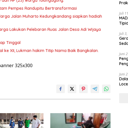
o dan HP (25) warga Tulungagung.
Prak
Ada
 Hitam Pempes Randupitu Bertransformasi
Juli 
arga Jalan Muharto Kedungkandang siapkan hadiah
MADA
Tipi
Duga
arga Lakukan Pelebaran Ruas Jalan Desa Adi Wijaya
aka
Juli 3
Geram A
tap Tinggal
Sed
 ke XII, Lukman hakim Titip Nama Baik Bangkalan.
Juni 
Peng
Peng
Dip
Juni 
Dala
Loce