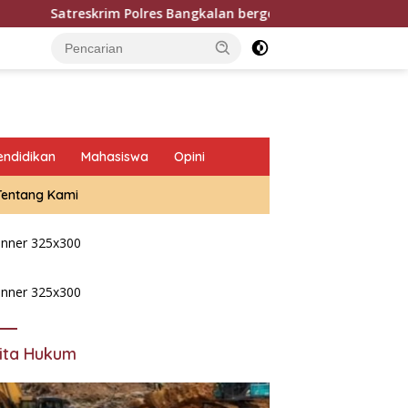
 Bangkalan bergerak cepat memburu dan berhasil meringkus dua 
endidikan
Mahasiswa
Opini
Tentang Kami
ita Hukum