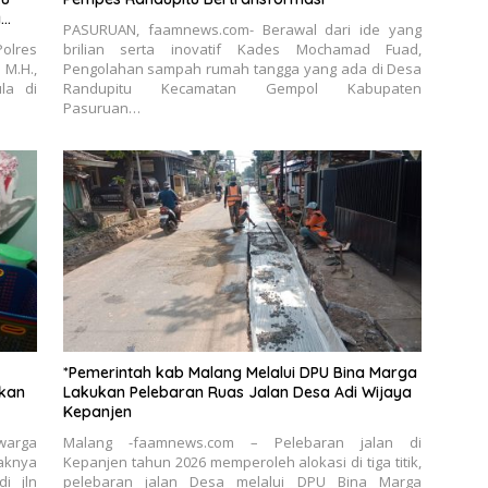
a
PASURUAN, faamnews.com- Berawal dari ide yang
olres
brilian serta inovatif Kades Mochamad Fuad,
M.H.,
Pengolahan sampah rumah tangga yang ada di Desa
la di
Randupitu Kecamatan Gempol Kabupaten
Pasuruan…
*Pemerintah kab Malang Melalui DPU Bina Marga
kan
Lakukan Pelebaran Ruas Jalan Desa Adi Wijaya
Kepanjen
warga
Malang -faamnews.com – Pelebaran jalan di
aknya
Kepanjen tahun 2026 memperoleh alokasi di tiga titik,
di jln
pelebaran jalan Desa melalui DPU Bina Marga