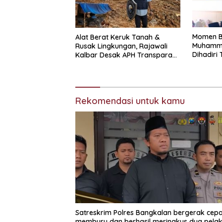
Momen B
Alat Berat Keruk Tanah &
Muhamma
Rusak Lingkungan, Rajawali
Dihadiri
Kalbar Desak APH Transparan
Ungkap Jaringan PETI
Rekomendasi untuk kamu
Satreskrim Polres Bangkalan bergerak cepa
memburu dan berhasil meringkus dua pela