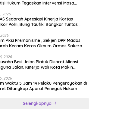
tisi Hukum Tegaskan Intervensi Masa
lah OBSTRUCTION OF JUSTICE
11, 2026
S Sedarah Apresiasi Kinerja Kortas
dkor Polri, Bung Taufik: Bongkar Tuntas
an Korupsi Eks Jampidsus Hingga ke Akar-
rnya
, 2026
ksi Premanisme , Sekjen DPP Madas
arah Kecam Keras Oknum Ormas Sakera
Keroyok Warga Jember
26, 2026
usaha Besi Jalan Platuk Disorot Aliansi
guna Jalan, Kinerja Wali Kota Makin
ertanyakan
25, 2026
m Waktu 5 Jam 14 Pelaku Pengeroyokan di
ret Ditangkap Aparat Penegak Hukum
Selengkapnya