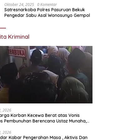
Oktober 24, 2025
0 Komentar
Satresnarkoba Polres Pasuruan Bekuk
Pengedar Sabu Asal Wonosunyo Gempol
ita Kriminal
23, 2026
arga Korban Kecewa Berat atas Vonis
us Pembunuhan Berencana Ustaz Munaha,
a Hukum Nilai Jauh dari Rasa Keadilan
23, 2026
dar Kabar Pengerahan Masa , Aktivis Dan