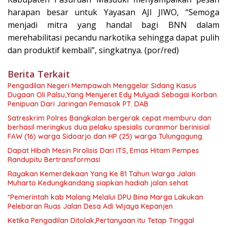
harapan besar untuk Yayasan AJI JIWO, “Semoga
menjadi mitra yang handal bagi BNN dalam
merehabilitasi pecandu narkotika sehingga dapat pulih
dan produktif kembali”, singkatnya. (por/red)
Berita Terkait
Pengadilan Negeri Mempawah Menggelar Sidang Kasus
Dugaan Oli Palsu,Yang Menyeret Edy Mulyadi Sebagai Korban
Penipuan Dari Jaringan Pemasok PT. DAB
Satreskrim Polres Bangkalan bergerak cepat memburu dan
berhasil meringkus dua pelaku spesialis curanmor berinisial
FAW (16) warga Sidoarjo dan HP (25) warga Tulungagung.
Dapat Hibah Mesin Pirolisis Dari ITS, Emas Hitam Pempes
Randupitu Bertransformasi
Rayakan Kemerdekaan Yang Ke 81 Tahun Warga Jalan
Muharto Kedungkandang siapkan hadiah jalan sehat
*Pemerintah kab Malang Melalui DPU Bina Marga Lakukan
Pelebaran Ruas Jalan Desa Adi Wijaya Kepanjen
Ketika Pengadilan Ditolak,Pertanyaan itu Tetap Tinggal