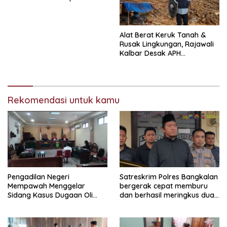
Baik Bangkalan.
Alat Berat Keruk Tanah &
Rusak Lingkungan, Rajawali
Kalbar Desak APH
Transparan Ungkap
Jaringan PETI
Rekomendasi untuk kamu
Pengadilan Negeri
Satreskrim Polres Bangkalan
Mempawah Menggelar
bergerak cepat memburu
Sidang Kasus Dugaan Oli
dan berhasil meringkus dua
Palsu,Yang Menyeret Edy
pelaku spesialis curanmor
Mulyadi Sebagai Korban
berinisial FAW (16) warga
Penipuan Dari Jaringan
Sidoarjo dan HP (25) warga