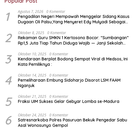
Popular Post
1
Agustus 7, 2026
0 Komentar
Pengadilan Negeri Mempawah Menggelar Sidang Kasus
Dugaan Oli Palsu,Yang Menyeret Edy Mulyadi Sebagai
Korban Penipuan Dari Jaringan Pemasok PT. DAB
2
Oktober 8, 2025
0 Komentar
Rekaman Guru SMKN 1 Kertosono Bocor: “Sumbangan”
Rp1,5 Juta Tiap Tahun Diduga Wajib — Janji Sekolah
Bebas Pungli di Jatim Dipertanyakan
3
Oktober 10, 2025
0 Komentar
Kendaraan Berplat Bodong Sempat Viral di Medsos, Ini
Kata Pemiliknya :
4
Oktober 14, 2025
0 Komentar
Pemeliharaan Embung Sidoharjo Disorot LSM FAAM
Nganjuk
5
Oktober 21, 2025
0 Komentar
Fraksi UIM Sukses Gelar Gebyar Lomba se-Madura
6
Oktober 24, 2025
0 Komentar
Satresnarkoba Polres Pasuruan Bekuk Pengedar Sabu
Asal Wonosunyo Gempol