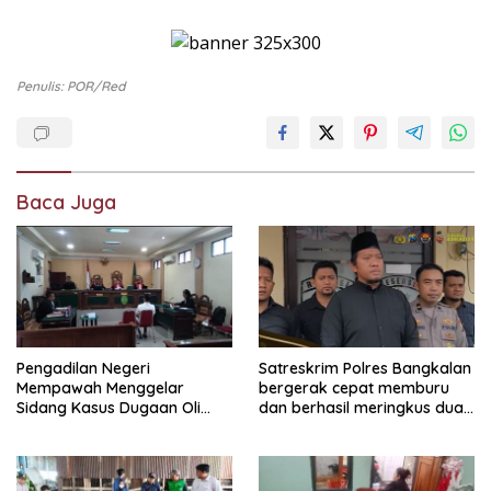
Penulis: POR/red
Baca Juga
Pengadilan Negeri
Satreskrim Polres Bangkalan
Mempawah Menggelar
bergerak cepat memburu
Sidang Kasus Dugaan Oli
dan berhasil meringkus dua
Palsu,Yang Menyeret Edy
pelaku spesialis curanmor
Mulyadi Sebagai Korban
berinisial FAW (16) warga
Penipuan Dari Jaringan
Sidoarjo dan HP (25) warga
Pemasok PT. DAB
Tulungagung.