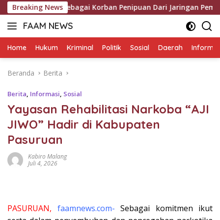
Langsung
ebagai Korban Penipuan Dari Jaringan Pemasok PT. DAB
Breaking News
ke
FAAM NEWS
konten
Mengungkap
Fakta,
Home
Hukum
Kriminal
Politik
Sosial
Daerah
Informas
Mengawal
Aspirasi
Beranda
Berita
Berita
,
Informasi
,
Sosial
Yayasan Rehabilitasi Narkoba “AJI
JIWO” Hadir di Kabupaten
Pasuruan ‎
Kabiro Malang
Juli 4, 2026
PASURUAN,
faamnews.com-
Sebagai
komitmen ikut