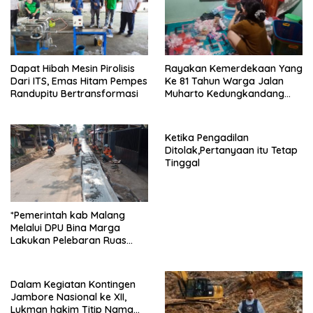
Dapat Hibah Mesin Pirolisis
Rayakan Kemerdekaan Yang
Dari ITS, Emas Hitam Pempes
Ke 81 Tahun Warga Jalan
Randupitu Bertransformasi
Muharto Kedungkandang
siapkan hadiah jalan sehat
Ketika Pengadilan
Ditolak,Pertanyaan itu Tetap
Tinggal
*Pemerintah kab Malang
Melalui DPU Bina Marga
Lakukan Pelebaran Ruas
Jalan Desa Adi Wijaya
Kepanjen
Dalam Kegiatan Kontingen
Jambore Nasional ke XII,
Lukman hakim Titip Nama