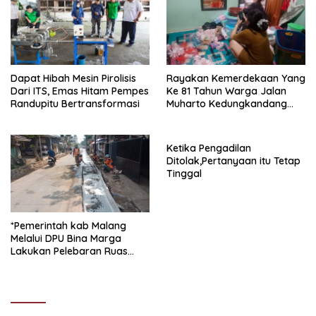
Pemasok PT. DAB
Tulungagung.
Dapat Hibah Mesin Pirolisis
Rayakan Kemerdekaan Yang
Dari ITS, Emas Hitam Pempes
Ke 81 Tahun Warga Jalan
Randupitu Bertransformasi
Muharto Kedungkandang
siapkan hadiah jalan sehat
Ketika Pengadilan
Ditolak,Pertanyaan itu Tetap
Tinggal
*Pemerintah kab Malang
Melalui DPU Bina Marga
Lakukan Pelebaran Ruas
Jalan Desa Adi Wijaya
Kepanjen