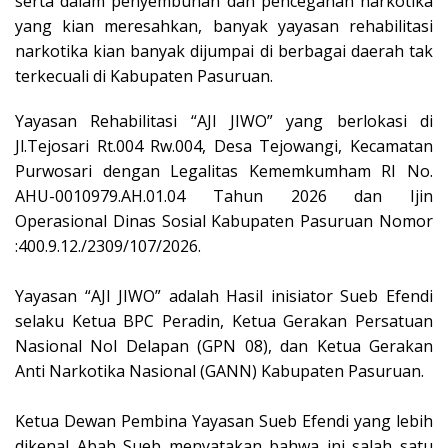
serta dalam penyembuhan dan pencegahan narkotika
yang kian meresahkan, banyak yayasan rehabilitasi
narkotika kian banyak dijumpai di berbagai daerah tak
terkecuali di Kabupaten Pasuruan.
Yayasan Rehabilitasi “AJI JIWO” yang berlokasi di
Jl.Tejosari Rt.004 Rw.004, Desa Tejowangi, Kecamatan
Purwosari dengan Legalitas Kememkumham RI No.
AHU-0010979.AH.01.04 Tahun 2026 dan Ijin
Operasional Dinas Sosial Kabupaten Pasuruan Nomor
:400.9.12./2309/107/2026.
‎Yayasan “AJI JIWO” adalah Hasil inisiator Sueb Efendi
selaku Ketua BPC Peradin, Ketua Gerakan Persatuan
Nasional Nol Delapan (GPN 08), dan Ketua Gerakan
Anti Narkotika Nasional (GANN) Kabupaten Pasuruan.
‎Ketua Dewan Pembina Yayasan Sueb Efendi yang lebih
dikenal Abah Sueb menyatakan bahwa ini salah satu