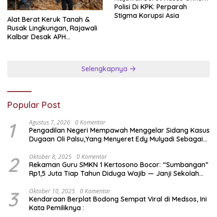
Polisi Di KPK: Perparah
Stigma Korupsi Asia
Alat Berat Keruk Tanah &
Rusak Lingkungan, Rajawali
Kalbar Desak APH
Transparan Ungkap
Jaringan PETI
Selengkapnya
Popular Post
1
Agustus 7, 2026
0 Komentar
Pengadilan Negeri Mempawah Menggelar Sidang Kasus
Dugaan Oli Palsu,Yang Menyeret Edy Mulyadi Sebagai
Korban Penipuan Dari Jaringan Pemasok PT. DAB
2
Oktober 8, 2025
0 Komentar
Rekaman Guru SMKN 1 Kertosono Bocor: “Sumbangan”
Rp1,5 Juta Tiap Tahun Diduga Wajib — Janji Sekolah
Bebas Pungli di Jatim Dipertanyakan
3
Oktober 10, 2025
0 Komentar
Kendaraan Berplat Bodong Sempat Viral di Medsos, Ini
Kata Pemiliknya :