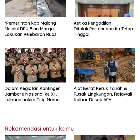
*Pemerintah kab Malang
Ketika Pengadilan
Melalui DPU Bina Marga
Ditolak,Pertanyaan itu Tetap
Lakukan Pelebaran Ruas
Tinggal
Jalan Desa Adi Wijaya
Kepanjen
Dalam Kegiatan Kontingen
Alat Berat Keruk Tanah &
Jambore Nasional ke XII,
Rusak Lingkungan, Rajawali
Lukman hakim Titip Nama
Kalbar Desak APH
Baik Bangkalan.
Transparan Ungkap
Jaringan PETI
Rekomendasi untuk kamu