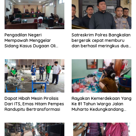
Pengadilan Negeri
Satreskrim Polres Bangkalan
Mempawah Menggelar
bergerak cepat memburu
Sidang Kasus Dugaan Oli
dan berhasil meringkus dua
Palsu,Yang Menyeret Edy
pelaku spesialis curanmor
Mulyadi Sebagai Korban
berinisial FAW (16) warga
Penipuan Dari Jaringan
Sidoarjo dan HP (25) warga
Pemasok PT. DAB
Tulungagung.
Dapat Hibah Mesin Pirolisis
Rayakan Kemerdekaan Yang
Dari ITS, Emas Hitam Pempes
Ke 81 Tahun Warga Jalan
Randupitu Bertransformasi
Muharto Kedungkandang
siapkan hadiah jalan sehat