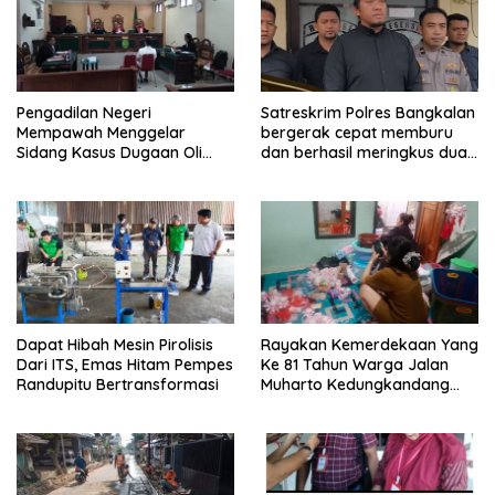
Pengadilan Negeri
Satreskrim Polres Bangkalan
Mempawah Menggelar
bergerak cepat memburu
Sidang Kasus Dugaan Oli
dan berhasil meringkus dua
Palsu,Yang Menyeret Edy
pelaku spesialis curanmor
Mulyadi Sebagai Korban
berinisial FAW (16) warga
Penipuan Dari Jaringan
Sidoarjo dan HP (25) warga
Pemasok PT. DAB
Tulungagung.
Dapat Hibah Mesin Pirolisis
Rayakan Kemerdekaan Yang
Dari ITS, Emas Hitam Pempes
Ke 81 Tahun Warga Jalan
Randupitu Bertransformasi
Muharto Kedungkandang
siapkan hadiah jalan sehat