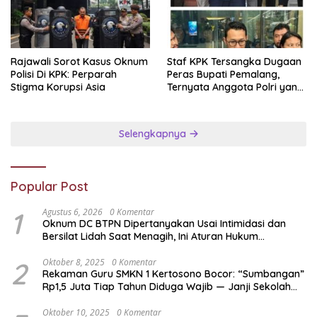
Rajawali Sorot Kasus Oknum
Staf KPK Tersangka Dugaan
Polisi Di KPK: Perparah
Peras Bupati Pemalang,
Stigma Korupsi Asia
Ternyata Anggota Polri yang
Diperbantukan
Selengkapnya
Popular Post
1
Agustus 6, 2026
0 Komentar
Oknum DC BTPN Dipertanyakan Usai Intimidasi dan
Bersilat Lidah Saat Menagih, Ini Aturan Hukum
Penagihan Hutang di Indonesia
2
Oktober 8, 2025
0 Komentar
Rekaman Guru SMKN 1 Kertosono Bocor: “Sumbangan”
Rp1,5 Juta Tiap Tahun Diduga Wajib — Janji Sekolah
Bebas Pungli di Jatim Dipertanyakan
Oktober 10, 2025
0 Komentar