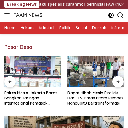
Langsung
s dua pelaku spesialis curanmor berinisial FAW (16) warga Si
Breaking News
ke
FAAM NEWS
konten
Mengungkap
Fakta,
Home
Hukum
Kriminal
Politik
Sosial
Daerah
Informas
Mengawal
Aspirasi
Pasar Desa
Polres Metro Jakarta Barat
Dapat Hibah Mesin Pirolisis
Bongkar Jaringan
Dari ITS, Emas Hitam Pempes
Internasional Pemasok
Randupitu Bertransformasi
Bahan Baku Narkoba, 7
Tersangka Ditangkap dan
Barang Bukti 1,1 ton Senilai
Rp119 Miliar Dimusnahkan