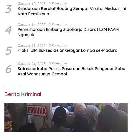
3
Oktober 10, 2025
0 Komentar
Kendaraan Berplat Bodong Sempat Viral di Medsos, Ini
Kata Pemiliknya :
4
Oktober 14, 2025
0 Komentar
Pemeliharaan Embung Sidoharjo Disorot LSM FAAM
Nganjuk
5
Oktober 21, 2025
0 Komentar
Fraksi UIM Sukses Gelar Gebyar Lomba se-Madura
6
Oktober 24, 2025
0 Komentar
Satresnarkoba Polres Pasuruan Bekuk Pengedar Sabu
Asal Wonosunyo Gempol
Berita Kriminal