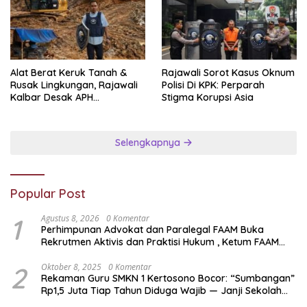
Alat Berat Keruk Tanah &
Rajawali Sorot Kasus Oknum
Rusak Lingkungan, Rajawali
Polisi Di KPK: Perparah
Kalbar Desak APH
Stigma Korupsi Asia
Transparan Ungkap
Jaringan PETI
Selengkapnya
Popular Post
1
Agustus 8, 2026
0 Komentar
Perhimpunan Advokat dan Paralegal FAAM Buka
Rekrutmen Aktivis dan Praktisi Hukum , Ketum FAAM
Bung Taufik : Gratis…
2
Oktober 8, 2025
0 Komentar
Rekaman Guru SMKN 1 Kertosono Bocor: “Sumbangan”
Rp1,5 Juta Tiap Tahun Diduga Wajib — Janji Sekolah
Bebas Pungli di Jatim Dipertanyakan