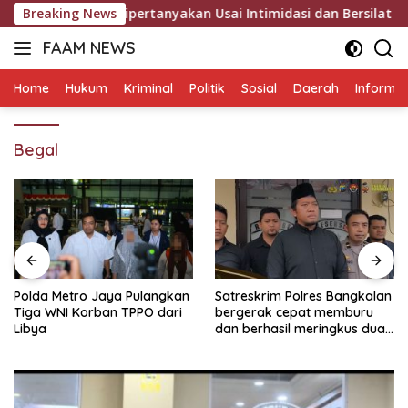
Langsung
DC BTPN Dipertanyakan Usai Intimidasi dan Bersilat Lidah Saa
Breaking News
ke
FAAM NEWS
konten
Mengungkap
Fakta,
Home
Hukum
Kriminal
Politik
Sosial
Daerah
Informas
Mengawal
Aspirasi
Begal
Polda Metro Jaya Pulangkan
Satreskrim Polres Bangkalan
Tiga WNI Korban TPPO dari
bergerak cepat memburu
Libya
dan berhasil meringkus dua
pelaku spesialis curanmor
berinisial FAW (16) warga
Sidoarjo dan HP (25) warga
Tulungagung.