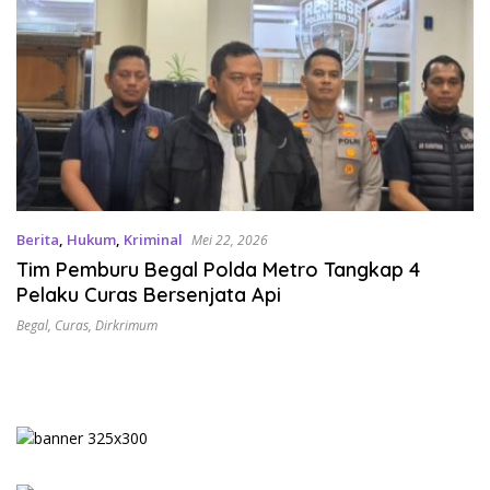
Berita
,
Hukum
,
Kriminal
Mei 22, 2026
Tim Pemburu Begal Polda Metro Tangkap 4
Pelaku Curas Bersenjata Api
Begal
,
Curas
,
Dirkrimum