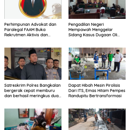
Perhimpunan Advokat dan
Pengadilan Negeri
Paralegal FAAM Buka
Mempawah Menggelar
Rekrutmen Aktivis dan
Sidang Kasus Dugaan Oli
Praktisi Hukum , Ketum FAAM
Palsu,Yang Menyeret Edy
Bung Taufik : Gratis…
Mulyadi Sebagai Korban
Penipuan Dari Jaringan
Pemasok PT. DAB
Satreskrim Polres Bangkalan
Dapat Hibah Mesin Pirolisis
bergerak cepat memburu
Dari ITS, Emas Hitam Pempes
dan berhasil meringkus dua
Randupitu Bertransformasi
pelaku spesialis curanmor
berinisial FAW (16) warga
Sidoarjo dan HP (25) warga
Tulungagung.