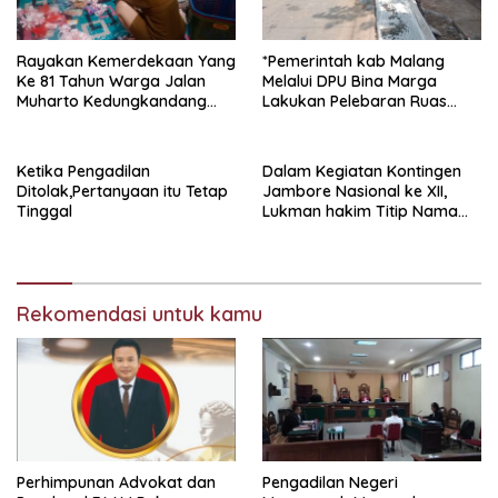
Rayakan Kemerdekaan Yang
*Pemerintah kab Malang
Ke 81 Tahun Warga Jalan
Melalui DPU Bina Marga
Muharto Kedungkandang
Lakukan Pelebaran Ruas
siapkan hadiah jalan sehat
Jalan Desa Adi Wijaya
Kepanjen
Ketika Pengadilan
Dalam Kegiatan Kontingen
Ditolak,Pertanyaan itu Tetap
Jambore Nasional ke XII,
Tinggal
Lukman hakim Titip Nama
Baik Bangkalan.
Rekomendasi untuk kamu
Perhimpunan Advokat dan
Pengadilan Negeri