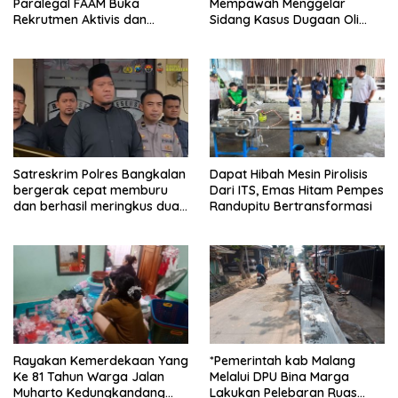
Paralegal FAAM Buka
Mempawah Menggelar
Rekrutmen Aktivis dan
Sidang Kasus Dugaan Oli
Praktisi Hukum , Ketum FAAM
Palsu,Yang Menyeret Edy
Bung Taufik : Gratis…
Mulyadi Sebagai Korban
Penipuan Dari Jaringan
Pemasok PT. DAB
Satreskrim Polres Bangkalan
Dapat Hibah Mesin Pirolisis
bergerak cepat memburu
Dari ITS, Emas Hitam Pempes
dan berhasil meringkus dua
Randupitu Bertransformasi
pelaku spesialis curanmor
berinisial FAW (16) warga
Sidoarjo dan HP (25) warga
Tulungagung.
Rayakan Kemerdekaan Yang
*Pemerintah kab Malang
Ke 81 Tahun Warga Jalan
Melalui DPU Bina Marga
Muharto Kedungkandang
Lakukan Pelebaran Ruas