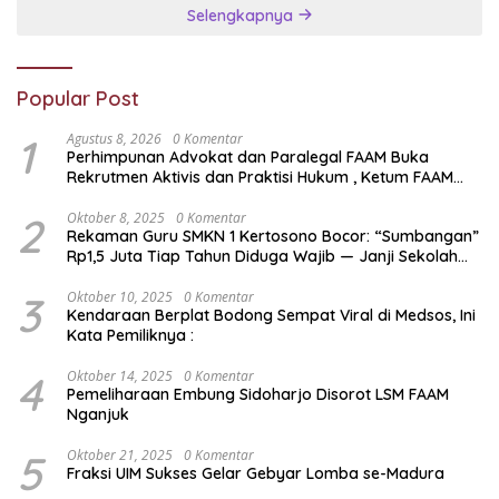
Selengkapnya
Popular Post
1
Agustus 8, 2026
0 Komentar
Perhimpunan Advokat dan Paralegal FAAM Buka
Rekrutmen Aktivis dan Praktisi Hukum , Ketum FAAM
Bung Taufik : Gratis…
2
Oktober 8, 2025
0 Komentar
Rekaman Guru SMKN 1 Kertosono Bocor: “Sumbangan”
Rp1,5 Juta Tiap Tahun Diduga Wajib — Janji Sekolah
Bebas Pungli di Jatim Dipertanyakan
3
Oktober 10, 2025
0 Komentar
Kendaraan Berplat Bodong Sempat Viral di Medsos, Ini
Kata Pemiliknya :
4
Oktober 14, 2025
0 Komentar
Pemeliharaan Embung Sidoharjo Disorot LSM FAAM
Nganjuk
5
Oktober 21, 2025
0 Komentar
Fraksi UIM Sukses Gelar Gebyar Lomba se-Madura