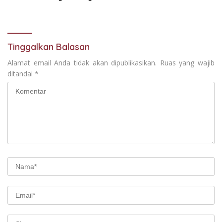
siapkan hadiah jalan sehat
Jalan Desa Adi Wijaya
Kepanjen
Tinggalkan Balasan
Alamat email Anda tidak akan dipublikasikan.
Ruas yang wajib
ditandai
*