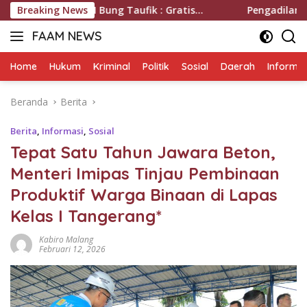
Langsung
ung Taufik : Gratis…
Breaking News
Pengadilan Negeri Mempawah Men
ke
FAAM NEWS
konten
Mengungkap
Fakta,
Home
Hukum
Kriminal
Politik
Sosial
Daerah
Informas
Mengawal
Aspirasi
Beranda
Berita
Berita
,
Informasi
,
Sosial
Tepat Satu Tahun Jawara Beton,
Menteri Imipas Tinjau Pembinaan
Produktif Warga Binaan di Lapas
Kelas I Tangerang*
Kabiro Malang
Februari 12, 2026