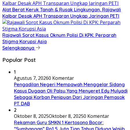
Alat Berat Keruk Tanah & Rusak Lingkungan, Rajawali
Kalbar Desak APH Transparan Ungkap Jaringan PETI
Rajawali Sorot Kasus Oknum Polisi Di KPK: Perparah
Stigma Korupsi Asia
Selengkapnya
Popular Post
1
Agustus 7, 2026
0 Komentar
Pengadilan Negeri Mempawah Menggelar Sidang
Kasus Dugaan Oli Palsu,Yang Menyeret Edy Mulyadi
Sebagai Korban Penipuan Dari Jaringan Pemasok
PT. DAB
2
Oktober 8, 2025
Oktober 8, 2025
0 Komentar
Rekaman Guru SMKN 1 Kertosono Bocor:
“Sumbangan” Rp1,5 Juta Tiap Tahun Diduga Wajib