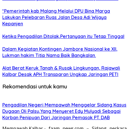
*Pemerintah kab Malang Melalui DPU Bina Marga
Lakukan Pelebaran Ruas Jalan Desa Adi Wijaya
Kepanjen
Ketika Pengadilan Ditolak,Pertanyaan itu Tetap Tinggal
Dalam Kegiatan Kontingen Jambore Nasional ke XII,
Lukman hakim Titip Nama Baik Bangkalan.
Alat Berat Keruk Tanah & Rusak Lingkungan, Rajawali
Kalbar Desak APH Transparan Ungkap Jaringan PETI
Rekomendasi untuk kamu
Pengadilan Negeri Mempawah Menggelar Sidang Kasus
Dugaan Oli Palsu,Yang Menyeret Edy Mulyadi Sebagai
Korban Penipuan Dari Jaringan Pemasok PT. DAB
Mempawah,Kalbar,- faam news.com – Sidang perkara