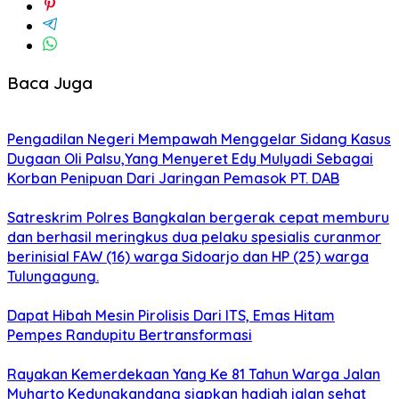
Baca Juga
Pengadilan Negeri Mempawah Menggelar Sidang Kasus
Dugaan Oli Palsu,Yang Menyeret Edy Mulyadi Sebagai
Korban Penipuan Dari Jaringan Pemasok PT. DAB
Satreskrim Polres Bangkalan bergerak cepat memburu
dan berhasil meringkus dua pelaku spesialis curanmor
berinisial FAW (16) warga Sidoarjo dan HP (25) warga
Tulungagung.
Dapat Hibah Mesin Pirolisis Dari ITS, Emas Hitam
Pempes Randupitu Bertransformasi
Rayakan Kemerdekaan Yang Ke 81 Tahun Warga Jalan
Muharto Kedungkandang siapkan hadiah jalan sehat