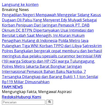
Langsung ke konten
Breaking News
Pengadilan Negeri Mempawah Menggelar Sidang Kasus
Dugaan Oli Palsu,Yang Menyeret Edy Mulyadi Sebagai
Korban Penipuan Dari Jaringan Pemasok PT. DAB
Oknum DC BTPN Dipertanyakan Usai Intimidasi dan
Bersilat Lidah Saat Menagih, Ini Aturan Hukum
Penagihan Hutang di Indonesia
Polda Metro Jaya
Pulangkan Tiga WNI Korban TPPO dari Libya
Satreskrim
Polres Bangkalan bergerak cepat memburu dan berhasil
meringkus dua pelaku spesialis curanmor berinisial FAW
(16) warga Sidoarjo dan HP (25) warga Tulungagung.
Polres Metro Jakarta Barat Bongkar Jaringan
Internasional Pemasok Bahan Baku Narkoba, 7
Tersangka Ditangkap dan Barang Bukti 1,1 ton Senilai
Rp119 Miliar Dimusnahkan
FAAM NEWS
Mengungkap Fakta, Mengawal Aspirasi
Redaksi
Hubungi Kami