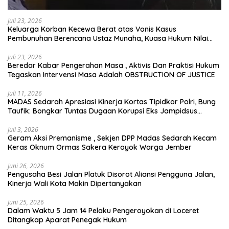
Juli 23, 2026
Keluarga Korban Kecewa Berat atas Vonis Kasus
Pembunuhan Berencana Ustaz Munaha, Kuasa Hukum Nilai
Jauh dari Rasa Keadilan
Juli 23, 2026
Beredar Kabar Pengerahan Masa , Aktivis Dan Praktisi Hukum
Tegaskan Intervensi Masa Adalah OBSTRUCTION OF JUSTICE
Juli 11, 2026
MADAS Sedarah Apresiasi Kinerja Kortas Tipidkor Polri, Bung
Taufik: Bongkar Tuntas Dugaan Korupsi Eks Jampidsus
Hingga ke Akar-akarnya
Juli 3, 2026
Geram Aksi Premanisme , Sekjen DPP Madas Sedarah Kecam
Keras Oknum Ormas Sakera Keroyok Warga Jember
Juni 26, 2026
Pengusaha Besi Jalan Platuk Disorot Aliansi Pengguna Jalan,
Kinerja Wali Kota Makin Dipertanyakan
Juni 25, 2026
Dalam Waktu 5 Jam 14 Pelaku Pengeroyokan di Loceret
Ditangkap Aparat Penegak Hukum