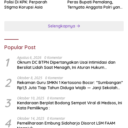
Polisi Di KPK: Perparah
Peras Bupati Pemalang,
Stigma Korupsi Asia
Ternyata Anggota Polri yang
Diperbantukan
Selengkapnya
Popular Post
1
Agustus 6, 2026
0 Komentar
Oknum DC BTPN Dipertanyakan Usai Intimidasi dan
Bersilat Lidah Saat Menagih, Ini Aturan Hukum
Penagihan Hutang di Indonesia
2
Oktober 8, 2025
0 Komentar
Rekaman Guru SMKN 1 Kertosono Bocor: “Sumbangan”
Rp1,5 Juta Tiap Tahun Diduga Wajib — Janji Sekolah
Bebas Pungli di Jatim Dipertanyakan
3
Oktober 10, 2025
0 Komentar
Kendaraan Berplat Bodong Sempat Viral di Medsos, Ini
Kata Pemiliknya :
4
Oktober 14, 2025
0 Komentar
Pemeliharaan Embung Sidoharjo Disorot LSM FAAM