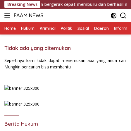
Langsung
lres Bangkalan bergerak cepat memburu dan berhasil meringkus 
Breaking News
ke
FAAM NEWS
konten
Mengungkap
Fakta,
Home
Hukum
Kriminal
Politik
Sosial
Daerah
Informas
Mengawal
Aspirasi
Tidak ada yang ditemukan
Sepertinya kami tidak dapat menemukan apa yang anda cari.
Mungkin pencarian bisa membantu.
Berita Hukum