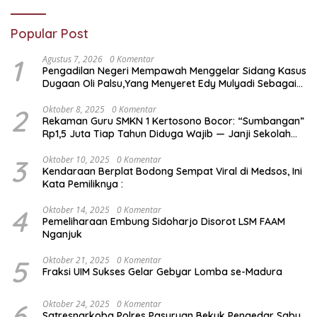
Popular Post
1
Agustus 7, 2026
0 Komentar
Pengadilan Negeri Mempawah Menggelar Sidang Kasus
Dugaan Oli Palsu,Yang Menyeret Edy Mulyadi Sebagai
Korban Penipuan Dari Jaringan Pemasok PT. DAB
2
Oktober 8, 2025
0 Komentar
Rekaman Guru SMKN 1 Kertosono Bocor: “Sumbangan”
Rp1,5 Juta Tiap Tahun Diduga Wajib — Janji Sekolah
Bebas Pungli di Jatim Dipertanyakan
3
Oktober 10, 2025
0 Komentar
Kendaraan Berplat Bodong Sempat Viral di Medsos, Ini
Kata Pemiliknya :
4
Oktober 14, 2025
0 Komentar
Pemeliharaan Embung Sidoharjo Disorot LSM FAAM
Nganjuk
5
Oktober 21, 2025
0 Komentar
Fraksi UIM Sukses Gelar Gebyar Lomba se-Madura
6
Oktober 24, 2025
0 Komentar
Satresnarkoba Polres Pasuruan Bekuk Pengedar Sabu