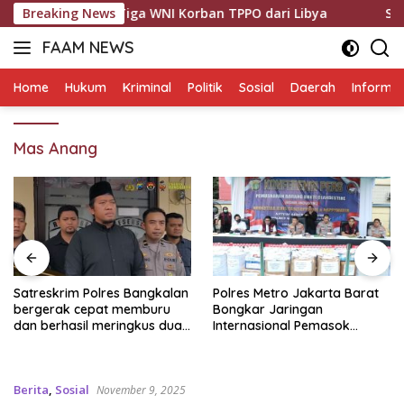
Langsung
 Pulangkan Tiga WNI Korban TPPO dari Libya
Breaking News
Satreskrim
ke
FAAM NEWS
konten
Mengungkap
Fakta,
Home
Hukum
Kriminal
Politik
Sosial
Daerah
Informas
Mengawal
Aspirasi
Mas Anang
Satreskrim Polres Bangkalan
Polres Metro Jakarta Barat
bergerak cepat memburu
Bongkar Jaringan
dan berhasil meringkus dua
Internasional Pemasok
pelaku spesialis curanmor
Bahan Baku Narkoba, 7
berinisial FAW (16) warga
Tersangka Ditangkap dan
Sidoarjo dan HP (25) warga
Barang Bukti 1,1 ton Senilai
Berita
,
Sosial
November 9, 2025
Tulungagung.
Rp119 Miliar Dimusnahkan