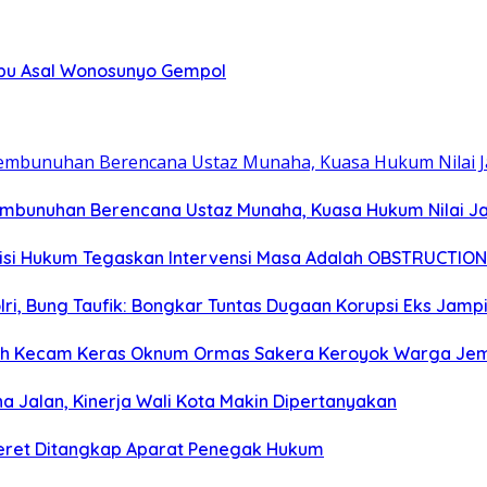
abu Asal Wonosunyo Gempol
embunuhan Berencana Ustaz Munaha, Kuasa Hukum Nilai Ja
tisi Hukum Tegaskan Intervensi Masa Adalah OBSTRUCTION
olri, Bung Taufik: Bongkar Tuntas Dugaan Korupsi Eks Jam
rah Kecam Keras Oknum Ormas Sakera Keroyok Warga Je
na Jalan, Kinerja Wali Kota Makin Dipertanyakan
ceret Ditangkap Aparat Penegak Hukum