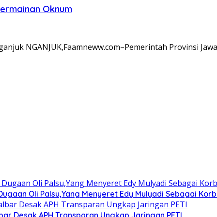
 Permainan Oknum
anjuk NGANJUK,Faamneww.com–Pemerintah Provinsi Jawa T
gaan Oli Palsu,Yang Menyeret Edy Mulyadi Sebagai Korba
albar Desak APH Transparan Ungkap Jaringan PETI