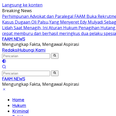
Langsung ke konten
Breaking News
Perhimpunan Advokat dan Paralegal FAAM Buka Rekrutmen 
Kasus Dugaan Oli Palsu,Yang Menyeret Edy Mulyadi Seba
Lidah Saat Menagih, Ini Aturan Hukum Penagihan Hutang 
cepat memburu dan berhasil meringkus dua pelaku spesial
FAAM NEWS
Mengungkap Fakta, Mengawal Aspirasi
Redaksi
Hubungi Kami
FAAM NEWS
Mengungkap Fakta, Mengawal Aspirasi
Home
Hukum
Kriminal