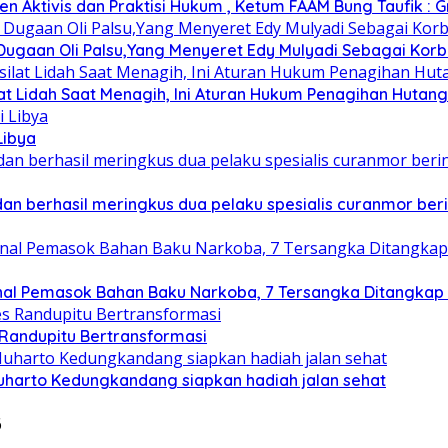
Aktivis dan Praktisi Hukum , Ketum FAAM Bung Taufik : G
gaan Oli Palsu,Yang Menyeret Edy Mulyadi Sebagai Korba
t Lidah Saat Menagih, Ini Aturan Hukum Penagihan Hutang 
Libya
 berhasil meringkus dua pelaku spesialis curanmor berin
nal Pemasok Bahan Baku Narkoba, 7 Tersangka Ditangkap da
 Randupitu Bertransformasi
harto Kedungkandang siapkan hadiah jalan sehat
6