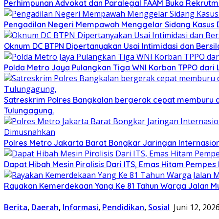
Perhimpunan Advokat dan Paralegal FAAM Buka Rekrutmen 
Pengadilan Negeri Mempawah Menggelar Sidang Kasus Du
Oknum DC BTPN Dipertanyakan Usai Intimidasi dan Bersila
Polda Metro Jaya Pulangkan Tiga WNI Korban TPPO dari 
Satreskrim Polres Bangkalan bergerak cepat memburu dan
Tulungagung.
Polres Metro Jakarta Barat Bongkar Jaringan Internasio
Dapat Hibah Mesin Pirolisis Dari ITS, Emas Hitam Pempes
Rayakan Kemerdekaan Yang Ke 81 Tahun Warga Jalan Mu
Berita
,
Daerah
,
Informasi
,
Pendidikan
,
Sosial
Juni 12, 202