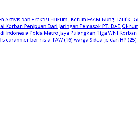
Aktivis dan Praktisi Hukum , Ketum FAAM Bung Taufik : G
gai Korban Penipuan Dari Jaringan Pemasok PT. DAB
Oknum 
di Indonesia
Polda Metro Jaya Pulangkan Tiga WNI Korban 
is curanmor berinisial FAW (16) warga Sidoarjo dan HP (25