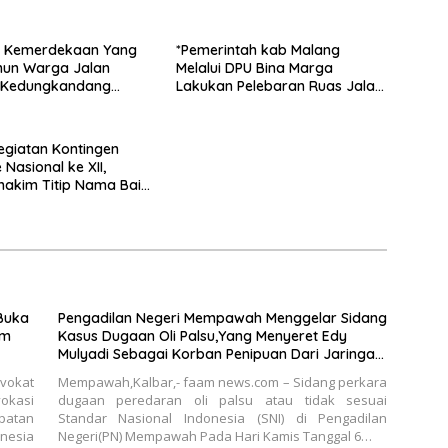
 Edy Mulyadi Sebagai
spesialis curanmor berinisial
enipuan Dari Jaringan
FAW (16) warga Sidoarjo dan
 PT. DAB
HP (25) warga Tulungagung.
 Kemerdekaan Yang
*Pemerintah kab Malang
hun Warga Jalan
Melalui DPU Bina Marga
 Kedungkandang
Lakukan Pelebaran Ruas Jalan
hadiah jalan sehat
Desa Adi Wijaya Kepanjen
giatan Kontingen
Nasional ke XII,
akim Titip Nama Baik
n.
Pengadilan Negeri Mempawah Menggelar Sidang
um
Kasus Dugaan Oli Palsu,Yang Menyeret Edy
Mulyadi Sebagai Korban Penipuan Dari Jaringan
Pemasok PT. DAB
vokat
Mempawah,Kalbar,- faam news.com – Sidang perkara
okasi
dugaan peredaran oli palsu atau tidak sesuai
patan
Standar Nasional Indonesia (SNI) di Pengadilan
onesia
Negeri(PN) Mempawah Pada Hari Kamis Tanggal 6…