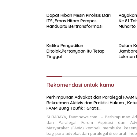
Hukum , Ketum FAAM Bung
Menyeret
Taufik : Gratis…
Korban P
Pemasok
Dapat Hibah Mesin Pirolisis Dari
Rayakan
ITS, Emas Hitam Pempes
Ke 81 Ta
Randupitu Bertransformasi
Muharto
siapkan 
Ketika Pengadilan
Dalam Ke
Ditolak,Pertanyaan itu Tetap
Jambore 
Tinggal
Lukman h
Bangkala
Rekomendasi untuk kamu
Perhimpunan Advokat dan Paralegal FAAM Buka
Rekrutmen Aktivis dan Praktisi Hukum , Ket
FAAM Bung Taufik : Gratis…
SURABAYA, faamnews.com – Perhimpunan Ad
dan Paralegal Forum Aspirasi dan Adv
Masyarakat (FAAM) kembali membuka kesem
bagi para advokat dan paralegal di seluruh Ind