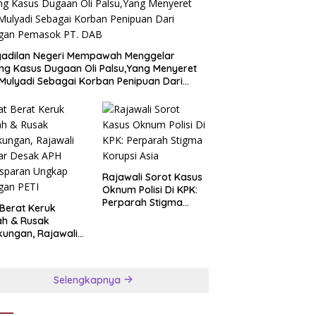
gadilan Negeri Mempawah Menggelar
ng Kasus Dugaan Oli Palsu,Yang Menyeret
Mulyadi Sebagai Korban Penipuan Dari
ngan Pemasok PT. DAB
Rajawali Sorot Kasus
Oknum Polisi Di KPK:
Perparah Stigma
 Berat Keruk
Korupsi Asia
ah & Rusak
kungan, Rajawali
ar Desak APH
nsparan Ungkap
ngan PETI
Selengkapnya