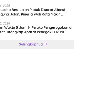
Keroyok Warga Jember
26, 2026
usaha Besi Jalan Platuk Disorot Aliansi
guna Jalan, Kinerja Wali Kota Makin
ertanyakan
25, 2026
m Waktu 5 Jam 14 Pelaku Pengeroyokan di
ret Ditangkap Aparat Penegak Hukum
Selengkapnya