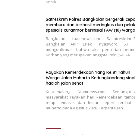
untuk…
Satreskrim Polres Bangkalan bergerak cepa
memburu dan berhasil meringkus dua pela
spesialis curanmor berinisial FAW (16) warg
Sidoarjo dan HP (25) warga Tulungagung.
Bangkalan – faamnews.com – Sasatreskrim P
Bangkalan AKP Eriek Triyasworo, S.H., 
mengonfirmasi bahwa aksi pencurian bermu
Korban yang merupakan anggota Polri (SA, 24…
Rayakan Kemerdekaan Yang Ke 81 Tahun
Warga Jalan Muharto Kedungkandang siap
hadiah jalan sehat
Kota malang – faamnews.com – Semangat 
masyarakat rayakan hari kemerdekaan tamp
tetap semarak dan lestari seperti terlihat 
muharto pada Agustus 2026. Terpantauan…