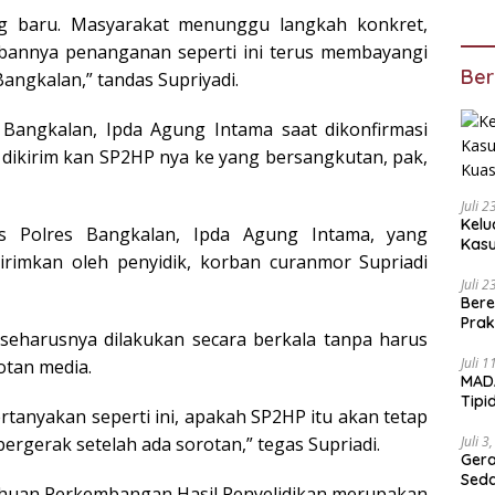
ang baru. Masyarakat menunggu langkah konkret,
mbannya penanganan seperti ini terus membayangi
Ber
angkalan,” tandas Supriyadi.
 Bangkalan, Ipda Agung Intama saat dikonfirmasi
dikirim kan SP2HP nya ke yang bersangkutan, pak,
Juli 
Kelu
 Polres Bangkalan, Ipda Agung Intama, yang
Kas
rimkan oleh penyidik, korban curanmor Supriadi
Kuas
Juli 
Bere
Prak
seharusnya dilakukan secara berkala tanpa harus
Ada
Juli 
otan media.
MADA
Tipi
pertanyakan seperti ini, apakah SP2HP itu akan tetap
Duga
aka
Juli 3
bergerak setelah ada sorotan,” tegas Supriadi.
Geram A
Sed
tahuan Perkembangan Hasil Penyelidikan merupakan