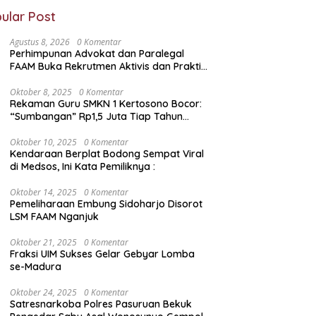
ular Post
Agustus 8, 2026
0 Komentar
Perhimpunan Advokat dan Paralegal
FAAM Buka Rekrutmen Aktivis dan Praktisi
Hukum , Ketum FAAM Bung Taufik :
Gratis…
Oktober 8, 2025
0 Komentar
Rekaman Guru SMKN 1 Kertosono Bocor:
“Sumbangan” Rp1,5 Juta Tiap Tahun
Diduga Wajib — Janji Sekolah Bebas
Pungli di Jatim Dipertanyakan
Oktober 10, 2025
0 Komentar
Kendaraan Berplat Bodong Sempat Viral
di Medsos, Ini Kata Pemiliknya :
Oktober 14, 2025
0 Komentar
Pemeliharaan Embung Sidoharjo Disorot
LSM FAAM Nganjuk
Oktober 21, 2025
0 Komentar
Fraksi UIM Sukses Gelar Gebyar Lomba
se-Madura
Oktober 24, 2025
0 Komentar
Satresnarkoba Polres Pasuruan Bekuk