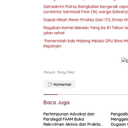
Satreskrim Polres Bangkalan bergerak cepa
curanmor berinisial FAW (16) warga Sidoarj
Dapat Hibah Mesin Pirolisis Dari ITS, Emas
Rayakan Kemerdekaan Yang Ke 81 Tahun W
jalan sehat
*Pemerintah kab Malang Melalui DPU Bina M
Kepanjen
Penulis: Tomy/red
Komentar
Baca Juga
Perhimpunan Advokat dan
Pengadi
Paralegal FAAM Buka
Menggela
Rekrutmen Aktivis dan Praktisi
Dugaan O