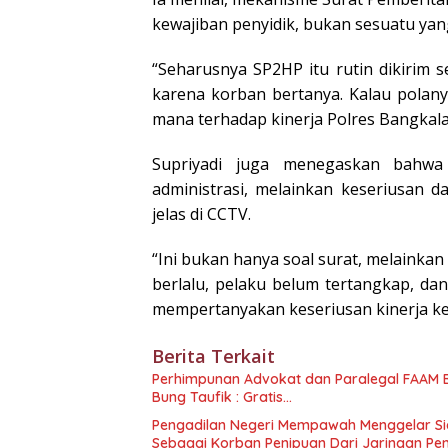
kewajiban penyidik, bukan sesuatu yang
“Seharusnya SP2HP itu rutin dikirim 
karena korban bertanya. Kalau polanya
mana terhadap kinerja Polres Bangkala
Supriyadi juga menegaskan bahw
administrasi, melainkan keseriusan
jelas di CCTV.
“Ini bukan hanya soal surat, melainka
berlalu, pelaku belum tertangkap, da
mempertanyakan keseriusan kinerja ke
Berita Terkait
Perhimpunan Advokat dan Paralegal FAAM Buka Rekrutmen Aktivis dan Praktisi Hukum , Ketum FAAM
Bung Taufik : Gratis…
Pengadilan Negeri Mempawah Menggelar Sid
Sebagai Korban Penipuan Dari Jaringan Pe