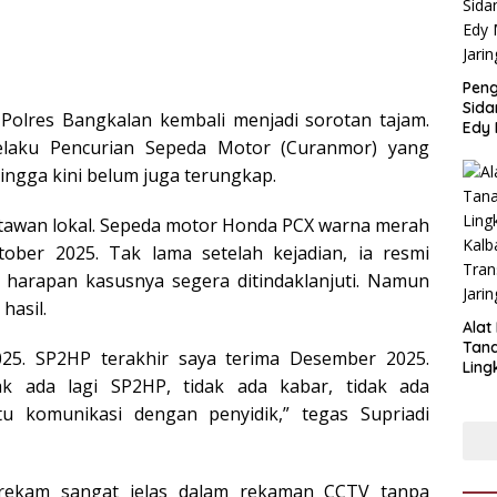
Pen
Sida
Polres Bangkalan kembali menjadi sorotan tajam.
Edy 
elaku Pencurian Sepeda Motor (Curanmor) yang
Jari
ingga kini belum juga terungkap.
artawan lokal. Sepeda motor Honda PCX warna merah
ober 2025. Tak lama setelah kejadian, ia resmi
harapan kasusnya segera ditindaklanjuti. Namun
hasil.
Alat
Tan
25. SP2HP terakhir saya terima Desember 2025.
Ling
dak ada lagi SP2HP, tidak ada kabar, tidak ada
Kalb
Tra
u komunikasi dengan penyidik,” tegas Supriadi
Jari
terekam sangat jelas dalam rekaman CCTV tanpa