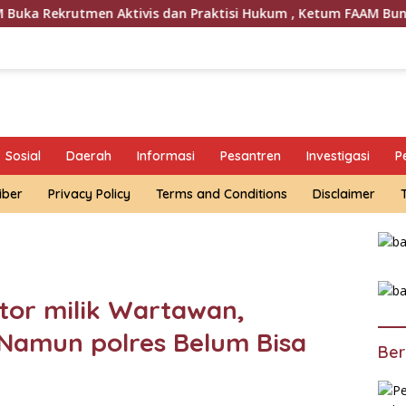
ivis dan Praktisi Hukum , Ketum FAAM Bung Taufik : Gratis…
Sosial
Daerah
Informasi
Pesantren
Investigasi
P
iber
Privacy Policy
Terms and Conditions
Disclaimer
tor milik Wartawan,
Namun polres Belum Bisa
Ber