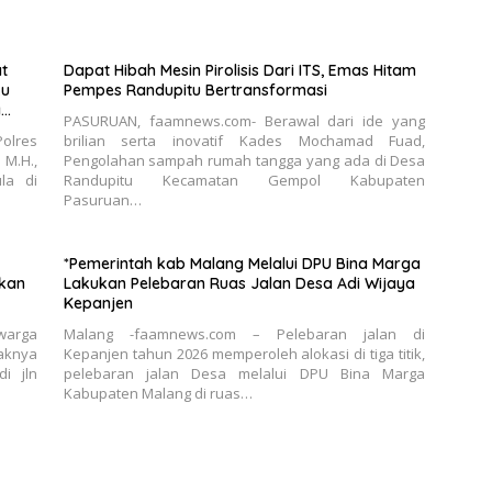
t
Dapat Hibah Mesin Pirolisis Dari ITS, Emas Hitam
ku
Pempes Randupitu Bertransformasi
a
PASURUAN, faamnews.com- Berawal dari ide yang
olres
brilian serta inovatif Kades Mochamad Fuad,
M.H.,
Pengolahan sampah rumah tangga yang ada di Desa
la di
Randupitu Kecamatan Gempol Kabupaten
Pasuruan…
*Pemerintah kab Malang Melalui DPU Bina Marga
kan
Lakukan Pelebaran Ruas Jalan Desa Adi Wijaya
Kepanjen
warga
Malang -faamnews.com – Pelebaran jalan di
aknya
Kepanjen tahun 2026 memperoleh alokasi di tiga titik,
di jln
pelebaran jalan Desa melalui DPU Bina Marga
Kabupaten Malang di ruas…