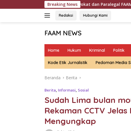
Langsung
Perhimpunan Advokat dan Paralegal FAAM Buka Rekrutmen Akt
Breaking News
ke
konten
Redaksi
Hubungi Kami
FAAM NEWS
Mengungkap
Fakta,
Home
Hukum
Kriminal
Politik
Mengawal
Aspirasi
Kode Etik Jurnalistik
Pedoman Media S
Beranda
Berita
Berita
,
Informasi
,
Sosial
Sudah Lima bulan mo
Rekaman CCTV Jelas 
Mengungkap