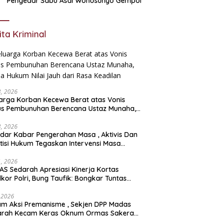
Pengedar Sabu Asal Wonosunyo Gempol
ita Kriminal
23, 2026
arga Korban Kecewa Berat atas Vonis
us Pembunuhan Berencana Ustaz Munaha,
a Hukum Nilai Jauh dari Rasa Keadilan
23, 2026
dar Kabar Pengerahan Masa , Aktivis Dan
tisi Hukum Tegaskan Intervensi Masa
lah OBSTRUCTION OF JUSTICE
11, 2026
S Sedarah Apresiasi Kinerja Kortas
dkor Polri, Bung Taufik: Bongkar Tuntas
an Korupsi Eks Jampidsus Hingga ke Akar-
rnya
, 2026
ksi Premanisme , Sekjen DPP Madas
arah Kecam Keras Oknum Ormas Sakera