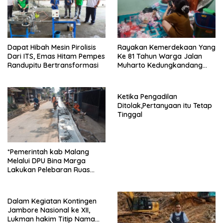
Dapat Hibah Mesin Pirolisis
Rayakan Kemerdekaan Yang
Dari ITS, Emas Hitam Pempes
Ke 81 Tahun Warga Jalan
Randupitu Bertransformasi
Muharto Kedungkandang
siapkan hadiah jalan sehat
Ketika Pengadilan
Ditolak,Pertanyaan itu Tetap
Tinggal
*Pemerintah kab Malang
Melalui DPU Bina Marga
Lakukan Pelebaran Ruas
Jalan Desa Adi Wijaya
Kepanjen
Dalam Kegiatan Kontingen
Jambore Nasional ke XII,
Lukman hakim Titip Nama