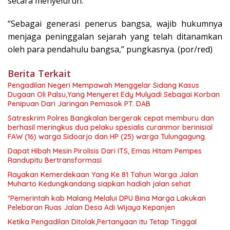
secara menyeluruh.
“Sebagai generasi penerus bangsa, wajib hukumnya
menjaga peninggalan sejarah yang telah ditanamkan
oleh para pendahulu bangsa,” pungkasnya. (por/red)
Berita Terkait
Pengadilan Negeri Mempawah Menggelar Sidang Kasus
Dugaan Oli Palsu,Yang Menyeret Edy Mulyadi Sebagai Korban
Penipuan Dari Jaringan Pemasok PT. DAB
Satreskrim Polres Bangkalan bergerak cepat memburu dan
berhasil meringkus dua pelaku spesialis curanmor berinisial
FAW (16) warga Sidoarjo dan HP (25) warga Tulungagung.
Dapat Hibah Mesin Pirolisis Dari ITS, Emas Hitam Pempes
Randupitu Bertransformasi
Rayakan Kemerdekaan Yang Ke 81 Tahun Warga Jalan
Muharto Kedungkandang siapkan hadiah jalan sehat
*Pemerintah kab Malang Melalui DPU Bina Marga Lakukan
Pelebaran Ruas Jalan Desa Adi Wijaya Kepanjen
Ketika Pengadilan Ditolak,Pertanyaan itu Tetap Tinggal