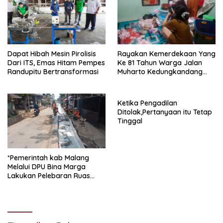
Pemasok PT. DAB
Tulungagung.
Dapat Hibah Mesin Pirolisis
Rayakan Kemerdekaan Yang
Dari ITS, Emas Hitam Pempes
Ke 81 Tahun Warga Jalan
Randupitu Bertransformasi
Muharto Kedungkandang
siapkan hadiah jalan sehat
Ketika Pengadilan
Ditolak,Pertanyaan itu Tetap
Tinggal
*Pemerintah kab Malang
Melalui DPU Bina Marga
Lakukan Pelebaran Ruas
Jalan Desa Adi Wijaya
Kepanjen