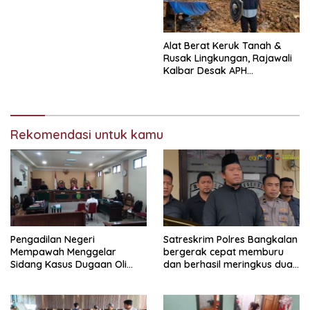
Baik Bangkalan.
Alat Berat Keruk Tanah &
Rusak Lingkungan, Rajawali
Kalbar Desak APH
Transparan Ungkap
Jaringan PETI
Rekomendasi untuk kamu
Pengadilan Negeri
Satreskrim Polres Bangkalan
Mempawah Menggelar
bergerak cepat memburu
Sidang Kasus Dugaan Oli
dan berhasil meringkus dua
Palsu,Yang Menyeret Edy
pelaku spesialis curanmor
Mulyadi Sebagai Korban
berinisial FAW (16) warga
Penipuan Dari Jaringan
Sidoarjo dan HP (25) warga