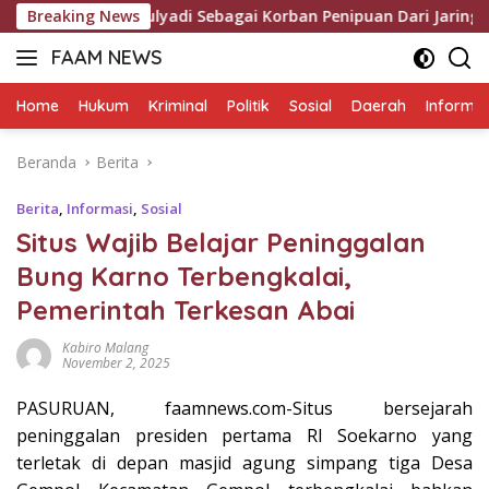
Langsung
ulyadi Sebagai Korban Penipuan Dari Jaringan Pemasok PT. DA
Breaking News
ke
FAAM NEWS
konten
Mengungkap
Fakta,
Home
Hukum
Kriminal
Politik
Sosial
Daerah
Informas
Mengawal
Aspirasi
Beranda
Berita
Berita
,
Informasi
,
Sosial
Situs Wajib Belajar Peninggalan
Bung Karno Terbengkalai,
Pemerintah Terkesan Abai
Kabiro Malang
November 2, 2025
PASURUAN, faamnews.com-Situs bersejarah
peninggalan presiden pertama RI Soekarno yang
terletak di depan masjid agung simpang tiga Desa