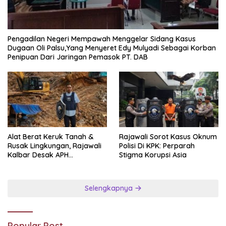
Pengadilan Negeri Mempawah Menggelar Sidang Kasus
Dugaan Oli Palsu,Yang Menyeret Edy Mulyadi Sebagai Korban
Penipuan Dari Jaringan Pemasok PT. DAB
Alat Berat Keruk Tanah &
Rajawali Sorot Kasus Oknum
Rusak Lingkungan, Rajawali
Polisi Di KPK: Perparah
Kalbar Desak APH
Stigma Korupsi Asia
Transparan Ungkap
Jaringan PETI
Selengkapnya
Popular Post