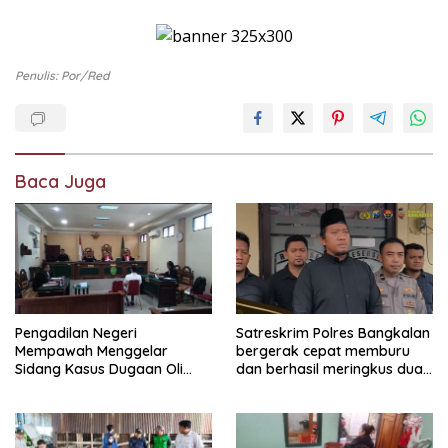
Penulis: Por/red
Baca Juga
Pengadilan Negeri
Satreskrim Polres Bangkalan
Mempawah Menggelar
bergerak cepat memburu
Sidang Kasus Dugaan Oli
dan berhasil meringkus dua
Palsu,Yang Menyeret Edy
pelaku spesialis curanmor
Mulyadi Sebagai Korban
berinisial FAW (16) warga
Penipuan Dari Jaringan
Sidoarjo dan HP (25) warga
Pemasok PT. DAB
Tulungagung.