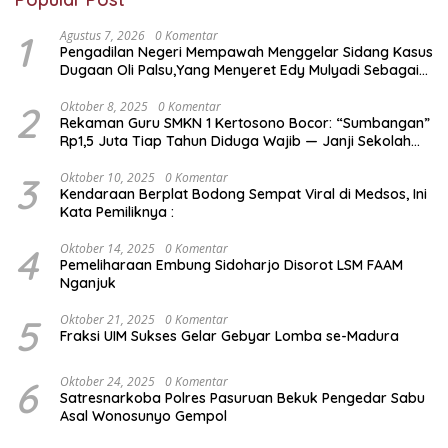
1
Agustus 7, 2026
0 Komentar
Pengadilan Negeri Mempawah Menggelar Sidang Kasus
Dugaan Oli Palsu,Yang Menyeret Edy Mulyadi Sebagai
Korban Penipuan Dari Jaringan Pemasok PT. DAB
2
Oktober 8, 2025
0 Komentar
Rekaman Guru SMKN 1 Kertosono Bocor: “Sumbangan”
Rp1,5 Juta Tiap Tahun Diduga Wajib — Janji Sekolah
Bebas Pungli di Jatim Dipertanyakan
3
Oktober 10, 2025
0 Komentar
Kendaraan Berplat Bodong Sempat Viral di Medsos, Ini
Kata Pemiliknya :
4
Oktober 14, 2025
0 Komentar
Pemeliharaan Embung Sidoharjo Disorot LSM FAAM
Nganjuk
5
Oktober 21, 2025
0 Komentar
Fraksi UIM Sukses Gelar Gebyar Lomba se-Madura
6
Oktober 24, 2025
0 Komentar
Satresnarkoba Polres Pasuruan Bekuk Pengedar Sabu
Asal Wonosunyo Gempol