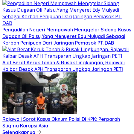
Pengadilan Negeri Mempawah Menggelar Sidang Kasus
Dugaan Oli Palsu,Yang Menyeret Edy Mulyadi Sebagai
Korban Penipuan Dari Jaringan Pemasok PT. DAB
Alat Berat Keruk Tanah & Rusak Lingkungan, Rajawali
Kalbar Desak APH Transparan Ungkap Jaringan PETI
Rajawali Sorot Kasus Oknum Polisi Di KPK: Perparah
Stigma Korupsi Asia
Selengkapnya