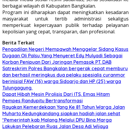
berbagai wilayah di Kabupaten Bangkalan.
Program ini diharapkan dapat meningkatkan kesadaran
masyarakat untuk tertib administrasi sekaligus
memperkuat kepercayaan publik terhadap pelayanan
kepolisian yang cepat, transparan, dan profesional.
Berita Terkait
Pengadilan Negeri Mempawah Menggelar Sidang Kasus
Dugaan Oli Palsu,Yang Menyeret Edy Mulyadi Sebagai
Korban Penipuan Dari Jaringan Pemasok PT. DAB
Satreskrim Polres Bangkalan bergerak cepat memburu
dan berhasil meringkus dua pelaku spesialis curanmor
berinisial FAW (16) warga Sidoarjo dan HP (25) warga
Tulungagung.
Dapat Hibah Mesin Pirolisis Dari ITS, Emas Hitam
Pempes Randupitu Bertransformasi
Rayakan Kemerdekaan Yang Ke 81 Tahun Warga Jalan
Muharto Kedungkandang siapkan hadiah jalan sehat
*Pemerintah kab Malang Melalui DPU Bina Marga
Lakukan Pelebaran Ruas Jalan Desa Adi Wijaya