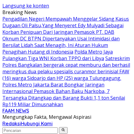
Langsung ke konten
Breaking News
Pengadilan Negeri Mempawah Menggelar Sidang Kasus
Dugaan Oli Palsu,Yang Menyeret Edy Mulyadi Sebagai
Korban Penipuan Dari Jaringan Pemasok PT. DAB
Oknum DC BTPN Dipertanyakan Usai Intimidasi dan
Bersilat Lidah Saat Menagih, Ini Aturan Hukum
Penagihan Hutang di Indonesia
Polda Metro Jaya
Pulangkan Tiga WNI Korban TPPO dari Libya
Satreskrim
Polres Bangkalan bergerak cepat memburu dan berhasil
meringkus dua pelaku spesialis curanmor berinisial FAW
(16) warga Sidoarjo dan HP (25) warga Tulungagung.
Polres Metro Jakarta Barat Bongkar Jaringan
Internasional Pemasok Bahan Baku Narkoba, 7
Tersangka Ditangkap dan Barang Bukti 1,1 ton Senilai
Rp119 Miliar Dimusnahkan
FAAM NEWS
Mengungkap Fakta, Mengawal Aspirasi
Redaksi
Hubungi Kami