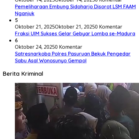
Pemeliharaan Embung Sidoharjo Disorot LSM FAAM
Nganjuk
5
Oktober 21, 2025
Oktober 21, 2025
0 Komentar
Fraksi UIM Sukses Gelar Gebyar Lomba se-Madura
6
Oktober 24, 2025
0 Komentar
Satresnarkoba Polres Pasuruan Bekuk Pengedar
Sabu Asal Wonosunyo Gempol
Berita Kriminal