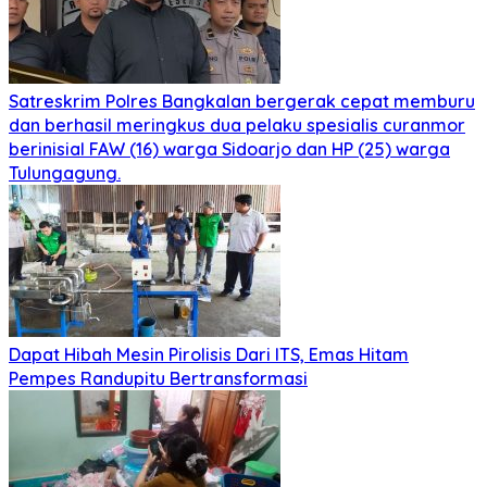
Satreskrim Polres Bangkalan bergerak cepat memburu
dan berhasil meringkus dua pelaku spesialis curanmor
berinisial FAW (16) warga Sidoarjo dan HP (25) warga
Tulungagung.
Dapat Hibah Mesin Pirolisis Dari ITS, Emas Hitam
Pempes Randupitu Bertransformasi