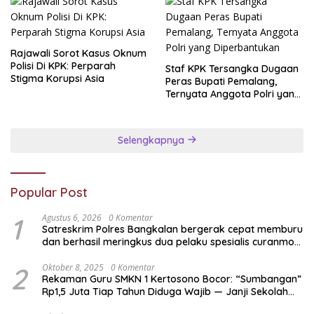
Rajawali Sorot Kasus Oknum
Polisi Di KPK: Perparah
Staf KPK Tersangka Dugaan
Stigma Korupsi Asia
Peras Bupati Pemalang,
Ternyata Anggota Polri yang
Diperbantukan
Selengkapnya
Popular Post
1
Agustus 6, 2026
0 Komentar
Satreskrim Polres Bangkalan bergerak cepat memburu
dan berhasil meringkus dua pelaku spesialis curanmor
berinisial FAW (16) warga Sidoarjo dan HP (25) warga
Tulungagung.
2
Oktober 8, 2025
0 Komentar
Rekaman Guru SMKN 1 Kertosono Bocor: “Sumbangan”
Rp1,5 Juta Tiap Tahun Diduga Wajib — Janji Sekolah
Bebas Pungli di Jatim Dipertanyakan