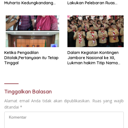
Muharto Kedungkandang
Lakukan Pelebaran Ruas
siapkan hadiah jalan sehat
Jalan Desa Adi Wijaya
Kepanjen
Ketika Pengadilan
Dalam Kegiatan Kontingen
Ditolak,Pertanyaan itu Tetap
Jambore Nasional ke XII,
Tinggal
Lukman hakim Titip Nama
Baik Bangkalan.
Tinggalkan Balasan
Alamat email Anda tidak akan dipublikasikan.
Ruas yang wajib
ditandai
*