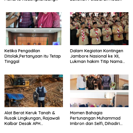
siapkan hadiah jalan sehat
Jalan Desa Adi Wijaya
Kepanjen
Ketika Pengadilan
Dalam Kegiatan Kontingen
Ditolak,Pertanyaan itu Tetap
Jambore Nasional ke XII,
Tinggal
Lukman hakim Titip Nama
Baik Bangkalan.
Momen Bahagia
Alat Berat Keruk Tanah &
Pertunangan Muhammad
Rusak Lingkungan, Rajawali
Imbron dan Selfi, Dihadiri
Kalbar Desak APH
Tokoh Masyarakat
Transparan Ungkap