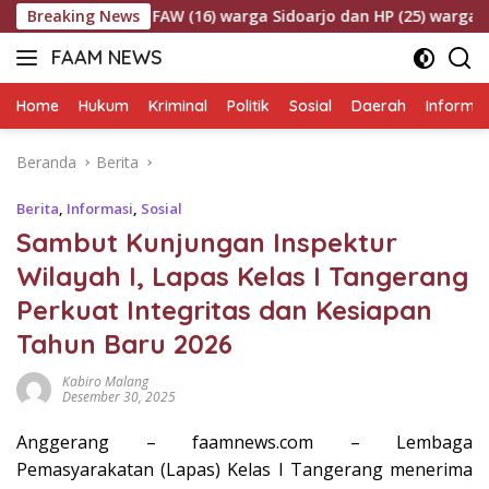
Langsung
isial FAW (16) warga Sidoarjo dan HP (25) warga Tulungagung.
Breaking News
ke
FAAM NEWS
konten
Mengungkap
Fakta,
Home
Hukum
Kriminal
Politik
Sosial
Daerah
Informas
Mengawal
Aspirasi
Beranda
Berita
Berita
,
Informasi
,
Sosial
Sambut Kunjungan Inspektur
Wilayah I, Lapas Kelas I Tangerang
Perkuat Integritas dan Kesiapan
Tahun Baru 2026
Kabiro Malang
Desember 30, 2025
Anggerang – faamnews.com – Lembaga
Pemasyarakatan (Lapas) Kelas I Tangerang menerima