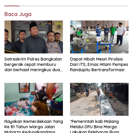
Baca Juga
Satreskrim Polres Bangkalan
Dapat Hibah Mesin Pirolisis
bergerak cepat memburu
Dari ITS, Emas Hitam Pempes
dan berhasil meringkus dua
Randupitu Bertransformasi
pelaku spesialis curanmor
berinisial FAW (16) warga
Sidoarjo dan HP (25) warga
Tulungagung.
Rayakan Kemerdekaan Yang
*Pemerintah kab Malang
Ke 81 Tahun Warga Jalan
Melalui DPU Bina Marga
Muharto Kedungkandang
Lakukan Pelebaran Ruas