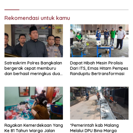
Jaringan PETI
Rekomendasi untuk kamu
Satreskrim Polres Bangkalan
Dapat Hibah Mesin Pirolisis
bergerak cepat memburu
Dari ITS, Emas Hitam Pempes
dan berhasil meringkus dua
Randupitu Bertransformasi
pelaku spesialis curanmor
berinisial FAW (16) warga
Sidoarjo dan HP (25) warga
Tulungagung.
Rayakan Kemerdekaan Yang
*Pemerintah kab Malang
Ke 81 Tahun Warga Jalan
Melalui DPU Bina Marga