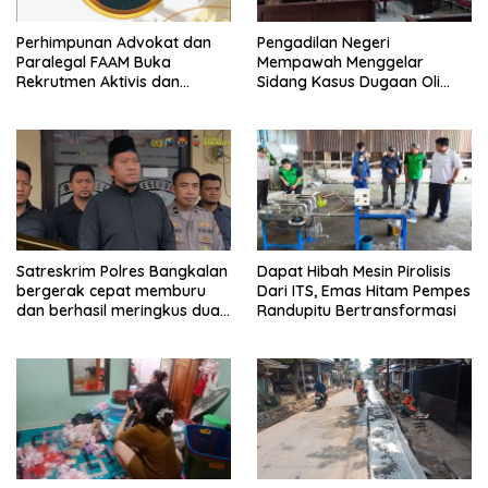
Perhimpunan Advokat dan
Pengadilan Negeri
Paralegal FAAM Buka
Mempawah Menggelar
Rekrutmen Aktivis dan
Sidang Kasus Dugaan Oli
Praktisi Hukum , Ketum FAAM
Palsu,Yang Menyeret Edy
Bung Taufik : Gratis…
Mulyadi Sebagai Korban
Penipuan Dari Jaringan
Pemasok PT. DAB
Satreskrim Polres Bangkalan
Dapat Hibah Mesin Pirolisis
bergerak cepat memburu
Dari ITS, Emas Hitam Pempes
dan berhasil meringkus dua
Randupitu Bertransformasi
pelaku spesialis curanmor
berinisial FAW (16) warga
Sidoarjo dan HP (25) warga
Tulungagung.