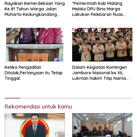
Rayakan Kemerdekaan Yang
*Pemerintah kab Malang
Ke 81 Tahun Warga Jalan
Melalui DPU Bina Marga
Muharto Kedungkandang
Lakukan Pelebaran Ruas
siapkan hadiah jalan sehat
Jalan Desa Adi Wijaya
Kepanjen
Ketika Pengadilan
Dalam Kegiatan Kontingen
Ditolak,Pertanyaan itu Tetap
Jambore Nasional ke XII,
Tinggal
Lukman hakim Titip Nama
Baik Bangkalan.
Rekomendasi untuk kamu