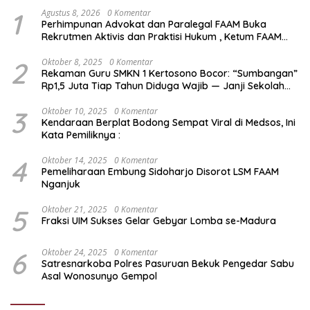
1
Agustus 8, 2026
0 Komentar
Perhimpunan Advokat dan Paralegal FAAM Buka
Rekrutmen Aktivis dan Praktisi Hukum , Ketum FAAM
Bung Taufik : Gratis…
2
Oktober 8, 2025
0 Komentar
Rekaman Guru SMKN 1 Kertosono Bocor: “Sumbangan”
Rp1,5 Juta Tiap Tahun Diduga Wajib — Janji Sekolah
Bebas Pungli di Jatim Dipertanyakan
3
Oktober 10, 2025
0 Komentar
Kendaraan Berplat Bodong Sempat Viral di Medsos, Ini
Kata Pemiliknya :
4
Oktober 14, 2025
0 Komentar
Pemeliharaan Embung Sidoharjo Disorot LSM FAAM
Nganjuk
5
Oktober 21, 2025
0 Komentar
Fraksi UIM Sukses Gelar Gebyar Lomba se-Madura
6
Oktober 24, 2025
0 Komentar
Satresnarkoba Polres Pasuruan Bekuk Pengedar Sabu
Asal Wonosunyo Gempol