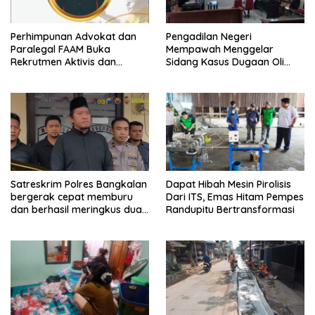
Perhimpunan Advokat dan
Pengadilan Negeri
Paralegal FAAM Buka
Mempawah Menggelar
Rekrutmen Aktivis dan
Sidang Kasus Dugaan Oli
Praktisi Hukum , Ketum FAAM
Palsu,Yang Menyeret Edy
Bung Taufik : Gratis…
Mulyadi Sebagai Korban
Penipuan Dari Jaringan
Pemasok PT. DAB
Satreskrim Polres Bangkalan
Dapat Hibah Mesin Pirolisis
bergerak cepat memburu
Dari ITS, Emas Hitam Pempes
dan berhasil meringkus dua
Randupitu Bertransformasi
pelaku spesialis curanmor
berinisial FAW (16) warga
Sidoarjo dan HP (25) warga
Tulungagung.