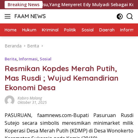
Langsung
alsu,Yang Menyeret Edy Mulyadi Sebagai Korban Penipuan Dar
Breaking News
ke
FAAM NEWS
konten
Mengungkap
Fakta,
Home
Hukum
Kriminal
Politik
Sosial
Daerah
Informas
Mengawal
Aspirasi
Beranda
Berita
Berita
,
Informasi
,
Sosial
Resmikan Kopdes Merah Putih,
Mas Rusdi ; Wujud Kemandirian
Ekonomi Desa
Kabiro Malang
Oktober 31, 2025
PASURUAN, faamnews.com-Bupati Pasuruan Rusdi
Sutejo secara simbolis meresmikan minimarket milik
Koperasi Desa Merah Putih (KDMP) di Desa Wonokerto