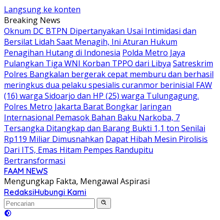
Langsung ke konten
Breaking News
Oknum DC BTPN Dipertanyakan Usai Intimidasi dan
Bersilat Lidah Saat Menagih, Ini Aturan Hukum
Penagihan Hutang di Indonesia
Polda Metro Jaya
Pulangkan Tiga WNI Korban TPPO dari Libya
Satreskrim
Polres Bangkalan bergerak cepat memburu dan berhasil
meringkus dua pelaku spesialis curanmor berinisial FAW
(16) warga Sidoarjo dan HP (25) warga Tulungagung.
Polres Metro Jakarta Barat Bongkar Jaringan
Internasional Pemasok Bahan Baku Narkoba, 7
Tersangka Ditangkap dan Barang Bukti 1,1 ton Senilai
Rp119 Miliar Dimusnahkan
Dapat Hibah Mesin Pirolisis
Dari ITS, Emas Hitam Pempes Randupitu
Bertransformasi
FAAM NEWS
Mengungkap Fakta, Mengawal Aspirasi
Redaksi
Hubungi Kami