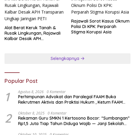
Rajawali Sorot Kasus Oknum
Polisi Di KPK: Perparah
Alat Berat Keruk Tanah &
Stigma Korupsi Asia
Rusak Lingkungan, Rajawali
Kalbar Desak APH
Transparan Ungkap
Jaringan PETI
Selengkapnya
Popular Post
1
Agustus 8, 2026
0 Komentar
Perhimpunan Advokat dan Paralegal FAAM Buka
Rekrutmen Aktivis dan Praktisi Hukum , Ketum FAAM
Bung Taufik : Gratis…
2
Oktober 8, 2025
0 Komentar
Rekaman Guru SMKN 1 Kertosono Bocor: “Sumbangan”
Rp1,5 Juta Tiap Tahun Diduga Wajib — Janji Sekolah
Bebas Pungli di Jatim Dipertanyakan
Oktober 10, 2025
0 Komentar