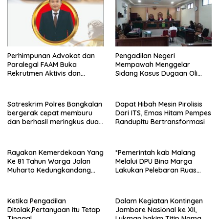
Perhimpunan Advokat dan
Pengadilan Negeri
Paralegal FAAM Buka
Mempawah Menggelar
Rekrutmen Aktivis dan
Sidang Kasus Dugaan Oli
Praktisi Hukum , Ketum FAAM
Palsu,Yang Menyeret Edy
Bung Taufik : Gratis…
Mulyadi Sebagai Korban
Penipuan Dari Jaringan
Satreskrim Polres Bangkalan
Dapat Hibah Mesin Pirolisis
Pemasok PT. DAB
bergerak cepat memburu
Dari ITS, Emas Hitam Pempes
dan berhasil meringkus dua
Randupitu Bertransformasi
pelaku spesialis curanmor
berinisial FAW (16) warga
Sidoarjo dan HP (25) warga
Rayakan Kemerdekaan Yang
*Pemerintah kab Malang
Tulungagung.
Ke 81 Tahun Warga Jalan
Melalui DPU Bina Marga
Muharto Kedungkandang
Lakukan Pelebaran Ruas
siapkan hadiah jalan sehat
Jalan Desa Adi Wijaya
Kepanjen
Ketika Pengadilan
Dalam Kegiatan Kontingen
Ditolak,Pertanyaan itu Tetap
Jambore Nasional ke XII,
Tinggal
Lukman hakim Titip Nama