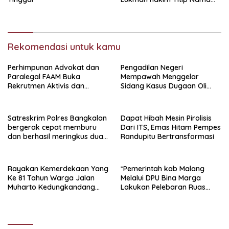
Baik Bangkalan.
Rekomendasi untuk kamu
Perhimpunan Advokat dan
Pengadilan Negeri
Paralegal FAAM Buka
Mempawah Menggelar
Rekrutmen Aktivis dan
Sidang Kasus Dugaan Oli
Praktisi Hukum , Ketum FAAM
Palsu,Yang Menyeret Edy
Bung Taufik : Gratis…
Mulyadi Sebagai Korban
Penipuan Dari Jaringan
Satreskrim Polres Bangkalan
Dapat Hibah Mesin Pirolisis
Pemasok PT. DAB
bergerak cepat memburu
Dari ITS, Emas Hitam Pempes
dan berhasil meringkus dua
Randupitu Bertransformasi
pelaku spesialis curanmor
berinisial FAW (16) warga
Sidoarjo dan HP (25) warga
Rayakan Kemerdekaan Yang
*Pemerintah kab Malang
Tulungagung.
Ke 81 Tahun Warga Jalan
Melalui DPU Bina Marga
Muharto Kedungkandang
Lakukan Pelebaran Ruas
siapkan hadiah jalan sehat
Jalan Desa Adi Wijaya
Kepanjen