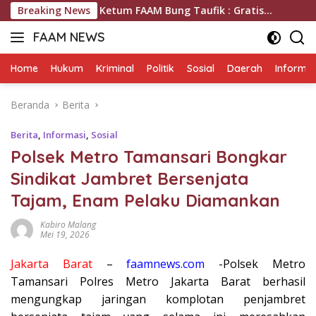
Langsung
si Hukum , Ketum FAAM Bung Taufik : Gratis…
Breaking News
Pengadil
ke
FAAM NEWS
konten
Mengungkap
Fakta,
Home
Hukum
Kriminal
Politik
Sosial
Daerah
Informas
Mengawal
Aspirasi
Beranda
Berita
Berita
,
Informasi
,
Sosial
Polsek Metro Tamansari Bongkar
Sindikat Jambret Bersenjata
Tajam, Enam Pelaku Diamankan
Kabiro Malang
Mei 19, 2026
Jakarta Barat
–
faamnews.com
-Polsek Metro
Tamansari Polres Metro Jakarta Barat berhasil
mengungkap jaringan komplotan penjambret