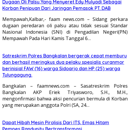
Dugaan Oli Palsu,Yang Menyeret Edy Mulyadi Sebagai
Korban Penipuan Dari Jaringan Pemasok PT. DAB
Mempawah,Kalbar,- faam news.com – Sidang perkara
dugaan peredaran oli palsu atau tidak sesuai Standar
Nasional Indonesia (SNI) di Pengadilan Negeri(PN)
Mempawah Pada Hari Kamis Tanggal 6…
Satreskrim Polres Bangkalan bergerak cepat memburu
dan berhasil meringkus dua pelaku spesialis curanmor
berinisial FAW (16) warga Sidoarjo dan HP (25) warga
Tulungagung.
Bangkalan – faamnews.com – Sasatreskrim Polres
Bangkalan AKP Eriek Triyasworo, S.H., M.H.,
mengonfirmasi bahwa aksi pencurian bermula di Korban
yang merupakan anggota Polri (SA, 24…
Dapat Hibah Mesin Pirolisis Dari ITS, Emas Hitam
Pempes Randupitu Bertransformasi