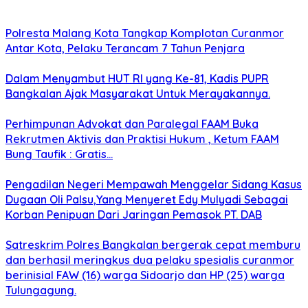
Polresta Malang Kota Tangkap Komplotan Curanmor
Antar Kota, Pelaku Terancam 7 Tahun Penjara
Dalam Menyambut HUT RI yang Ke-81, Kadis PUPR
Bangkalan Ajak Masyarakat Untuk Merayakannya.
Perhimpunan Advokat dan Paralegal FAAM Buka
Rekrutmen Aktivis dan Praktisi Hukum , Ketum FAAM
Bung Taufik : Gratis…
Pengadilan Negeri Mempawah Menggelar Sidang Kasus
Dugaan Oli Palsu,Yang Menyeret Edy Mulyadi Sebagai
Korban Penipuan Dari Jaringan Pemasok PT. DAB
Satreskrim Polres Bangkalan bergerak cepat memburu
dan berhasil meringkus dua pelaku spesialis curanmor
berinisial FAW (16) warga Sidoarjo dan HP (25) warga
Tulungagung.