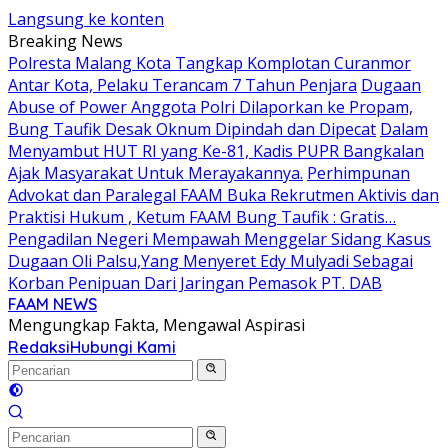
Langsung ke konten
Breaking News
Polresta Malang Kota Tangkap Komplotan Curanmor
Antar Kota, Pelaku Terancam 7 Tahun Penjara
Dugaan
Abuse of Power Anggota Polri Dilaporkan ke Propam,
Bung Taufik Desak Oknum Dipindah dan Dipecat
Dalam
Menyambut HUT RI yang Ke-81, Kadis PUPR Bangkalan
Ajak Masyarakat Untuk Merayakannya.
Perhimpunan
Advokat dan Paralegal FAAM Buka Rekrutmen Aktivis dan
Praktisi Hukum , Ketum FAAM Bung Taufik : Gratis…
Pengadilan Negeri Mempawah Menggelar Sidang Kasus
Dugaan Oli Palsu,Yang Menyeret Edy Mulyadi Sebagai
Korban Penipuan Dari Jaringan Pemasok PT. DAB
FAAM NEWS
Mengungkap Fakta, Mengawal Aspirasi
Redaksi
Hubungi Kami