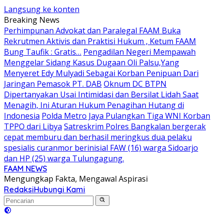
Langsung ke konten
Breaking News
Perhimpunan Advokat dan Paralegal FAAM Buka
Rekrutmen Aktivis dan Praktisi Hukum , Ketum FAAM
Bung Taufik : Gratis…
Pengadilan Negeri Mempawah
Menggelar Sidang Kasus Dugaan Oli Palsu,Yang
Menyeret Edy Mulyadi Sebagai Korban Penipuan Dari
Jaringan Pemasok PT. DAB
Oknum DC BTPN
Dipertanyakan Usai Intimidasi dan Bersilat Lidah Saat
Menagih, Ini Aturan Hukum Penagihan Hutang di
Indonesia
Polda Metro Jaya Pulangkan Tiga WNI Korban
TPPO dari Libya
Satreskrim Polres Bangkalan bergerak
cepat memburu dan berhasil meringkus dua pelaku
spesialis curanmor berinisial FAW (16) warga Sidoarjo
dan HP (25) warga Tulungagung.
FAAM NEWS
Mengungkap Fakta, Mengawal Aspirasi
Redaksi
Hubungi Kami