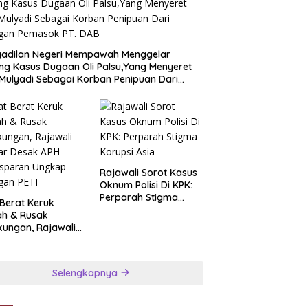
gadilan Negeri Mempawah Menggelar
ng Kasus Dugaan Oli Palsu,Yang Menyeret
Mulyadi Sebagai Korban Penipuan Dari
ngan Pemasok PT. DAB
Rajawali Sorot Kasus
Oknum Polisi Di KPK:
Perparah Stigma
 Berat Keruk
Korupsi Asia
ah & Rusak
kungan, Rajawali
ar Desak APH
nsparan Ungkap
ngan PETI
Selengkapnya