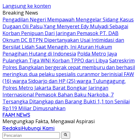
Langsung ke konten
Breaking News
Pengadilan Negeri Mempawah Menggelar Sidang Kasus
Dugaan Oli Palsu,Yang Menyeret Edy Mulyadi Sebagai
Korban Penipuan Dari Jaringan Pemasok PT. DAB
Oknum DC BTPN Dipertanyakan Usai Intimidasi dan
Bersilat Lidah Saat Menagih, Ini Aturan Hukum
Penagihan Hutang di Indonesia
Polda Metro Jaya
Pulangkan Tiga WNI Korban TPPO dari Libya
Satreskrim
Polres Bangkalan bergerak cepat memburu dan berhasil
meringkus dua pelaku spesialis curanmor berinisial FAW
(16) warga Sidoarjo dan HP (25) warga Tulungagung.
Polres Metro Jakarta Barat Bongkar Jaringan
Internasional Pemasok Bahan Baku Narkoba, 7
Tersangka Ditangkap dan Barang Bukti 1,1 ton Senilai
Rp119 Miliar Dimusnahkan
FAAM NEWS
Mengungkap Fakta, Mengawal Aspirasi
Redaksi
Hubungi Kami