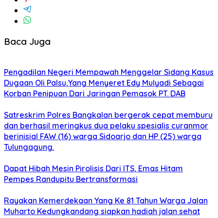
Baca Juga
Pengadilan Negeri Mempawah Menggelar Sidang Kasus
Dugaan Oli Palsu,Yang Menyeret Edy Mulyadi Sebagai
Korban Penipuan Dari Jaringan Pemasok PT. DAB
Satreskrim Polres Bangkalan bergerak cepat memburu
dan berhasil meringkus dua pelaku spesialis curanmor
berinisial FAW (16) warga Sidoarjo dan HP (25) warga
Tulungagung.
Dapat Hibah Mesin Pirolisis Dari ITS, Emas Hitam
Pempes Randupitu Bertransformasi
Rayakan Kemerdekaan Yang Ke 81 Tahun Warga Jalan
Muharto Kedungkandang siapkan hadiah jalan sehat