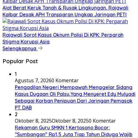
Alat Berat Keruk Tanah & Rusak Lingkungan, Rajawali
Kalbar Desak APH Transparan Ungkap Jaringan PETI
Rajawali Sorot Kasus Oknum Polisi Di KPK: Perparah
Stigma Korupsi Asia
Selengkapnya
Popular Post
1
Agustus 7, 2026
0 Komentar
Pengadilan Negeri Mempawah Menggelar Sidang
Kasus Dugaan Oli Palsu,Yang Menyeret Edy Mulyadi
Sebagai Korban Penipuan Dari Jaringan Pemasok
PT. DAB
2
Oktober 8, 2025
Oktober 8, 2025
0 Komentar
Rekaman Guru SMKN 1 Kertosono Bocor:
“Sumbangan” Rp1,5 Juta Tiap Tahun Diduga Wajib