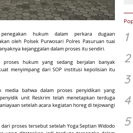
Pop
1
s penegakan hukum dalam perkara dugaan
kan oleh Polsek Purwosari Polres Pasuruan tuai
anyaknya kejanggalan dalam proses itu sendiri.
2
lam proses hukum yang sedang berjalan banyak
uat menyimpang dari SOP institusi kepolisian itu
3
k media bahwa dalam proses penyidikan yang
4
penyidik unit Reskrim telah menetapkan terduga
niayaan setelah acara kegiatan horeg di tejowangi
5
 dari proses tersebut setelah Yoga Septian Widodo