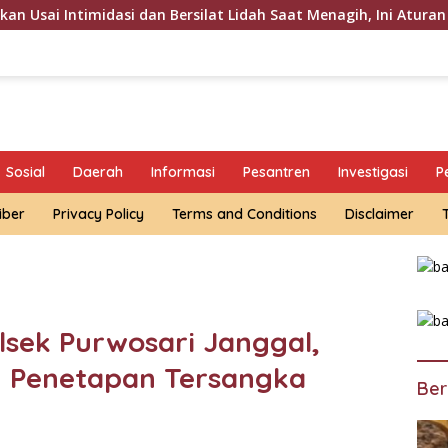
lat Lidah Saat Menagih, Ini Aturan Hukum Penagihan Hutang di
Sosial
Daerah
Informasi
Pesantren
Investigasi
P
iber
Privacy Policy
Terms and Conditions
Disclaimer
sek Purwosari Janggal,
h Penetapan Tersangka
Ber