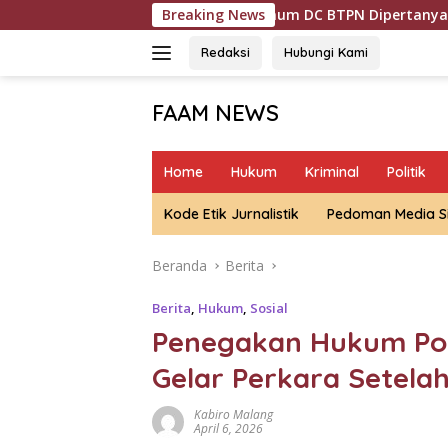
Langsung
Oknum DC BTPN Dipertanyakan Usai Intimidasi dan Bersi
Breaking News
ke
konten
Redaksi
Hubungi Kami
FAAM NEWS
Mengungkap
Fakta,
Home
Hukum
Kriminal
Politik
Mengawal
Aspirasi
Kode Etik Jurnalistik
Pedoman Media S
Beranda
Berita
Berita
,
Hukum
,
Sosial
Penegakan Hukum Pol
Gelar Perkara Setela
Kabiro Malang
April 6, 2026