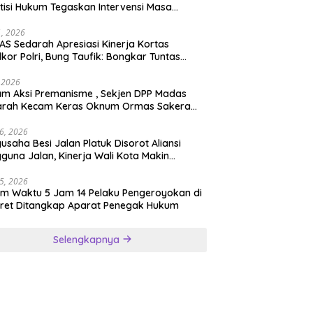
tisi Hukum Tegaskan Intervensi Masa
lah OBSTRUCTION OF JUSTICE
11, 2026
S Sedarah Apresiasi Kinerja Kortas
dkor Polri, Bung Taufik: Bongkar Tuntas
an Korupsi Eks Jampidsus Hingga ke Akar-
rnya
, 2026
ksi Premanisme , Sekjen DPP Madas
arah Kecam Keras Oknum Ormas Sakera
Keroyok Warga Jember
26, 2026
usaha Besi Jalan Platuk Disorot Aliansi
guna Jalan, Kinerja Wali Kota Makin
ertanyakan
25, 2026
m Waktu 5 Jam 14 Pelaku Pengeroyokan di
ret Ditangkap Aparat Penegak Hukum
Selengkapnya