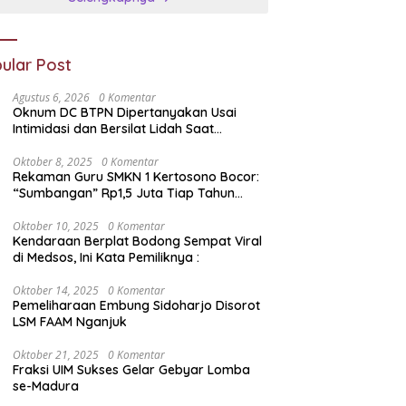
ular Post
Agustus 6, 2026
0 Komentar
Oknum DC BTPN Dipertanyakan Usai
Intimidasi dan Bersilat Lidah Saat
Menagih, Ini Aturan Hukum Penagihan
Hutang di Indonesia
Oktober 8, 2025
0 Komentar
Rekaman Guru SMKN 1 Kertosono Bocor:
“Sumbangan” Rp1,5 Juta Tiap Tahun
Diduga Wajib — Janji Sekolah Bebas
Pungli di Jatim Dipertanyakan
Oktober 10, 2025
0 Komentar
Kendaraan Berplat Bodong Sempat Viral
di Medsos, Ini Kata Pemiliknya :
Oktober 14, 2025
0 Komentar
Pemeliharaan Embung Sidoharjo Disorot
LSM FAAM Nganjuk
Oktober 21, 2025
0 Komentar
Fraksi UIM Sukses Gelar Gebyar Lomba
se-Madura