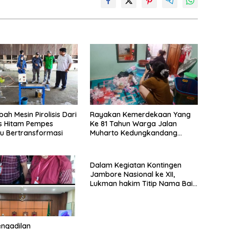
ah Mesin Pirolisis Dari
Rayakan Kemerdekaan Yang
s Hitam Pempes
Ke 81 Tahun Warga Jalan
u Bertransformasi
Muharto Kedungkandang
siapkan hadiah jalan sehat
Dalam Kegiatan Kontingen
Jambore Nasional ke XII,
Lukman hakim Titip Nama Baik
Bangkalan.
engadilan