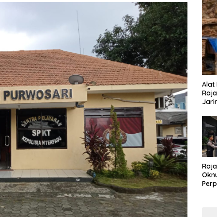
Alat
Raja
Jari
Raja
Oknu
Perp
Koru