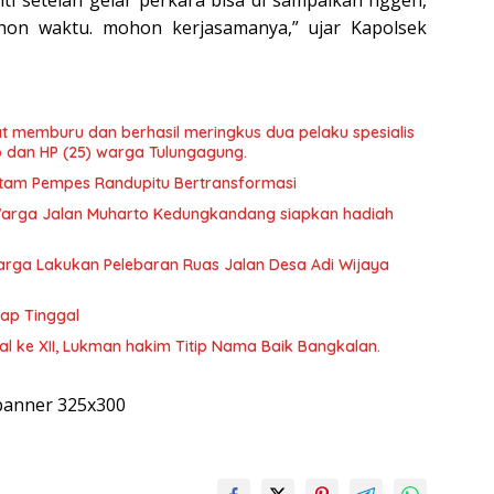
nti setelah gelar perkara bisa di sampaikan nggeh,
mhon waktu. mohon kerjasamanya,” ujar Kapolsek
t memburu dan berhasil meringkus dua pelaku spesialis
o dan HP (25) warga Tulungagung.
 Hitam Pempes Randupitu Bertransformasi
arga Jalan Muharto Kedungkandang siapkan hadiah
arga Lakukan Pelebaran Ruas Jalan Desa Adi Wijaya
tap Tinggal
 ke XII, Lukman hakim Titip Nama Baik Bangkalan.