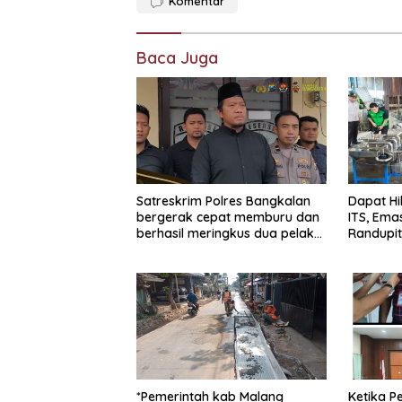
Komentar
Baca Juga
Satreskrim Polres Bangkalan
Dapat Hib
bergerak cepat memburu dan
ITS, Ema
berhasil meringkus dua pelaku
Randupit
spesialis curanmor berinisial
FAW (16) warga Sidoarjo dan
HP (25) warga Tulungagung.
*Pemerintah kab Malang
Ketika P