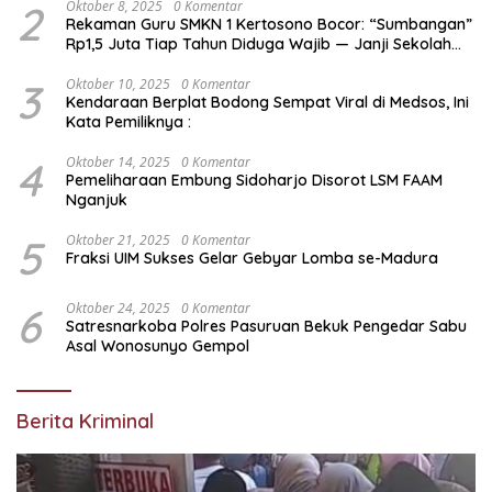
2
Oktober 8, 2025
0 Komentar
Rekaman Guru SMKN 1 Kertosono Bocor: “Sumbangan”
Rp1,5 Juta Tiap Tahun Diduga Wajib — Janji Sekolah
Bebas Pungli di Jatim Dipertanyakan
3
Oktober 10, 2025
0 Komentar
Kendaraan Berplat Bodong Sempat Viral di Medsos, Ini
Kata Pemiliknya :
4
Oktober 14, 2025
0 Komentar
Pemeliharaan Embung Sidoharjo Disorot LSM FAAM
Nganjuk
5
Oktober 21, 2025
0 Komentar
Fraksi UIM Sukses Gelar Gebyar Lomba se-Madura
6
Oktober 24, 2025
0 Komentar
Satresnarkoba Polres Pasuruan Bekuk Pengedar Sabu
Asal Wonosunyo Gempol
Berita Kriminal