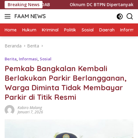
Langsung
AB
Breaking News
Oknum DC BTPN Dipertanyakan Usai Intimidasi dan B
ke
FAAM NEWS
konten
Mengungkap
Fakta,
Home
Hukum
Kriminal
Politik
Sosial
Daerah
Informas
Mengawal
Aspirasi
Beranda
Berita
Berita
,
Informasi
,
Sosial
Pemkab Bangkalan Kembali
Berlakukan Parkir Berlangganan,
Warga Diminta Tidak Membayar
Parkir di Titik Resmi
Kabiro Malang
Januari 7, 2026