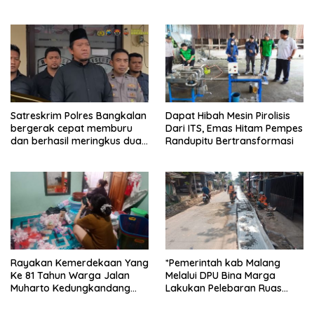
Praktisi Hukum , Ketum FAAM
Palsu,Yang Menyeret Edy
Bung Taufik : Gratis…
Mulyadi Sebagai Korban
Penipuan Dari Jaringan
Pemasok PT. DAB
Satreskrim Polres Bangkalan
Dapat Hibah Mesin Pirolisis
bergerak cepat memburu
Dari ITS, Emas Hitam Pempes
dan berhasil meringkus dua
Randupitu Bertransformasi
pelaku spesialis curanmor
berinisial FAW (16) warga
Sidoarjo dan HP (25) warga
Tulungagung.
Rayakan Kemerdekaan Yang
*Pemerintah kab Malang
Ke 81 Tahun Warga Jalan
Melalui DPU Bina Marga
Muharto Kedungkandang
Lakukan Pelebaran Ruas
siapkan hadiah jalan sehat
Jalan Desa Adi Wijaya
Kepanjen