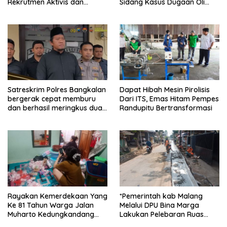
Rekrutmen Aktivis dan
Sidang Kasus Dugaan Oli
Praktisi Hukum , Ketum FAAM
Palsu,Yang Menyeret Edy
Bung Taufik : Gratis…
Mulyadi Sebagai Korban
Penipuan Dari Jaringan
Pemasok PT. DAB
Satreskrim Polres Bangkalan
Dapat Hibah Mesin Pirolisis
bergerak cepat memburu
Dari ITS, Emas Hitam Pempes
dan berhasil meringkus dua
Randupitu Bertransformasi
pelaku spesialis curanmor
berinisial FAW (16) warga
Sidoarjo dan HP (25) warga
Tulungagung.
Rayakan Kemerdekaan Yang
*Pemerintah kab Malang
Ke 81 Tahun Warga Jalan
Melalui DPU Bina Marga
Muharto Kedungkandang
Lakukan Pelebaran Ruas
siapkan hadiah jalan sehat
Jalan Desa Adi Wijaya